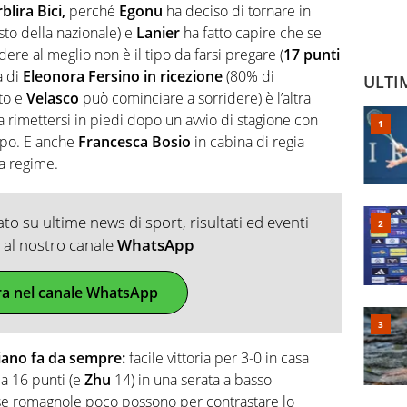
rblira Bici,
perché
Egonu
ha deciso di tornare in
to della nazionale) e
Lanier
ha fatto capire che se
ere al meglio non è il tipo da farsi pregare (
17 punti
a di
Eleonora Fersino in ricezione
(80% di
ULTI
to e
Velasco
può cominciare a sorridere) è l’altra
a rimettersi in piedi dopo un avvio di stagione con
ppo. E anche
Francesca Bosio
in cabina di regia
a regime.
o su ultime news di sport, risultati ed eventi
ti al nostro canale
WhatsApp
ra nel canale WhatsApp
ano fa da sempre:
facile vittoria per 3-0 in casa
a 16 punti (e
Zhu
14) in una serata a basso
se romagnole poco possono per contrastare lo