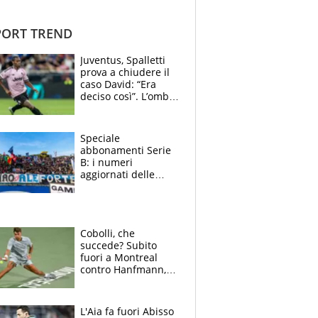
ORT TREND
Juventus, Spalletti
prova a chiudere il
caso David: “Era
deciso così”. L’ombra
di Zirkzee e la
sentenza dei tifosi
Speciale
abbonamenti Serie
B: i numeri
aggiornati delle
venti squadre
cadette
Cobolli, che
succede? Subito
fuori a Montreal
contro Hanfmann,
per Flavio è tutta
colpa della tosse
L'Aia fa fuori Abisso