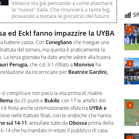
Velasco sta già pensando a come plasmare
la "nuova" Italia. Che rinuncerà a tante big,
SP
provando a testare le giocatrici del futuro
sa ed Eckl fanno impazzire la UYBA
a battere cassa. Con
Conegliano
che insegue una
imbattuta del torneo, ma questa è praticamente la
. La terza giornata ha dato anche valore alla buona
uri Perugia,
che col 3-1 rifilato a
Monviso
ha
 (prestazione da incorniciare per
Beatrice Gardini,
si complica e non poco la vita prima di risalire
llema
da 25 punti e
Bukilic
con 17 le artefici del
c’è finita anche un’emozionante sfida tra
UYBA e
sive nelle battute finali, con le orobiche che hanno
ne sul 14-11
, annullate tutte da
Obossa
prima della
-14 che ha mandato in estasi il pubblico di casa.