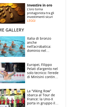
STORIE
Investire in oro
L’oro torna
SPECIALI
protagonista tra gli
investimenti sicuri
LEGGI
ESPERTI
ME GALLERY
CONTATTI
Italia di bronzo
anche
nell’acrobatica:
dominio nel
medagliere, ora
tocca a Ceccon, Curti
e compagni
Europei, Filippo
continuare
Pelati d’argento nel
solo tecnico: l’erede
di Minisini continua
a stupire, Los
Angeles è già nel
mirino
La “Viking Row”
sbarca al Tour de
France: la Uno-X
porta in gruppo il