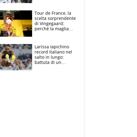
rito della Norvegia
di Haaland e
compagni
Tour de France, la
scelta sorprendente
di Vingegaard:
perché la maglia
gialla indossa la
mascherina, il
rischio da evitare
Larissa Iapichino
record italiano nel
salto in lungo:
battuta di un
centimetro mamma
Fiona May