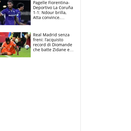
adesso
Pagelle Fiorentina-
Deportivo La Coruña
1-1: Ndour brilla,
Atta convince.
Pongracic rovina
tutto nel finale
Real Madrid senza
freni: l’acquisto
record di Diomande
che batte Zidane e
Ronaldo. Vinicius
rinnova: le cifre