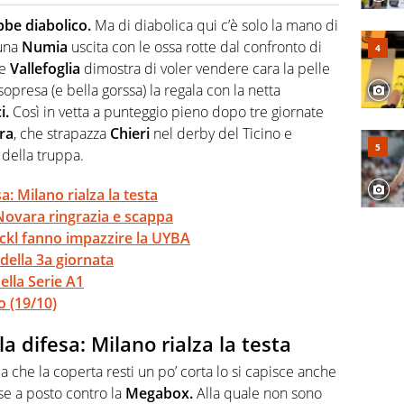
o a tutto campo, è il tuttologo di Virgilio Sport. Provate a
 di volley o di curling: ve ne farà innamorare
be diabolico.
Ma di diabolica qui c’è solo la mano di
 una
Numia
uscita con le ossa rotte dal confronto di
se
Vallefoglia
dimostra di voler vendere cara la pelle
opresa (e bella gorssa) la regala con la netta
i.
Così in vetta a punteggio pieno dopo tre giornate
ra
, che strapazza
Chieri
nel derby del Ticino e
 della truppa.
a: Milano rialza la testa
Novara ringrazia e scappa
Eckl fanno impazzire la UYBA
 della 3a giornata
della Serie A1
o (19/10)
la difesa: Milano rialza la testa
a che la coperta resti un po’ corta lo si capisce anche
ose a posto contro la
Megabox.
Alla quale non sono