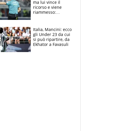
ma lui vince il
ricorso e viene
riammesso:
continua momento
nero per gli arbitri
Italia, Mancini: ecco
gli Under 23 da cui
si può ripartire, da
Ekhator a Favasuli