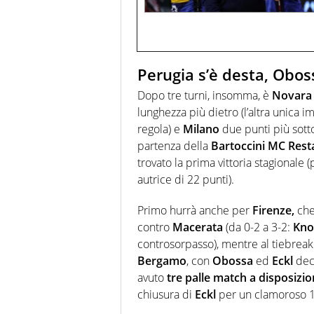
Perugia s’è desta, Obos
Dopo tre turni, insomma, è
Novara
lunghezza più dietro (l’altra unica 
regola) e
Milano
due punti più sotto
partenza della
Bartoccini MC Resta
trovato la prima vittoria stagionale
autrice di 22 punti).
Primo hurrà anche per
Firenze,
che 
contro
Macerata
(da 0-2 a 3-2:
Kno
controsorpasso), mentre al tiebreak 
Bergamo
, con
Obossa
ed
Eckl
deci
avuto
tre palle match a disposizio
chiusura di
Eckl
per un clamoroso 16