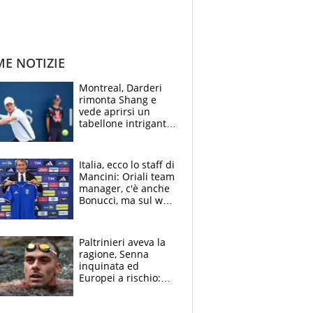
ME NOTIZIE
Montreal, Darderi
rimonta Shang e
vede aprirsi un
tabellone intrigante:
"Penso solo a
Borges, ma sono
felice del mio livello"
Italia, ecco lo staff di
Mancini: Oriali team
manager, c'è anche
Bonucci, ma sul web
infuria la polemica
Paltrinieri aveva la
ragione, Senna
inquinata ed
Europei a rischio:
allenamenti fermi,
cosa succede