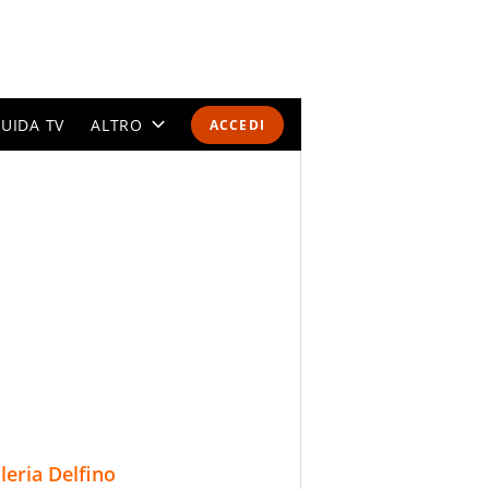
UIDA TV
ALTRO
ACCEDI
CALENDARI E CLASSIFICHE
ALTRI SPORT
MONDIALI 2026
OLIMPIADI
GOSSIP
LIFESTYLE
lleria Delfino