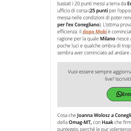
bastati i 20 punti messi a terra da
E
ufficio di corsa (
25 punti
per l’oppos
messa nelle condizioni di poter rend
per l’ex Conegliano
). L’ottima prov
efficienza: il
dopo Moki
è comincia
ragione per la quale
Milano
riesce 
poche luci e qualche ombra di tro
sembra aver cominciato ad andare 
Vuoi essere sempre aggiornat
live? Iscrivi
Ent
Cosa che
Joanna Wolosz a Conegli
della
Omag-MT,
con
Haak
che firm
punteggio, perché le pur volentero