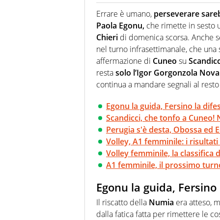
Giornalista (pubblicista) sportiv
chiedergli di boxe, di scherma,
Errare è umano,
perseverare sareb
Paola Egonu,
che rimette in sesto
Chieri
di domenica scorsa. Anche 
nel turno infrasettimanale, che una s
affermazione di
Cuneo
su
Scandicc
resta
solo l’Igor Gorgonzola Nova
continua a mandare segnali al resto
Egonu la guida, Fersino la difes
Scandicci, che tonfo a Cuneo! 
Perugia s'è desta, Obossa ed 
Volley, A1 femminile: i risultati
Volley femminile, la classifica 
A1 femminile, il prossimo turn
Egonu la guida, Fersino 
Il riscatto della
Numia
era atteso, m
dalla fatica fatta per rimettere le c