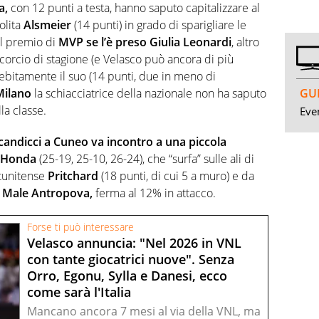
a,
con 12 punti a testa, hanno saputo capitalizzare al
olita
Alsmeier
(14 punti) in grado di sparigliare le
l premio di
MVP se l’è preso Giulia Leonardi
, altro
corcio di stagione (e Velasco può ancora di più
ebitamente il suo (14 punti, due in meno di
GUI
Milano
la schiacciatrice della nazionale non ha saputo
la classe.
Even
candicci a Cuneo va incontro a una piccola
Honda
(25-19, 25-10, 26-24), che “surfa” sulle ali di
atunitense
Pritchard
(18 punti, di cui 5 a muro) e da
.
Male Antropova,
ferma al 12% in attacco.
Forse ti può interessare
Velasco annuncia: "Nel 2026 in VNL
con tante giocatrici nuove". Senza
Orro, Egonu, Sylla e Danesi, ecco
come sarà l'Italia
Mancano ancora 7 mesi al via della VNL, ma