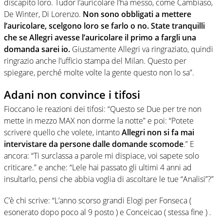
discapito loro. Tudor l’auricolare l’ha messo, come Cambiaso,
De Winter, Di Lorenzo.
Non sono obbligati a mettere
l’auricolare, scelgono loro se farlo o no. State tranquilli
che se Allegri avesse l’auricolare il primo a fargli una
domanda sarei io.
Giustamente Allegri va ringraziato, quindi
ringrazio anche l’ufficio stampa del Milan. Questo per
spiegare, perché molte volte la gente questo non lo sa”.
Adani non convince i tifosi
Fioccano le reazioni dei tifosi: “Questo se Due per tre non
mette in mezzo MAX non dorme la notte” e poi: “Potete
scrivere quello che volete, intanto
Allegri non si fa mai
intervistare da persone dalle domande scomode
.” E
ancora: “Ti surclassa a parole mi dispiace, voi sapete solo
criticare.” e anche: “Lele hai passato gli ultimi 4 anni ad
insultarlo, pensi che abbia voglia di ascoltare le tue “Analisi”?”
C’è chi scrive: “L’anno scorso grandi Elogi per Fonseca (
esonerato dopo poco al 9 posto ) e Conceicao ( stessa fine ) .