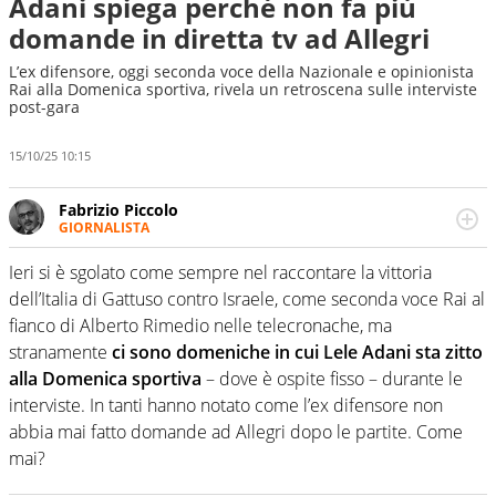
Adani spiega perché non fa più
domande in diretta tv ad Allegri
L’ex difensore, oggi seconda voce della Nazionale e opinionista
Rai alla Domenica sportiva, rivela un retroscena sulle interviste
post-gara
15/10/25 10:15
Fabrizio Piccolo
GIORNALISTA
Nella sua carriera ha seguito numerose manifestazioni
sportive e collaborato con agenzie e testate. Esperienza,
Ieri si è sgolato come sempre nel raccontare la vittoria
competenza, conoscenza e memoria storica. Si occupa
dell’Italia di Gattuso contro Israele, come seconda voce Rai al
prevalentemente di calcio
fianco di Alberto Rimedio nelle telecronache, ma
stranamente
ci sono domeniche in cui Lele Adani sta zitto
alla Domenica sportiva
– dove è ospite fisso – durante le
interviste. In tanti hanno notato come l’ex difensore non
abbia mai fatto domande ad Allegri dopo le partite. Come
mai?