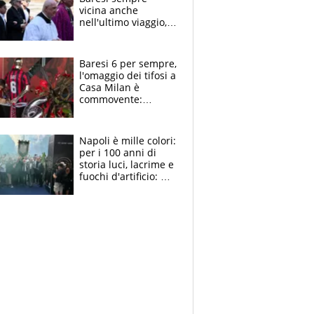
vicina anche
nell'ultimo viaggio,
la moglie Maura, i
figli e i suoi cari
circondati
Baresi 6 per sempre,
dall'affetto dei tifosi
l'omaggio dei tifosi a
Casa Milan è
commovente:
maglie, bandiere,
sciarpe, lacrime e
bigliettini
Napoli è mille colori:
per i 100 anni di
storia luci, lacrime e
fuochi d'artificio: De
Laurentiis salta al
coro anti-Juve