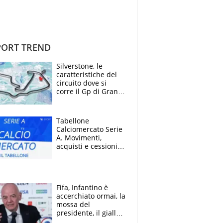
ORT TREND
Silverstone, le
caratteristiche del
circuito dove si
corre il Gp di Gran
Bretagna del
Motomondiale
Tabellone
Calciomercato Serie
A. Movimenti,
acquisti e cessioni:
estate 2026-27
Fifa, Infantino è
accerchiato ormai, la
mossa del
presidente, il giallo
dimissioni e la verità