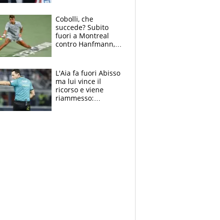
sulla telefonata a
Trump
Cobolli, che
succede? Subito
fuori a Montreal
contro Hanfmann,
per Flavio è tutta
colpa della tosse
L'Aia fa fuori Abisso
ma lui vince il
ricorso e viene
riammesso:
continua momento
nero per gli arbitri