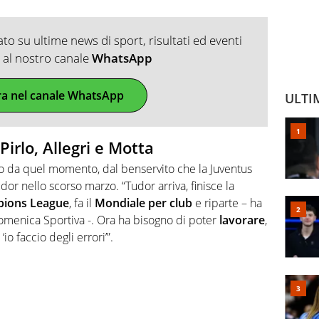
o su ultime news di sport, risultati ed eventi
ti al nostro canale
WhatsApp
ra nel canale WhatsApp
ULTI
irlo, Allegri e Motta
io da quel momento, dal benservito che la Juventus
or nello scorso marzo. “Tudor arriva, finisce la
ions
League
, fa il
Mondiale
per
club
e riparte – ha
Domenica Sportiva -. Ora ha bisogno di poter
lavorare
,
o faccio degli errori’”.