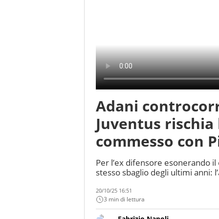
Adani controcorr
Juventus rischia 
commesso con Pir
Per l’ex difensore esonerando il 
stesso sbaglio degli ultimi anni:
20/10/25 16:51
3 min di lettura
Fabrizio Napoli