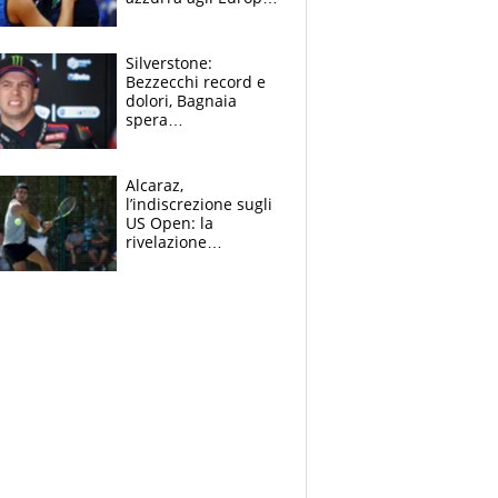
Quello per Sylla è
“geniale”
Silverstone:
Bezzecchi record e
dolori, Bagnaia
spera
nell'antidolorifico,
Marquez si tira fuori
e vota Aprilia
Alcaraz,
l’indiscrezione sugli
US Open: la
rivelazione
dell’amico
giornalista e il piano
B. Rune verso la
rinuncia