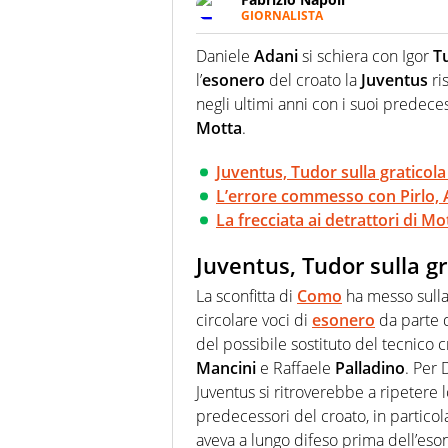
GIORNALISTA
Giornalista professionista, per 
pallanuoto che esalta compete
Daniele
Adani
si schiera con Igor
T
più grande festival di waterp
l’
esonero
del croato la
Juventus
ri
negli ultimi anni con i suoi predec
Motta
.
Juventus, Tudor sulla gratico
L’errore commesso con Pirlo, A
La frecciata ai detrattori di Mo
Juventus, Tudor sulla g
La sconfitta di
Como
ha messo sulla
circolare voci di
esonero
da parte 
del possibile sostituto del tecnico c
Mancini
e Raffaele
Palladino
. Per
Juventus si ritroverebbe a ripetere 
predecessori del croato, in partico
aveva a lungo difeso prima dell’eso