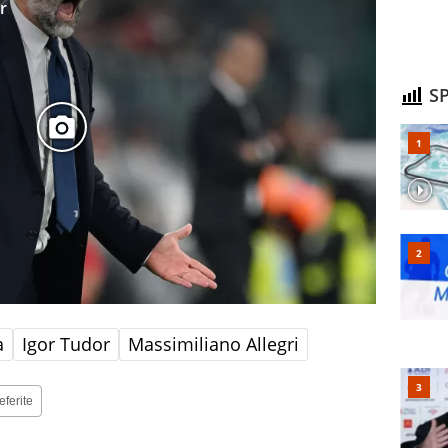
r
SP
a
Igor Tudor
Massimiliano Allegri
eferite