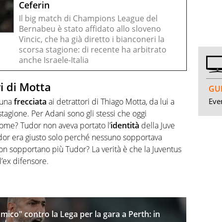
Ceferin
Il big match di Champions League del
Bernabeu è stato affidato allo sloveno
Vincic, che ha già diretto i bianconeri la
scorsa stagione: di recente ha arbitrato
anche Israele-Italia
ri di Motta
GUI
Even
 una
frecciata
ai detrattori di Thiago Motta, da lui a
stagione. Per Adani sono gli stessi che oggi
ome? Tudor non aveva portato l’
identità
della Juve
udor era giusto solo perché nessuno sopportava
n sopportano più Tudor? La verità è che la Juventus
l’ex difensore.
mico" contro la Lega per la gara a Perth: in