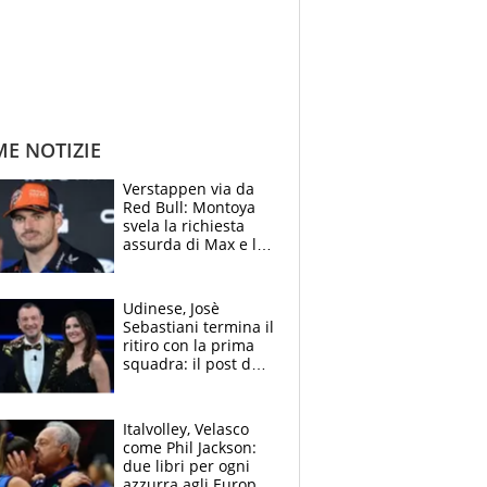
ME NOTIZIE
Verstappen via da
Red Bull: Montoya
svela la richiesta
assurda di Max e lo
avverte: “Sicuro
Mercedes e
McLaren siano
Udinese, Josè
meglio?”
Sebastiani termina il
ritiro con la prima
squadra: il post del
figlio di Amadeus e
Sanremo sullo
sfondo
Italvolley, Velasco
come Phil Jackson:
due libri per ogni
azzurra agli Europei.