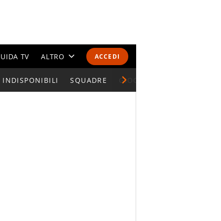
UIDA TV
ALTRO
ACCEDI
INDISPONIBILI
CALENDARI E CLASSIFICHE
SQUADRE
GIOCATORI SERIE A
ALTRI SPORT
MONDIALI 2026
OLIMPIADI
GOSSIP
LIFESTYLE