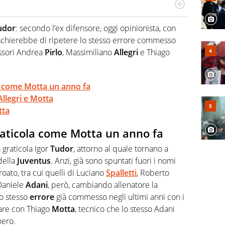
Virgilio Sport segue anche il calcio ma è con la
nze e passioni. Cura la comunicazione di HaBaWaBa, il
udor
: secondo l’ex difensore, oggi opinionista, con
olo per bambini al mondo
schierebbe di ripetere lo stesso errore commesso
essori Andrea
Pirlo
, Massimiliano
Allegri
e Thiago
la come Motta un anno fa
llegri e Motta
tta
raticola come Motta un anno fa
 graticola Igor
Tudor
, attorno al quale tornano a
della
Juventus
. Anzi, già sono spuntati fuori i nomi
roato, tra cui quelli di Luciano
Spalletti
, Roberto
 Daniele
Adani
, però, cambiando allenatore la
lo stesso
errore
già commesso negli ultimi anni con i
lare con Thiago
Motta
, tecnico che lo stesso Adani
nero.