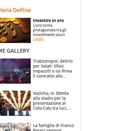
STORIE
lleria Delfino
SPECIALI
Investire in oro
L’oro torna
ESPERTI
protagonista tra gli
investimenti sicuri
LEGGI
CONTATTI
ME GALLERY
Trabzonspor, delirio
per Salah: tifosi
impazziti e lui firma
il contratto allo
stadio
Vozinha, in 30mila
allo stadio per la
presentazione al
Colo-Colo tra luci,
spettacolo, elicotteri
e paracadutisti
La famiglia di Franco
Baresi sempre