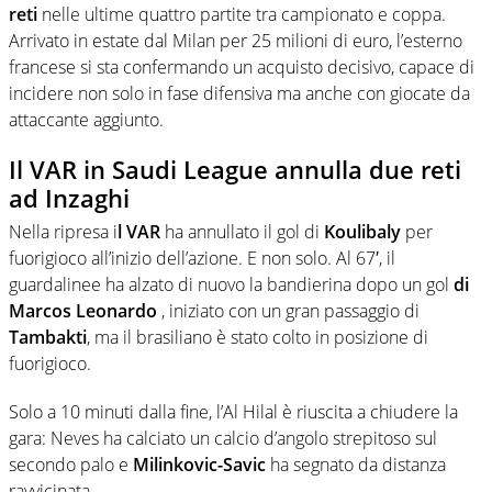
reti
nelle ultime quattro partite tra campionato e coppa.
Arrivato in estate dal Milan per 25 milioni di euro, l’esterno
francese si sta confermando un acquisto decisivo, capace di
incidere non solo in fase difensiva ma anche con giocate da
attaccante aggiunto.
Il VAR in Saudi League annulla due reti
ad Inzaghi
Nella ripresa i
l VAR
ha annullato il gol di
Koulibaly
per
fuorigioco all’inizio dell’azione. E non solo. Al 67′, il
guardalinee ha alzato di nuovo la bandierina dopo un gol
di
Marcos Leonardo
, iniziato con un gran passaggio di
Tambakti
, ma il brasiliano è stato colto in posizione di
fuorigioco.
Solo a 10 minuti dalla fine, l’Al Hilal è riuscita a chiudere la
gara: Neves ha calciato un calcio d’angolo strepitoso sul
secondo palo e
Milinkovic-Savic
ha segnato da distanza
ravvicinata