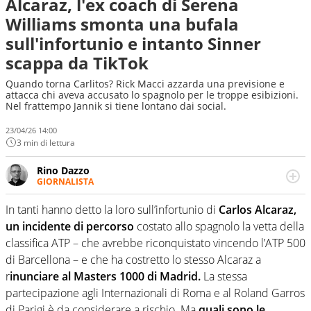
Alcaraz, l'ex coach di Serena
Williams smonta una bufala
sull'infortunio e intanto Sinner
scappa da TikTok
Quando torna Carlitos? Rick Macci azzarda una previsione e
attacca chi aveva accusato lo spagnolo per le troppe esibizioni.
Nel frattempo Jannik si tiene lontano dai social.
23/04/26 14:00
3 min di lettura
Rino Dazzo
GIORNALISTA
Se mai ci fosse modo di traslare il glossario del calcio in
una nicchia di esperti, lui ne farebbe parte. Non si perde
In tanti hanno detto la loro sull’infortunio di
Carlos Alcaraz,
una svista arbitrale né gli umori social del mondo delle
un incidente di percorso
costato allo spagnolo la vetta della
curve
classifica ATP – che avrebbe riconquistato vincendo l’ATP 500
di Barcellona – e che ha costretto lo stesso Alcaraz a
r
inunciare al Masters 1000 di Madrid.
La stessa
partecipazione agli Internazionali di Roma e al Roland Garros
di Parigi è da considerare a rischio. Ma
quali sono le