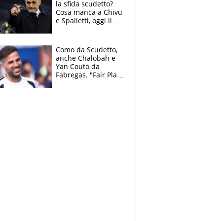
la sfida scudetto?
Cosa manca a Chivu
e Spalletti, oggi il
primo antipasto
Como da Scudetto,
anche Chalobah e
Yan Couto da
Fabregas. "Fair Play
Finanziario?
Pagheremo la
multa"