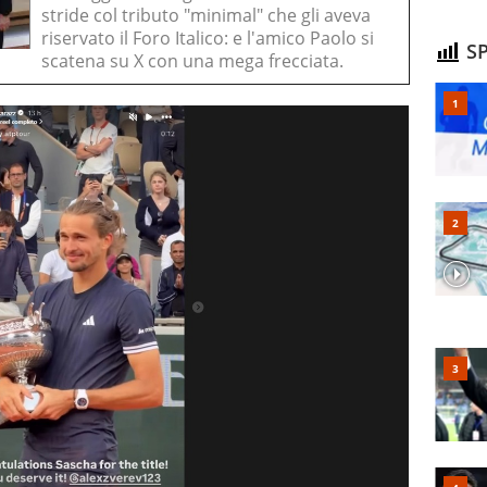
stride col tributo "minimal" che gli aveva
riservato il Foro Italico: e l'amico Paolo si
SP
scatena su X con una mega frecciata.