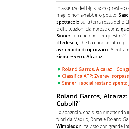
Se mai ci fosse modo di traslare
farebbe parte. Non si perde un
In assenza dei big si sono presi – 
curve
meglio non avrebbero potuto.
Sasch
spettacolo
sulla terra rossa dello C
e di situazioni clamorose come
que
Sinner
, ma che non per questo s’è 
il tedesco,
che ha conquistato il pri
avrà modo di riprovarci
. A entram
signore vero: Alcaraz.
Roland Garros, Alcaraz: "Congr
Classifica ATP: Zverev, sorpa
Sinner, i social restano spent
Roland Garros, Alcaraz:
Cobolli”
Lo spagnolo, che si sta rimettendo 
fuori da Madrid, Roma e Roland Garr
Wimbledon
, ha visto con grande int