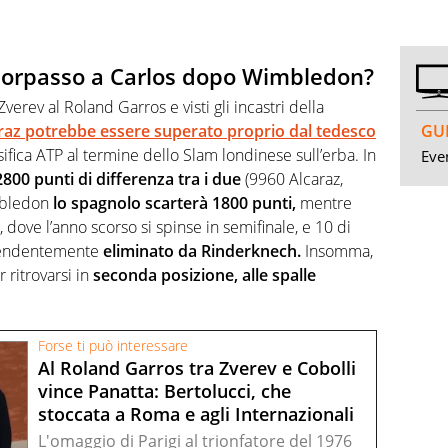
, sorpasso a Carlos dopo Wimbledon?
 Zverev al Roland Garros e visti gli incastri della
raz potrebbe essere superato proprio dal tedesco
GUI
ifica ATP al termine dello Slam londinese sull’erba. In
Even
800 punti di differenza tra i due
(9960 Alcaraz,
mbledon
lo spagnolo scarterà 1800 punti,
mentre
 dove l’anno scorso si spinse in semifinale, e 10 di
rendentemente
eliminato da Rinderknech.
Insomma,
 ritrovarsi in
seconda posizione, alle spalle
Forse ti può interessare
Al Roland Garros tra Zverev e Cobolli
vince Panatta: Bertolucci, che
stoccata a Roma e agli Internazionali
L'omaggio di Parigi al trionfatore del 1976