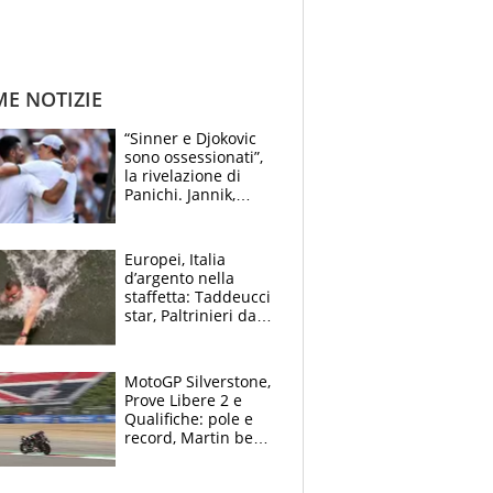
ME NOTIZIE
“Sinner e Djokovic
sono ossessionati”,
la rivelazione di
Panichi. Jannik,
ansia per il
ginocchio e il rischio
agli US Open
Europei, Italia
d’argento nella
staffetta: Taddeucci
star, Paltrinieri da
leggenda. Greg
svela la profezia di
Padre Pio
MotoGP Silverstone,
Prove Libere 2 e
Qualifiche: pole e
record, Martin beffa
tutti. Prima fila
Aprilia