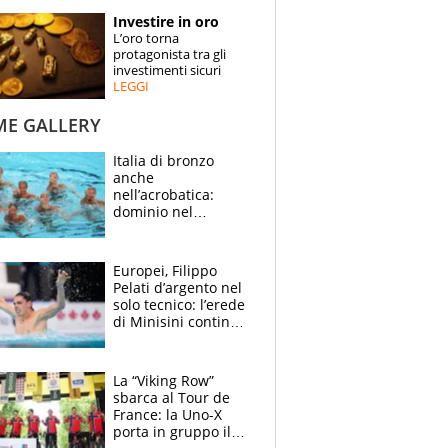
STORIE
Investire in oro
L’oro torna
SPECIALI
protagonista tra gli
investimenti sicuri
LEGGI
ESPERTI
ME GALLERY
CONTATTI
Italia di bronzo
anche
nell’acrobatica:
dominio nel
medagliere, ora
tocca a Ceccon, Curti
e compagni
Europei, Filippo
continuare
Pelati d’argento nel
solo tecnico: l’erede
di Minisini continua
a stupire, Los
Angeles è già nel
mirino
La “Viking Row”
sbarca al Tour de
France: la Uno-X
porta in gruppo il