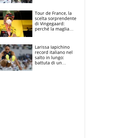
rito della Norvegia
di Haaland e
compagni
Tour de France, la
scelta sorprendente
di Vingegaard:
perché la maglia
gialla indossa la
mascherina, il
rischio da evitare
Larissa Iapichino
record italiano nel
salto in lungo:
battuta di un
centimetro mamma
Fiona May