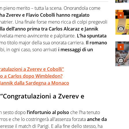
 il glossario del calcio in una nicchia di esperti, lui ne
a svista arbitrale né gli umori social del mondo delle
con pieno merito – tutta la scena. Onorandola come
a Zverev e Flavio Cobolli hanno regalato
hatrier. Una finale forse meno ricca di colpi pregevoli
lla dell’anno prima tra Carlos Alcaraz e Jannik
rivelata meno avvincente e palpitante.
L’ha spuntata
mo titolo major della sua onorata carriera.
Il romano
bi, in ogni caso, sono arrivati
i messaggi di un
atulazioni a Zverev e Cobolli"
sso a Carlos dopo Wimbledon?
i: Jannik dalla Sardegna a Monaco
 “Congratulazioni a Zverev e
in sesto dopo
l’infortunio al polso
che l’ha tenuto
os e che lo costringerà all’assenza forzata
anche da
eresse il match di Parigi. E alla fine dello stesso, ha