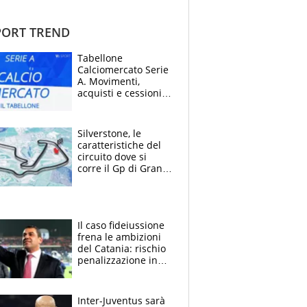
ORT TREND
Tabellone
Calciomercato Serie
A. Movimenti,
acquisti e cessioni:
estate 2026-27
Silverstone, le
caratteristiche del
circuito dove si
corre il Gp di Gran
Bretagna del
Motomondiale
Il caso fideiussione
frena le ambizioni
del Catania: rischio
penalizzazione in
classifica, cosa
succede?
Inter-Juventus sarà