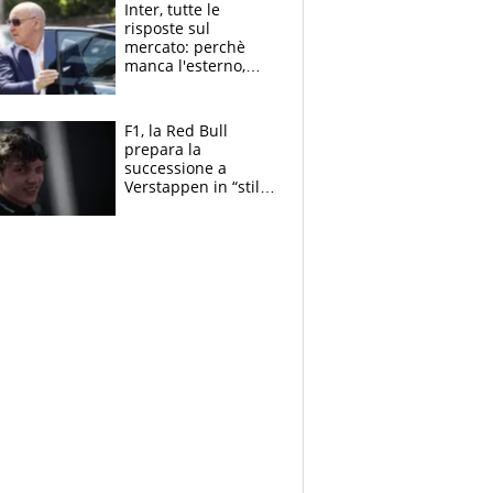
Inter, tutte le
risposte sul
mercato: perchè
manca l'esterno,
perchè Romero è
sfumato, quale è il
vero obiettivo di
F1, la Red Bull
Marotta
prepara la
successione a
Verstappen in “stile
Antonelli”. Colapinto
derubato, che
attacco all’Italia