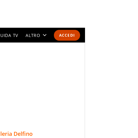
UIDA TV
ALTRO
ACCEDI
CALENDARI E CLASSIFICHE
ALTRI SPORT
MONDIALI 2026
OLIMPIADI
GOSSIP
LIFESTYLE
lleria Delfino