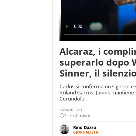
Alcaraz, i compl
superarlo dopo W
Sinner, il silenz
Carlos si conferma un signore e s
Roland Garros: Jannik mantiene sp
Cerundolo.
08/06/26 12:03
4 min di lettura
Rino Dazzo
GIORNALISTA