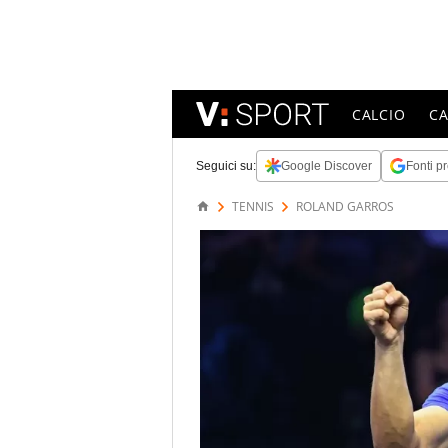
CALCIO
C
Seguici su:
Google Discover
Fonti pr
TENNIS
ROLAND GARROS