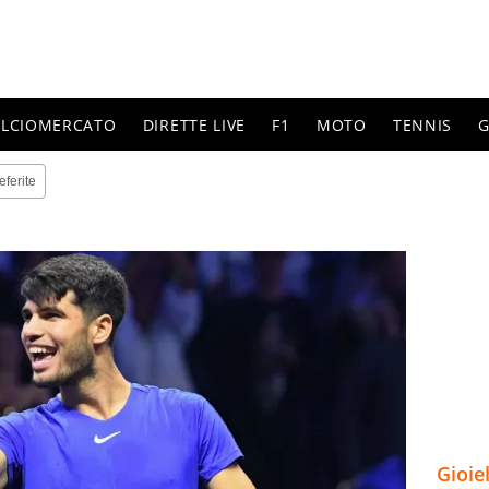
ALCIOMERCATO
DIRETTE LIVE
F1
MOTO
TENNIS
G
eferite
Gioie