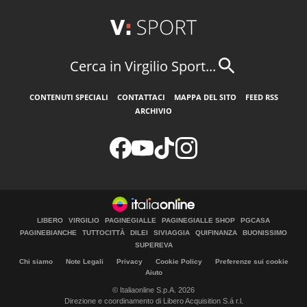
Cerca in Virgilio Sport...
CONTENUTI SPECIALI
CONTATTACI
MAPPA DEL SITO
FEED RSS
ARCHIVIO
LIBERO
VIRGILIO
PAGINEGIALLE
PAGINEGIALLE SHOP
PGCASA
PAGINEBIANCHE
TUTTOCITTÀ
DILEI
SIVIAGGIA
QUIFINANZA
BUONISSIMO
SUPEREVA
Chi siamo
Note Legali
Privacy
Cookie Policy
Preferenze sui cookie
Aiuto
© Italiaonline S.p.A. 2026
Direzione e coordinamento di Libero Acquisition S.á r.l.