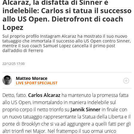
Alcaraz, la disfatta di Sinner è
indelebile: Carlos si tatua il successo
allo US Open. Dietrofront di coach
Lopez
Sul proprio profilo Instagram Alcaraz ha mostrato il suo nuovo
tatuaggio che immortala il successo allo US Open contro Sinner,
mentre il suo coach Samuel Lopez cancella il primo post
dall'addio di Ferrero
22/12/25 17:00
Matteo Morace
LIVE SPORT SPECIALIST
La multimedialità quale approccio personale e
professionale. Ama raccontare lo sport focalizzando ogni
Detto, fatto.
Carlos Alcaraz
ha mantenuto la promessa fatta
attenzione sul tempo reale: la verità della dirette non
allo US Open, immortalando in maniera indelebile sul
sono opinioni ma fatti
proprio corpo il netto trionfo su
Jannik Sinner
in finale con
un nuovo tatuaggio rappresentante la Statua della Liberta e il
ponte di Brooklyn che si va ad aggiungere a quelli fatti per gli
altri trionfi nei Major. Nel frattempo il suo ormai unico