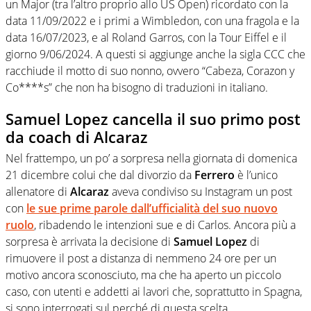
un Major (tra l’altro proprio allo US Open) ricordato con la
data 11/09/2022 e i primi a Wimbledon, con una fragola e la
data 16/07/2023, e al Roland Garros, con la Tour Eiffel e il
giorno 9/06/2024. A questi si aggiunge anche la sigla CCC che
racchiude il motto di suo nonno, ovvero “Cabeza, Corazon y
Co****s” che non ha bisogno di traduzioni in italiano.
Samuel Lopez cancella il suo primo post
da coach di Alcaraz
Nel frattempo, un po’ a sorpresa nella giornata di domenica
21 dicembre colui che dal divorzio da
Ferrero
è l’unico
allenatore di
Alcaraz
aveva condiviso su Instagram un post
con
le sue prime parole dall’ufficialità del suo nuovo
ruolo
, ribadendo le intenzioni sue e di Carlos. Ancora più a
sorpresa è arrivata la decisione di
Samuel Lopez
di
rimuovere il post a distanza di nemmeno 24 ore per un
motivo ancora sconosciuto, ma che ha aperto un piccolo
caso, con utenti e addetti ai lavori che, soprattutto in Spagna,
si sono interrogati sul perché di questa scelta.