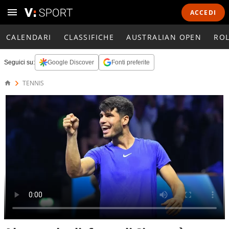
ACCEDI
CALENDARI
CLASSIFICHE
AUSTRALIAN OPEN
RO
Seguici su:
Google Discover
Fonti preferite
TENNIS