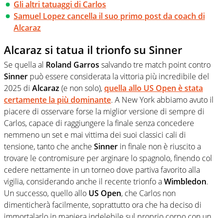
Gli altri tatuaggi di Carlos
Samuel Lopez cancella il suo primo post da coach di
Alcaraz
Alcaraz si tatua il trionfo su Sinner
Se quella al
Roland Garros
salvando tre match point contro
Sinner
può essere considerata la vittoria più incredibile del
2025 di
Alcaraz
(e non solo),
quella allo
US Open
è stata
certamente la più dominante
. A New York abbiamo avuto il
piacere di osservare forse la miglior versione di sempre di
Carlos, capace di raggiungere la finale senza concedere
nemmeno un set e mai vittima dei suoi classici cali di
tensione, tanto che anche
Sinner
in finale non è riuscito a
trovare le contromisure per arginare lo spagnolo, finendo col
cedere nettamente in un torneo dove partiva favorito alla
vigilia, considerando anche il recente trionfo a
Wimbledon
.
Un successo, quello allo
US Open
, che Carlos non
dimenticherà facilmente, soprattutto ora che ha deciso di
immortalarlo in maniera indelebile sul proprio corpo con un