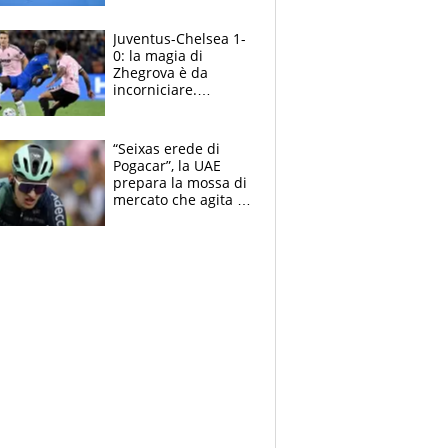
essere ripescato
Juventus-Chelsea 1-
0: la magia di
Zhegrova è da
incorniciare.
Spalletti suona il
Blues e tiene,
ancora, la porta
“Seixas erede di
inviolata
Pogacar”, la UAE
prepara la mossa di
mercato che agita la
Francia. Ciccone,
che beffa alla Vuelta
a Burgos