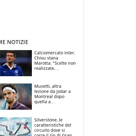
ME NOTIZIE
Calciomercato Inter,
Chivu stana
Marotta: "Scelte non
realizzate,
dobbiamo
completare la
squadra"
Musetti, altra
lezione da Jodar a
Montreal dopo
quella a
Washington: "Avrei
voluto spaccare
tutto"
Silverstone, le
caratteristiche del
circuito dove si
corre il Gp di Gran