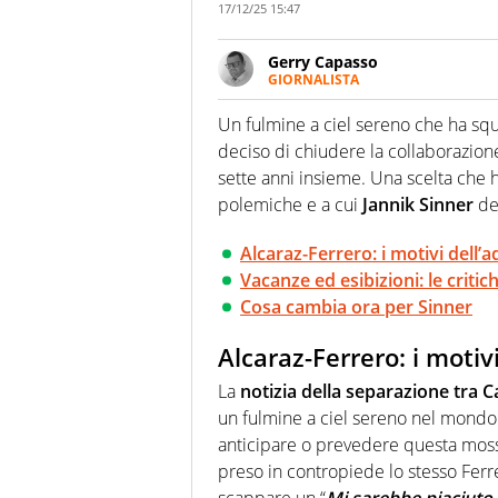
17/12/25 15:47
Gerry Capasso
GIORNALISTA
Per lui gli sport americani non 
innata di trovare la notizia do
Un fulmine a ciel sereno che ha squ
deciso di chiudere la collaborazion
sette anni insieme. Una scelta che h
polemiche e a cui
Jannik Sinner
de
Alcaraz-Ferrero: i motivi dell’a
Vacanze ed esibizioni: le critic
Cosa cambia ora per Sinner
Alcaraz-Ferrero: i motiv
La
notizia della separazione tra C
un fulmine a ciel sereno nel mondo 
anticipare o prevedere questa moss
preso in contropiede lo stesso Ferr
scappare un “
Mi sarebbe piaciuto