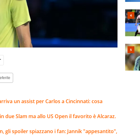
r
eferite
 arriva un assist per Carlos a Cincinnati: cosa
n due Slam ma allo US Open il favorito è Alcaraz.
, gli spoiler spiazzano i fan: Jannik "appesantito",