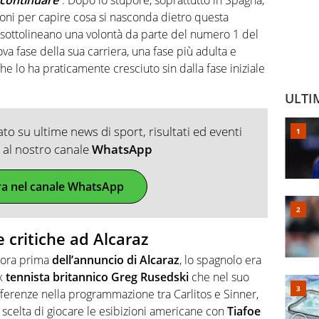
ioni per capire cosa si nasconda dietro questa
 sottolineano una volontà da parte del numero 1 del
a fase della sua carriera, una fase più adulta e
he lo ha praticamente cresciuto sin dalla fase iniziale
ULTI
o su ultime news di sport, risultati ed eventi
ti al nostro canale
WhatsApp
ra nel canale WhatsApp
e critiche ad Alcaraz
e ora prima
dell’annuncio di Alcaraz
, lo spagnolo era
ex
tennista britannico Greg Rusedski
che nel suo
fferenze nella programmazione tra Carlitos e
Sinner,
a scelta di giocare le esibizioni americane con
Tiafoe