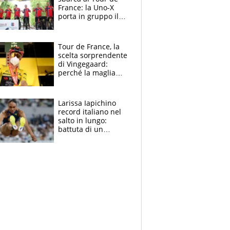
France: la Uno-X
porta in gruppo il
rito della Norvegia
di Haaland e
compagni
Tour de France, la
scelta sorprendente
di Vingegaard:
perché la maglia
gialla indossa la
mascherina, il
rischio da evitare
Larissa Iapichino
record italiano nel
salto in lungo:
battuta di un
centimetro mamma
Fiona May