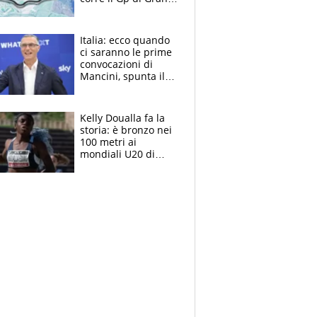
Bretagna del
Motomondiale
Italia: ecco quando
ci saranno le prime
convocazioni di
Mancini, spunta il
nome di Bergomi
Kelly Doualla fa la
storia: è bronzo nei
100 metri ai
mondiali U20 di
Eugene. "Ho
spazzato via l'ansia
con una gran finale"