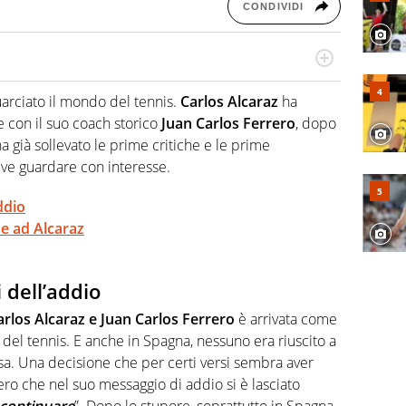
CONDIVIDI
hanno segreti: basket, football, baseball e la capacità
ve altri non vedono granché
arciato il mondo del tennis.
Carlos Alcaraz
ha
e con il suo coach storico
Juan Carlos Ferrero
, dopo
a già sollevato le prime critiche e le prime
ve guardare con interesse.
ddio
he ad Alcaraz
i dell’addio
arlos Alcaraz e Juan Carlos Ferrero
è arrivata come
del tennis. E anche in Spagna, nessuno era riuscito a
a. Una decisione che per certi versi sembra aver
ero che nel suo messaggio di addio si è lasciato
 continuare
”. Dopo lo stupore, soprattutto in Spagna,