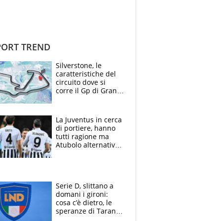
ORT TREND
Silverstone, le
caratteristiche del
circuito dove si
corre il Gp di Gran
Bretagna del
Motomondiale
La Juventus in cerca
di portiere, hanno
tutti ragione ma
Atubolo alternativa
a Vicario non regge
e la soluzione
rimane Milinkovic-
Savic
Serie D, slittano a
domani i gironi:
cosa c’è dietro, le
speranze di Taranto
e Messina, chi può