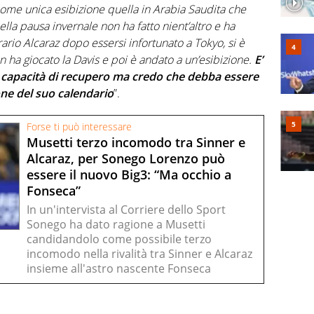
come unica esibizione quella in Arabia Saudita che
ella pausa invernale non ha fatto nient’altro e ha
rario Alcaraz dopo essersi infortunato a Tokyo, si è
n ha giocato la Davis e poi è andato a un’esibizione.
E’
 capacità di recupero ma credo che debba essere
one del suo calendario
”.
Forse ti può interessare
Musetti terzo incomodo tra Sinner e
Alcaraz, per Sonego Lorenzo può
essere il nuovo Big3: “Ma occhio a
Fonseca”
In un'intervista al Corriere dello Sport
Sonego ha dato ragione a Musetti
candidandolo come possibile terzo
incomodo nella rivalità tra Sinner e Alcaraz
insieme all'astro nascente Fonseca