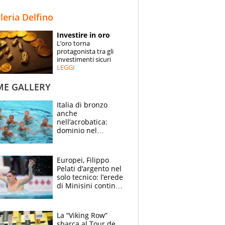
STORIE
lleria Delfino
SPECIALI
Investire in oro
L’oro torna
ESPERTI
protagonista tra gli
investimenti sicuri
LEGGI
CONTATTI
ME GALLERY
Italia di bronzo
anche
nell’acrobatica:
dominio nel
medagliere, ora
tocca a Ceccon, Curti
e compagni
Europei, Filippo
continuare
Pelati d’argento nel
solo tecnico: l’erede
di Minisini continua
a stupire, Los
Angeles è già nel
mirino
La “Viking Row”
sbarca al Tour de