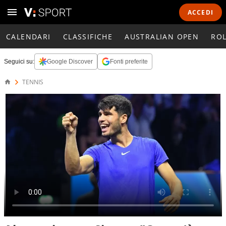
ACCEDI
CALENDARI
CLASSIFICHE
AUSTRALIAN OPEN
RO
Seguici su:
Google Discover
Fonti preferite
TENNIS