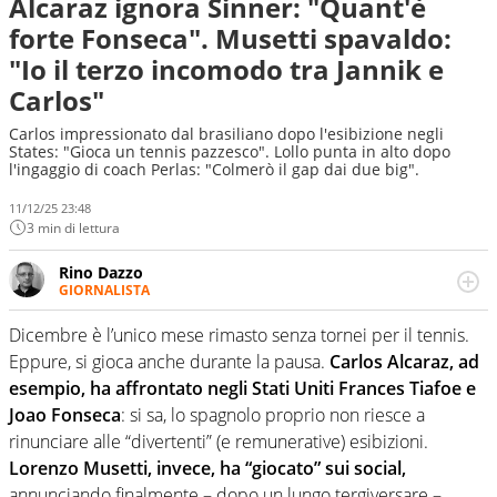
Alcaraz ignora Sinner: "Quant'è
forte Fonseca". Musetti spavaldo:
"Io il terzo incomodo tra Jannik e
Carlos"
Carlos impressionato dal brasiliano dopo l'esibizione negli
States: "Gioca un tennis pazzesco". Lollo punta in alto dopo
l'ingaggio di coach Perlas: "Colmerò il gap dai due big".
11/12/25 23:48
3 min di lettura
Rino Dazzo
GIORNALISTA
Se mai ci fosse modo di traslare il glossario del calcio in
una nicchia di esperti, lui ne farebbe parte. Non si perde
Dicembre è l’unico mese rimasto senza tornei per il tennis.
una svista arbitrale né gli umori social del mondo delle
Eppure, si gioca anche durante la pausa.
Carlos Alcaraz, ad
curve
esempio, ha affrontato negli Stati Uniti Frances Tiafoe e
Joao Fonseca
: si sa, lo spagnolo proprio non riesce a
rinunciare alle “divertenti” (e remunerative) esibizioni.
Lorenzo Musetti, invece, ha “giocato” sui social,
annunciando finalmente – dopo un lungo tergiversare –