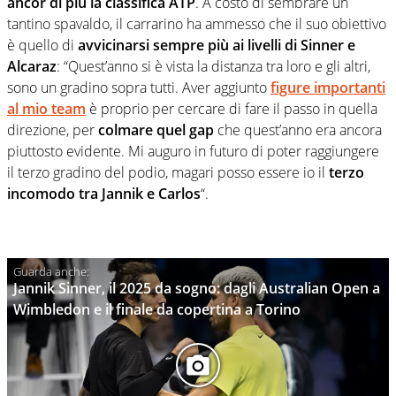
ancor di più la classifica ATP
. A costo di sembrare un
tantino spavaldo, il carrarino ha ammesso che il suo obiettivo
è quello di
avvicinarsi sempre più ai livelli di Sinner e
Alcaraz
: “Quest’anno si è vista la distanza tra loro e gli altri,
sono un gradino sopra tutti. Aver aggiunto
figure importanti
al mio team
è proprio per cercare di fare il passo in quella
direzione, per
colmare quel gap
che quest’anno era ancora
piuttosto evidente. Mi auguro in futuro di poter raggiungere
il terzo gradino del podio, magari posso essere io il
terzo
incomodo tra Jannik e Carlos
“.
Jannik Sinner, il 2025 da sogno: dagli Australian Open a
Wimbledon e il finale da copertina a Torino