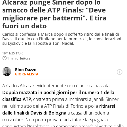
Alcaraz punge Sinner dopo lo
smacco delle ATP Finals: "Deve
migliorare per battermi". E tira
fuori un dato
Carlos si confessa a Marca dopo il sofferto ritiro dalle finali di
Davis: il duello con l'italiano per la numero 1, le considerazioni
su Djokovic e la risposta a Toni Nadal.
19/11/25 17:48
4 min di lettura
Rino Dazzo
GIORNALISTA
Se mai ci fosse modo di traslare il glossario del calcio in
una nicchia di esperti, lui ne farebbe parte. Non si perde
A Carlos Alcaraz evidentemente non è ancora passata.
una svista arbitrale né gli umori social del mondo delle
Doppia mazzata in pochi giorni per il numero 1 della
curve
classifica ATP
, costretto prima a inchinarsi a Jannik Sinner
nell’ultimo atto delle ATP Finals di Torino e poi a
ritirarsi
dalle finali di Davis di Bologna
a causa di un edema
muscolare. Non potrà provare ad aiutare la Spagna a
conquistare l’Insalatiera, in compenso rimarrà al vertice della