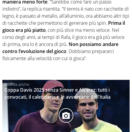
maniera meno forte
: “Sarebbe come fare un passo
indietro”, la replica risentita. “Il tennis è nato con racchette di
legno, è passato al metallo, all’alluminio, ora abbiamo altri tipi
di racchette che permettono di generare più spin.
Prima il
gioco era più piatto
, con più slice ma meno veloce. Nel
corso degli anni, ai tempi di Rafa, il gioco era già più veloce
di prima, ora lo è ancora di più.
Non possiamo andare
contro l’evoluzione del gioco
. Dobbiamo prepararci
fisicamente alla velocità con cui si gioca”.
Coppa Davis 2025 senza Sinner e Alcaraz: tutti i
convocati, il calendario e le avversarie dell'Italia