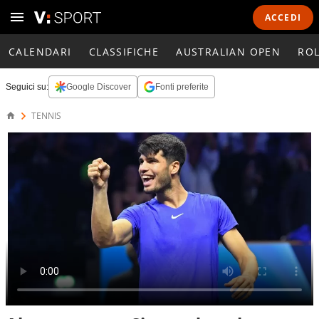
ACCEDI
CALENDARI
CLASSIFICHE
AUSTRALIAN OPEN
RO
Seguici su:
Google Discover
Fonti preferite
TENNIS