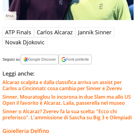
Ansa
ATP Finals
Carlos Alcaraz
Jannik Sinner
Novak Djokovic
Seguici su:
Google Discover
Fonti preferite
Leggi anche:
Alcaraz scalpita e dalla classifica arriva un assist per
Carlos a Cincinnati: cosa cambia per Sinner e Zverev
Sinner, Mouratoglou lo incorona in due Slam ma allo US
Open il favorito è Alcaraz. Laila, passerella nel museo
Sinner o Alcaraz? Zverev fa la sua scelta: "Ecco chi
preferisco". L'ammissione di Sascha su Big 3 e Olimpiadi
Gioielleria Delfino