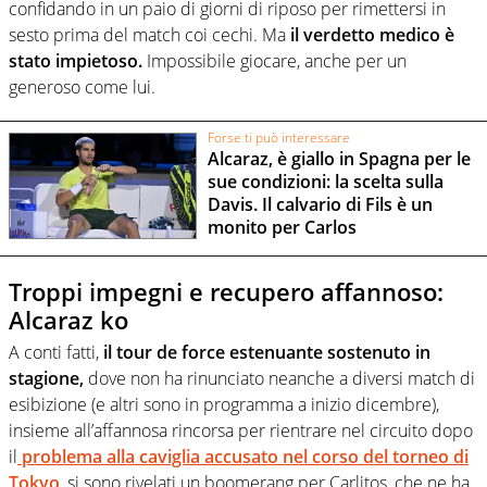
confidando in un paio di giorni di riposo per rimettersi in
sesto prima del match coi cechi. Ma
il verdetto medico è
stato impietoso.
Impossibile giocare, anche per un
generoso come lui.
Forse ti può interessare
Alcaraz, è giallo in Spagna per le
sue condizioni: la scelta sulla
Davis. Il calvario di Fils è un
monito per Carlos
Troppi impegni e recupero affannoso:
Alcaraz ko
A conti fatti,
il tour de force estenuante sostenuto in
stagione,
dove non ha rinunciato neanche a diversi match di
esibizione (e altri sono in programma a inizio dicembre),
insieme all’affannosa rincorsa per rientrare nel circuito dopo
il
problema alla caviglia accusato nel corso del torneo di
Tokyo
, si sono rivelati un boomerang per Carlitos, che ne ha