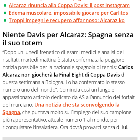
Alcaraz rinuncia alla Coppa Davis: il post Instagram
Edema muscolare, impossibile giocare per Carlitos
Troppi impegni e recupero affannoso: Alcaraz ko
Niente Davis per Alcaraz: Spagna senza
il suo totem
“Dopo un lunedì frenetico di esami medici e analisi dei
risultati, martedì mattina è stata confermata la peggiore
notizia possibile per la nazionale spagnola di tennis:
Carlos
Alcaraz non giocherà la Final Eight di Coppa Davis
di
questa settimana a Bologna. Lo ha confermato lo stesso
numero uno del mondo”. Comincia così un lungo e
appassionato articolo dedicato da AS all’annuncio del forfait
del murciano.
Una notizia che sta sconvolgendo la
Spagna
, che puntava molto sull’impiego del suo campione
più rappresentativo, attuale numero 1 al mondo, per
riconquistare l’insalatiera. Ora dovrà provarci senza di lui.