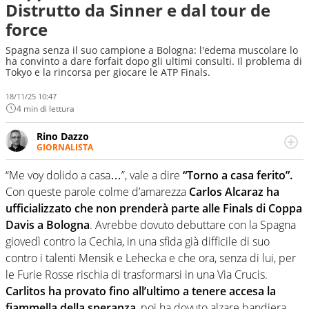
Distrutto da Sinner e dal tour de
force
Spagna senza il suo campione a Bologna: l'edema muscolare lo
ha convinto a dare forfait dopo gli ultimi consulti. Il problema di
Tokyo e la rincorsa per giocare le ATP Finals.
18/11/25 10:47
4 min di lettura
Rino Dazzo
GIORNALISTA
Se mai ci fosse modo di traslare il glossario del calcio in
una nicchia di esperti, lui ne farebbe parte. Non si perde
“Me voy dolido a casa…”, vale a dire
“Torno a casa ferito”.
una svista arbitrale né gli umori social del mondo delle
Con queste parole colme d’amarezza
Carlos Alcaraz ha
curve
ufficializzato che non prenderà parte alle Finals di Coppa
Davis a Bologna
. Avrebbe dovuto debuttare con la Spagna
giovedì contro la Cechia, in una sfida già difficile di suo
contro i talenti Mensik e Lehecka e che ora, senza di lui, per
le Furie Rosse rischia di trasformarsi in una Via Crucis.
Carlitos ha provato fino all’ultimo a tenere accesa la
fiammella della speranza
, poi ha dovuto alzare bandiera