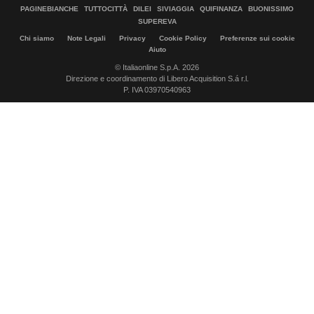
PAGINEBIANCHE
TUTTOCITTÀ
DILEI
SIVIAGGIA
QUIFINANZA
BUONISSIMO
SUPEREVA
Chi siamo
Note Legali
Privacy
Cookie Policy
Preferenze sui cookie
Aiuto
© Italiaonline S.p.A. 2026
Direzione e coordinamento di Libero Acquisition S.á r.l.
P. IVA 03970540963