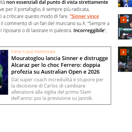
vità
non essenziali dal punto di vista strettamente
e per il portafoglio, è sempre più radicata,
ti a criticare questo modo di fare.
“Sinner vince
il commento di un fan del murciano su X. “Sempre a
riposarsi o di lavorare in palestra.
Incorreggibile
“,
Forse ti può interessare
Mouratoglou lancia Sinner e distrugge
Alcaraz per lo choc Ferrero: doppia
profezia su Australian Open e 2026
Dal super coach incredulità e stupore per
la decisione di Carlos di cambiare
allenatore alla vigilia del primo Slam
dell'anno: poi la previsione su Jannik.