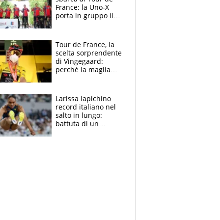
France: la Uno-X
porta in gruppo il
rito della Norvegia
di Haaland e
compagni
Tour de France, la
scelta sorprendente
di Vingegaard:
perché la maglia
gialla indossa la
mascherina, il
rischio da evitare
Larissa Iapichino
record italiano nel
salto in lungo:
battuta di un
centimetro mamma
Fiona May