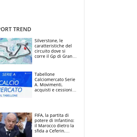
ORT TREND
Silverstone, le
caratteristiche del
circuito dove si
corre il Gp di Gran
Bretagna del
Motomondiale
Tabellone
Calciomercato Serie
A. Movimenti,
acquisti e cessioni:
estate 2026-27
FIFA, la partita di
potere di Infantino:
il Marocco dietro la
sfida a Ceferin.
Scontro sul