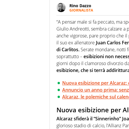
Rino Dazzo
GIORNALISTA
Se mai ci fosse modo di traslare
farebbe parte. Non si perde un
“A pensar male si fa peccato, ma sp
curve
Giulio Andreotti, sembra calzare a
anche vigorose, pare proprio che il 
il suo ex allenatore
Juan Carlos Fe
di Carlitos.
Serate mondane, notti f
soprattutto –
esibizioni non necess
giorni dopo il clamoroso divorzio d
esibizione, che si terrà addirittur
Nuova esibizione per Alcaraz: 
Annuncio un anno prima: senza
Alcaraz, le polemiche sul calen
Nuova esibizione per Al
Alcaraz sfiderà il “Sinnerinho” J
glorioso stadio di calcio, l’Allianz