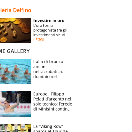
STORIE
lleria Delfino
SPECIALI
Investire in oro
L’oro torna
ESPERTI
protagonista tra gli
investimenti sicuri
LEGGI
CONTATTI
ME GALLERY
Italia di bronzo
anche
nell’acrobatica:
dominio nel
medagliere, ora
tocca a Ceccon, Curti
e compagni
Europei, Filippo
continuare
Pelati d’argento nel
solo tecnico: l’erede
di Minisini continua
a stupire, Los
Angeles è già nel
mirino
La “Viking Row”
sbarca al Tour de