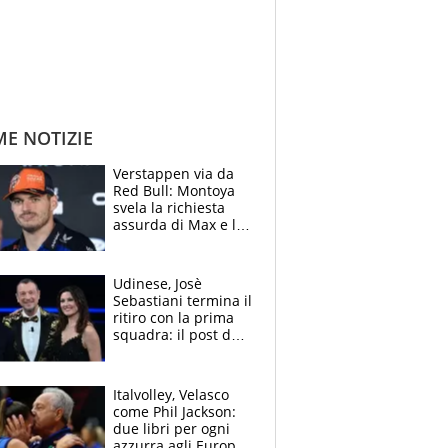
ME NOTIZIE
Verstappen via da
Red Bull: Montoya
svela la richiesta
assurda di Max e lo
avverte: “Sicuro
Mercedes e
McLaren siano
Udinese, Josè
meglio?”
Sebastiani termina il
ritiro con la prima
squadra: il post del
figlio di Amadeus e
Sanremo sullo
sfondo
Italvolley, Velasco
come Phil Jackson:
due libri per ogni
azzurra agli Europei.