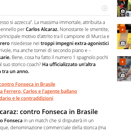
 il glossario del calcio in una nicchia di esperti, lui ne
a svista arbitrale né gli umori social del mondo delle
esso si azzecca”. La massima immortale, attribuita a
 pennello per
Carlos Alcaraz.
Nonostante le smentite,
principale motivo d’attrito tra il campione di Murcia e
rrero
risiedesse nei
troppi impegni extra-agonistici
rivole, ma anche tornei di secondo piano e –
arie.
Bene, cosa ha fatto il numero 1 spagnolo pochi
al suo storico coach?
Ha ufficializzato un’altra
a tra un anno.
contro Fonseca in Brasile
 Ferrero, Carlos e l'agente ballano
dario e le contraddizioni
caraz: contro Fonseca in Brasile
oao Fonseca
in un match che si disputerà in un
 Parque, denominazione commerciale della storica (ma