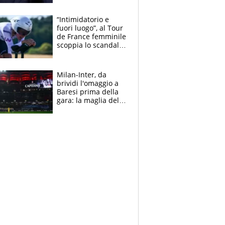
Mondiale a 64
squadre, l’ira di Figo
“Intimidatorio e
fuori luogo”, al Tour
de France femminile
scoppia lo scandalo:
un uomo controlla i
reggiseni delle
atlete
Milan-Inter, da
brividi l'omaggio a
Baresi prima della
gara: la maglia del
capitano a
centrocampo