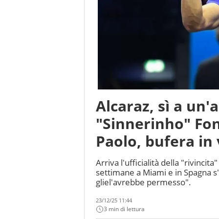
Alcaraz, sì a un'a
"Sinnerinho" Fon
Paolo, bufera in 
Arriva l'ufficialità della "rivincit
settimane a Miami e in Spagna s'
gliel'avrebbe permesso".
23/12/25 11:44
3 min di lettura