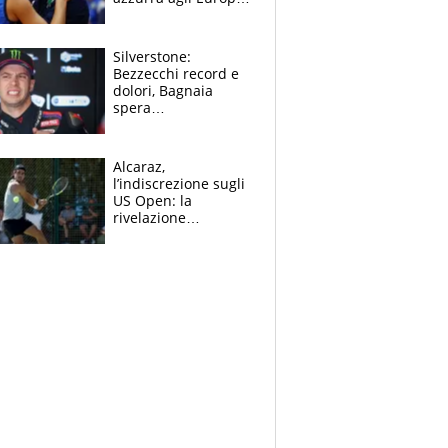
Quello per Sylla è
“geniale”
Silverstone:
Bezzecchi record e
dolori, Bagnaia
spera
nell'antidolorifico,
Marquez si tira fuori
e vota Aprilia
Alcaraz,
l’indiscrezione sugli
US Open: la
rivelazione
dell’amico
giornalista e il piano
B. Rune verso la
rinuncia