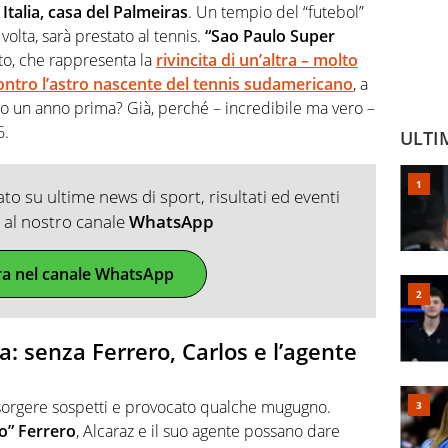
 Italia, casa del Palmeiras
. Un tempio del “futebol”
volta, sarà prestato al tennis.
“Sao Paulo Super
nto, che rappresenta la
rivincita di un’altra – molto
contro l’astro nascente del tennis sudamericano
, a
to un anno prima? Già, perché – incredibile ma vero –
6.
ULTI
o su ultime news di sport, risultati ed eventi
ti al nostro canale
WhatsApp
ra nel canale WhatsApp
 senza Ferrero, Carlos e l’agente
 sorgere sospetti e provocato qualche mugugno.
lo” Ferrero
, Alcaraz e il suo agente possano dare