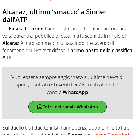
Alcaraz, ultimo ‘smacco’ a Sinner
dall’ATP
Le
Finals di Torino
hanno visto Jannik trionfare ancora una
volta davanti al pubblico di casa, ma la sconfitta in finale di
Alcaraz
è tutto sommato risultata indolore, avendo il
fenomeno di El Palmar difeso il
primo posto nella classifica
ATP
.
Vuoi essere sempre aggiornato su ultime news di
sport, risultati ed eventi live? Iscriviti al nostro
canale
WhatsApp
Entra nel canale WhatsApp
Sul duello tra i due tennisti hanno senza dubbio influito i tre
mesi di squalifica rimediati da
Sinner
per il
caso Clostebol
,