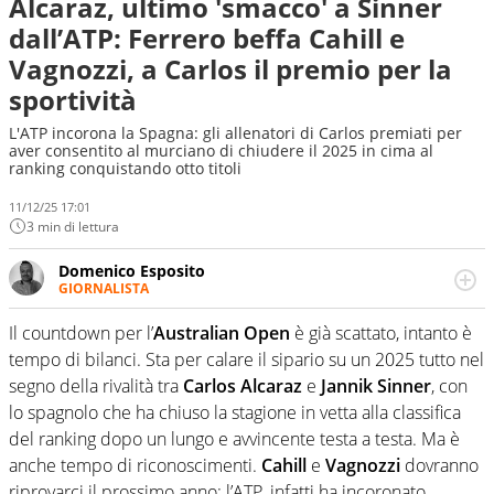
Alcaraz, ultimo 'smacco' a Sinner
dall’ATP: Ferrero beffa Cahill e
Vagnozzi, a Carlos il premio per la
sportività
L'ATP incorona la Spagna: gli allenatori di Carlos premiati per
aver consentito al murciano di chiudere il 2025 in cima al
ranking conquistando otto titoli
11/12/25 17:01
3 min di lettura
Domenico Esposito
GIORNALISTA
Da vent’anni in campo e sul campo per vivere ogni evento
in tutte le sue sfaccettature. Passione smisurata per il
Il countdown per l’
Australian Open
è già scattato, intanto è
calcio e per la sfera di cuoio. Il pallone è una cosa
tempo di bilanci. Sta per calare il sipario su un 2025 tutto nel
serissima, guai a dirgli di no
segno della rivalità tra
Carlos Alcaraz
e
Jannik Sinner
, con
lo spagnolo che ha chiuso la stagione in vetta alla classifica
del ranking dopo un lungo e avvincente testa a testa. Ma è
anche tempo di riconoscimenti.
Cahill
e
Vagnozzi
dovranno
riprovarci il prossimo anno: l’ATP, infatti ha incoronato