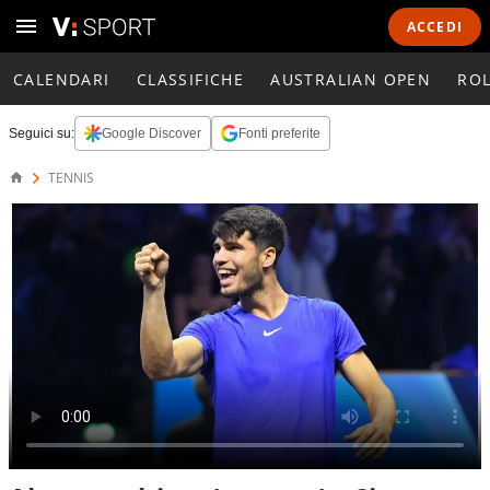
ACCEDI
CALENDARI
CLASSIFICHE
AUSTRALIAN OPEN
RO
Seguici su:
Google Discover
Fonti preferite
TENNIS