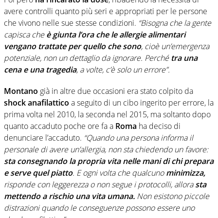
avere controlli quanto più seri e appropriati per le persone
che vivono nelle sue stesse condizioni.
“Bisogna che la gente
capisca che
è giunta l’ora che le allergie alimentari
vengano trattate per quello che sono
, cioè un’emergenza
potenziale, non un dettaglio da ignorare. Perché
tra una
cena e una tragedia
, a volte, c’è solo un errore”.
Montano
già in altre due occasioni era stato colpito da
shock anafilattico
a seguito di un cibo ingerito per errore, la
prima volta nel 2010, la seconda nel 2015, ma soltanto dopo
quanto accaduto poche ore fa a
Roma
ha deciso di
denunciare l’accaduto.
“Quando una persona informa il
personale di avere un’allergia, non sta chiedendo un favore:
sta consegnando la propria vita nelle mani di chi prepara
e serve quel piatto
. E ogni volta che qualcuno
minimizza,
risponde con leggerezza o non segue i protocolli, allora
sta
mettendo a rischio una vita umana.
Non esistono piccole
distrazioni quando le conseguenze possono essere uno