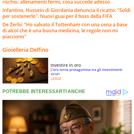
rischio: allenamenti fermi, cosa succede adesso
Infantino, Hussein di Giordania denuncia il ricatto: "Soldi
per sostenerlo". Nuovi guai per il boss della FIFA
De Zerbi: "Ho salvato il Tottenham con una cena a base
di alcol che è una buona medicina, le regole non mi
piacciono"
Gioielleria Delfino
Investire in oro
L’oro torna protagonista tra gli investimenti
sicuri
LEGGI