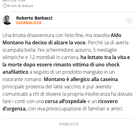
04/07/26 13:04
4 min di lettura
Roberto Barbacci
GIORNALISTA
Giornalista (pubblicista) sportivo a tutto campo, è il
tuttologo di Virgilio Sport. Provate a chiedergli di boxe, di
Una brutta disavventura con lieto fine, ma stavolta
Aldo
scherma, di volley o di curling: ve ne farà innamorare
Montano ha deciso di alzare la voce.
Perché sa di averla
scampata bella: l’ex schermidore azzurro, 5 medaglie
olimpiche e 12 mondiali in carriera,
ha lottato tra la vita e
la morte dopo essere rimasto vittima di uno shock
anafilattico
a seguito di un prodotto mangiato in un
ristorante romano.
Montano è allergico alla caseina
,
principale proteina del latte vaccino, e pur avendo
comunicato a chi di dovere la propria intolleranza ha dovuto
fare i conti con una
corsa all’ospedale
e un
ricovero
d’urgenza,
con viva preoccupazione di familiari e amici.