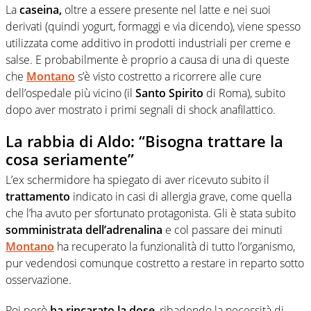
La
caseina,
oltre a essere presente nel latte e nei suoi
derivati (quindi yogurt, formaggi e via dicendo), viene spesso
utilizzata come additivo in prodotti industriali per creme e
salse. E probabilmente è proprio a causa di una di queste
che
Montano
s’è visto costretto a ricorrere alle cure
dell’ospedale più vicino (il
Santo Spirito
di Roma), subito
dopo aver mostrato i primi segnali di shock anafilattico.
La rabbia di Aldo: “Bisogna trattare la
cosa seriamente”
L’ex schermidore ha spiegato di aver ricevuto subito il
trattamento
indicato in casi di allergia grave, come quella
che l’ha avuto per sfortunato protagonista. Gli è stata subito
somministrata dell’adrenalina
e col passare dei minuti
Montano
ha recuperato la funzionalità di tutto l’organismo,
pur vedendosi comunque costretto a restare in reparto sotto
osservazione.
Poi però
ha rincarato la dose
, ribadendo la necessità di