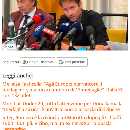
Ansa
Seguici su:
Google Discover
Fonti preferite
Leggi anche:
Mei alza l'asticella: "Agli Europei per vincere il
medagliere, ma mi accontento di 15 medaglie". Italia XL
con 132 atleti
Mondiali Under 20, tutta l’attenzione per Doualla ma la
“medaglia sicura” è un’altra: Succo a caccia di rivincite
Inter, Romero è la rivincita di Marotta dopo gli schiaffi
subiti: Cuti più vicino, ma un ex nerazzurro boccia
l’argentino