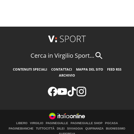
Cerca in Virgilio Sport...
CONTENUTI SPECIALI
CONTATTACI
MAPPA DEL SITO
FEED RSS
ARCHIVIO
LIBERO
VIRGILIO
PAGINEGIALLE
PAGINEGIALLE SHOP
PGCASA
PAGINEBIANCHE
TUTTOCITTÀ
DILEI
SIVIAGGIA
QUIFINANZA
BUONISSIMO
SUPEREVA