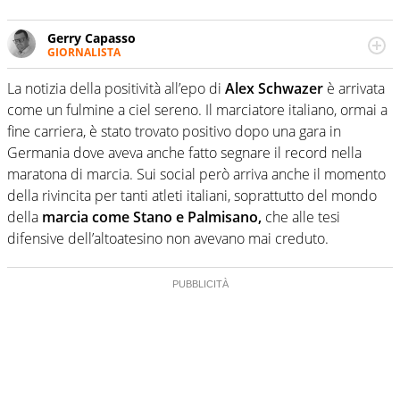
Gerry Capasso
GIORNALISTA
Per lui gli sport americani non hanno segreti: basket,
football, baseball e la capacità innata di trovare la notizia
La notizia della positività all’epo di
Alex Schwazer
è arrivata
dove altri non vedono granché
come un fulmine a ciel sereno. Il marciatore italiano, ormai a
fine carriera, è stato trovato positivo dopo una gara in
Germania dove aveva anche fatto segnare il record nella
maratona di marcia. Sui social però arriva anche il momento
della rivincita per tanti atleti italiani, soprattutto del mondo
della
marcia come Stano e Palmisano,
che alle tesi
difensive dell’altoatesino non avevano mai creduto.