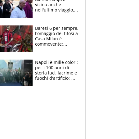
vicina anche
nell'ultimo viaggio,
la moglie Maura, i
figli e i suoi cari
circondati
Baresi 6 per sempre,
dall'affetto dei tifosi
l'omaggio dei tifosi a
Casa Milan è
commovente:
maglie, bandiere,
sciarpe, lacrime e
bigliettini
Napoli è mille colori:
per i 100 anni di
storia luci, lacrime e
fuochi d'artificio: De
Laurentiis salta al
coro anti-Juve