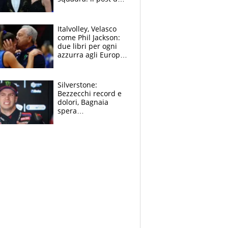
figlio di Amadeus e
Sanremo sullo
sfondo
Italvolley, Velasco
come Phil Jackson:
due libri per ogni
azzurra agli Europei.
Quello per Sylla è
“geniale”
Silverstone:
Bezzecchi record e
dolori, Bagnaia
spera
nell'antidolorifico,
Marquez si tira fuori
e vota Aprilia