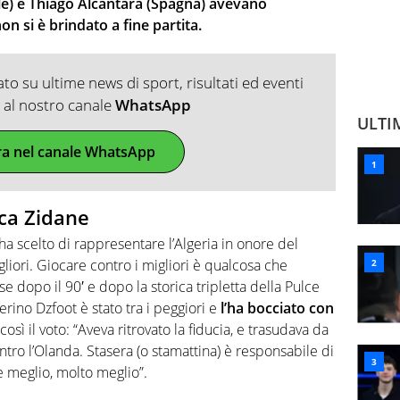
ile) e Thiago Alcantara (Spagna) avevano
 si è brindato a fine partita.
o su ultime news di sport, risultati ed eventi
ti al nostro canale
WhatsApp
ULTI
ra nel canale WhatsApp
uca Zidane
e ha scelto di rappresentare l’Algeria in onore del
gliori. Giocare contro i migliori è qualcosa che
 dopo il 90′ e dopo la storica tripletta della Pulce
erino Dzfoot è stato tra i peggiori e
l’ha bocciato con
sì il voto: “Aveva ritrovato la fiducia, e trasudava da
ontro l’Olanda. Stasera (o stamattina) è responsabile di
re meglio, molto meglio”.