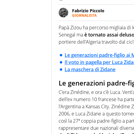
Fabrizio Piccolo
GIORNALISTA
Nella sua carriera ha seguito 
agenzie e testate. Esperienza
Papà Zizou ha percorso migliaia di k
prevalentemente di calcio
Senegal ma
è tornato assai delus
portiere dell’Algeria travolto dal ci
Le generazioni padre-figlio ai 
Il voto in pagella per Luca Zid
La maschera di Zidane
Le generazioni padre-fig
C’era Zinédine, e ora c’è Luca. Vent’
dell’ex numero 10 francese ha parte
l’Argentina a Kansas City. Zinédine 
2006, e Luca Zidane a questo torne
così la 27ª coppia padre-figlio a pa
rappresentare due nazionali diverse (