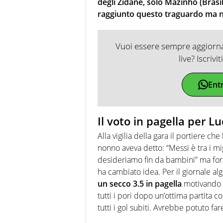
degli Zidane, solo Mazinho (Bras
raggiunto questo traguardo ma non
Vuoi essere sempre aggiornat
live? Iscrivi
Ent
Il voto in pagella per L
Alla vigilia della gara il portiere ch
nonno aveva detto: “Messi è tra i mi
desideriamo fin da bambini” ma forse
ha cambiato idea. Per il giornale alg
un secco 3.5 in pagella
motivando co
tutti i pori dopo un’ottima partita c
tutti i gol subiti. Avrebbe potuto fa