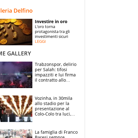
STORIE
lleria Delfino
SPECIALI
Investire in oro
L’oro torna
ESPERTI
protagonista tra gli
investimenti sicuri
LEGGI
CONTATTI
ME GALLERY
Trabzonspor, delirio
per Salah: tifosi
impazziti e lui firma
il contratto allo
stadio
Vozinha, in 30mila
allo stadio per la
presentazione al
Colo-Colo tra luci,
spettacolo, elicotteri
e paracadutisti
La famiglia di Franco
Baresi sempre