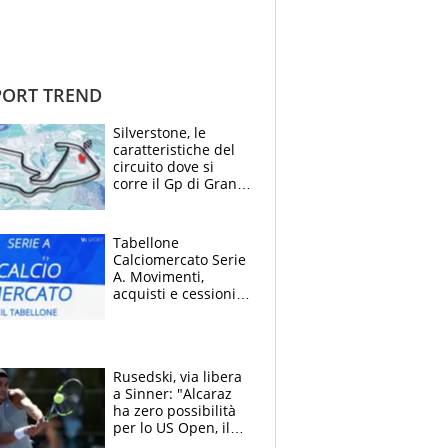
ORT TREND
Silverstone, le
caratteristiche del
circuito dove si
corre il Gp di Gran
Bretagna del
Motomondiale
Tabellone
Calciomercato Serie
A. Movimenti,
acquisti e cessioni:
estate 2026-27
Rusedski, via libera
a Sinner: "Alcaraz
ha zero possibilità
per lo US Open, il
2026 forse è gà