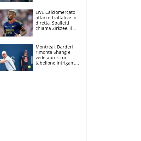
finito per lui"
LIVE Calciomercato
affari e trattative in
diretta, Spalletti
chiama Zirkzee, il
Milan valuta il
ritorno di Brahim
Diaz
Montreal, Darderi
rimonta Shang e
vede aprirsi un
tabellone intrigante:
"Penso solo a
Borges, ma sono
felice del mio livello"