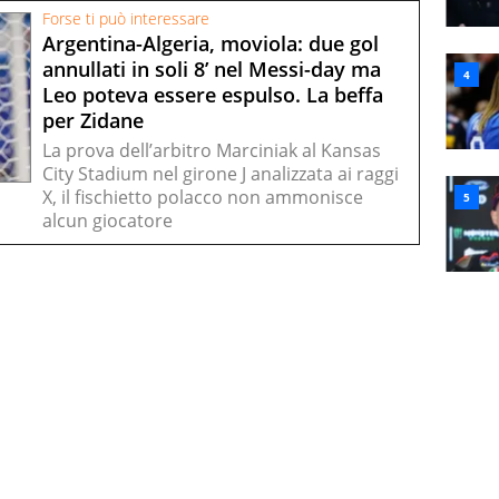
Forse ti può interessare
Argentina-Algeria, moviola: due gol
annullati in soli 8’ nel Messi-day ma
Leo poteva essere espulso. La beffa
per Zidane
La prova dell’arbitro Marciniak al Kansas
City Stadium nel girone J analizzata ai raggi
X, il fischietto polacco non ammonisce
alcun giocatore