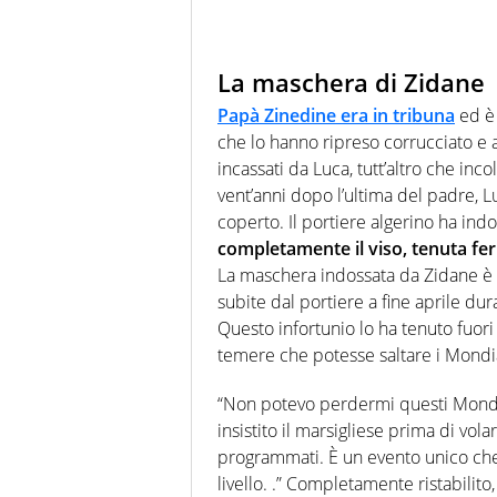
La maschera di Zidane
Papà Zinedine era in tribuna
ed è 
che lo hanno ripreso corrucciato e as
incassati da Luca, tutt’altro che inc
vent’anni dopo l’ultima del padre, Lu
coperto. Il portiere algerino ha ind
completamente il viso, tenuta ferm
La maschera indossata da Zidane è il
subite dal portiere a fine aprile du
Questo infortunio lo ha tenuto fuori 
temere che potesse saltare i Mondial
“Non potevo perdermi questi Mondia
insistito il marsigliese prima di vola
programmati. È un evento unico ch
livello. .” Completamente ristabilit