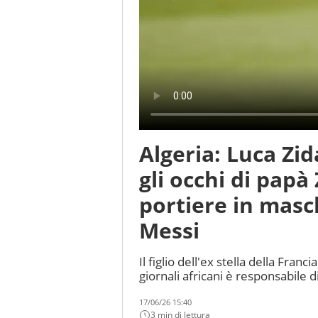
Algeria: Luca Zid
gli occhi di papà
portiere in masc
Messi
Il figlio dell'ex stella della Fran
giornali africani è responsabile di 
17/06/26 15:40
3 min di lettura