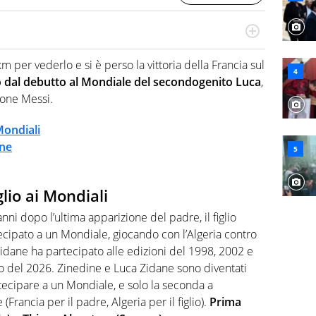
numerose manifestazioni sportive e collaborato con
, competenza, conoscenza e memoria storica. Si occupa
m per vederlo e si è perso la vittoria della Francia sul
o dal debutto al Mondiale del secondogenito Luca
,
clone Messi.
Mondiali
ane
lio ai Mondiali
anni dopo l’ultima apparizione del padre, il figlio
cipato a un Mondiale, giocando con l’Algeria contro
Zidane ha partecipato alle edizioni del 1998, 2002 e
o del 2026. Zinedine e Luca Zidane sono diventati
rtecipare a un Mondiale, e solo la seconda a
Francia per il padre, Algeria per il figlio).
Prima