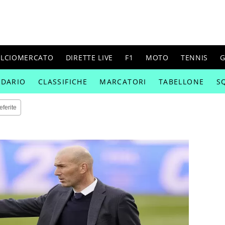
ALCIOMERCATO
DIRETTE LIVE
F1
MOTO
TENNIS
G
NDARIO
CLASSIFICHE
MARCATORI
TABELLONE
S
eferite