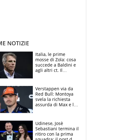
ME NOTIZIE
Italia, le prime
mosse di Zola: cosa
succede a Baldini e
agli altri ct. Il
Borussia tenta un
altro sgarbo agli
azzurri
Verstappen via da
Red Bull: Montoya
svela la richiesta
assurda di Max e lo
avverte: “Sicuro
Mercedes e
McLaren siano
Udinese, Josè
meglio?”
Sebastiani termina il
ritiro con la prima
squadra: il post del