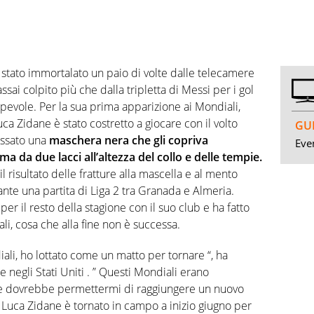
stato immortalato un paio di volte dalle telecamere
sai colpito più che dalla tripletta di Messi per i gol
olpevole. Per la sua prima apparizione ai Mondiali,
ca Zidane è stato costretto a giocare con il volto
GUI
ossato una
maschera nera che gli copriva
Even
a da due lacci all’altezza del collo e delle tempie.
 risultato delle fratture alla mascella e al mento
rante una partita di Liga 2 tra Granada e Almeria.
per il resto della stagione con il suo club e ha fatto
i, cosa che alla fine non è successa.
li, ho lottato come un matto per tornare “, ha
re negli Stati Uniti . ” Questi Mondiali erano
e dovrebbe permettermi di raggiungere un nuovo
o, Luca Zidane è tornato in campo a inizio giugno per