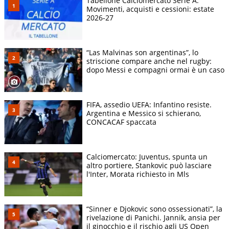
Tabellone Calciomercato Serie A.
Movimenti, acquisti e cessioni: estate
2026-27
“Las Malvinas son argentinas”, lo
striscione compare anche nel rugby:
dopo Messi e compagni ormai è un caso
FIFA, assedio UEFA: Infantino resiste.
Argentina e Messico si schierano,
CONCACAF spaccata
Calciomercato: Juventus, spunta un
altro portiere, Stankovic può lasciare
l'Inter, Morata richiesto in Mls
“Sinner e Djokovic sono ossessionati”, la
rivelazione di Panichi. Jannik, ansia per
il ginocchio e il rischio agli US Open