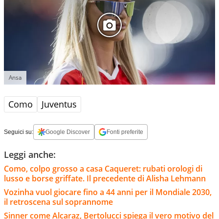
Ansa
Como
Juventus
Seguici su:
Google Discover
Fonti preferite
Leggi anche:
Como, colpo grosso a casa Caqueret: rubati orologi di
lusso e borse griffate. Il precedente di Alisha Lehmann
Vozinha vuol giocare fino a 44 anni per il Mondiale 2030,
il retroscena sul soprannome
Sinner come Alcaraz, Bertolucci spiega il vero motivo del