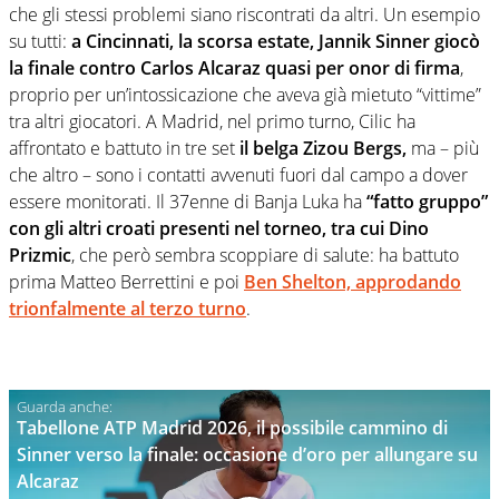
che gli stessi problemi siano riscontrati da altri. Un esempio
su tutti:
a Cincinnati, la scorsa estate, Jannik Sinner giocò
la finale contro Carlos Alcaraz quasi per onor di firma
,
proprio per un’intossicazione che aveva già mietuto “vittime”
tra altri giocatori. A Madrid, nel primo turno, Cilic ha
affrontato e battuto in tre set
il belga Zizou Bergs,
ma – più
che altro – sono i contatti avvenuti fuori dal campo a dover
essere monitorati. Il 37enne di Banja Luka ha
“fatto gruppo”
con gli altri croati presenti nel torneo, tra cui Dino
Prizmic
, che però sembra scoppiare di salute: ha battuto
prima Matteo Berrettini e poi
Ben Shelton, approdando
trionfalmente al terzo turno
.
Tabellone ATP Madrid 2026, il possibile cammino di
Sinner verso la finale: occasione d’oro per allungare su
Alcaraz