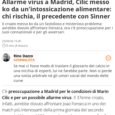
Allarme virus a Madrid, Cilic messo
ko da un'intossicazione alimentare:
chi rischia, il precedente con Sinner
Il croato messo ko da un fastidioso e misterioso problema:
avrebbe dovuto affrontare Fonseca, ora c'è preoccupazione per i
suoi connazionali e per gli avversari.
25/04/26 15:45
3 min di lettura
Rino Dazzo
GIORNALISTA
Se mai ci fosse modo di traslare il glossario del calcio in
una nicchia di esperti, lui ne farebbe parte. Non si perde
una svista arbitrale né gli umori social del mondo delle
curve
C’è
preoccupazione a Madrid per le condizioni di Marin
Cilic e per un possibile allarme virus
. Il 37enne croato,
infatti, avrebbe dovuto affrontare Joao Fonseca in uno dei
match più interessanti della prima giornata del secondo