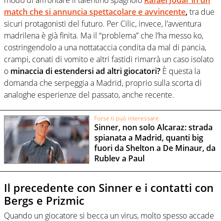
modo di affrontare il talentino spagnolo
Rafael Jodar in un
match che si annuncia spettacolare e avvincente
,
tra due
sicuri protagonisti del futuro. Per Cilic, invece, l’avventura
madrilena è già finita. Ma il “problema” che l’ha messo ko,
costringendolo a una nottataccia condita da mal di pancia,
crampi, conati di vomito e altri fastidi rimarrà un caso isolato
o
minaccia di estendersi ad altri giocatori?
È questa la
domanda che serpeggia a Madrid, proprio sulla scorta di
analoghe esperienze del passato, anche recente.
Forse ti può interessare
Sinner, non solo Alcaraz: strada
spianata a Madrid, quanti big
fuori da Shelton a De Minaur, da
Rublev a Paul
Il precedente con Sinner e i contatti con
Bergs e Prizmic
Quando un giocatore si becca un virus, molto spesso accade