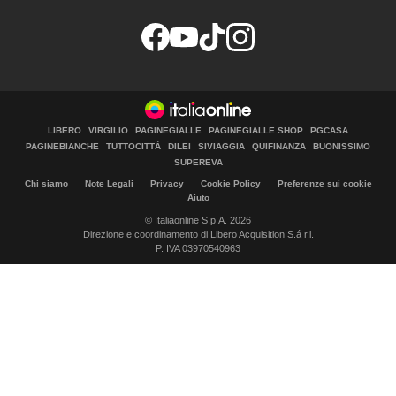
LIBERO
VIRGILIO
PAGINEGIALLE
PAGINEGIALLE SHOP
PGCASA
PAGINEBIANCHE
TUTTOCITTÀ
DILEI
SIVIAGGIA
QUIFINANZA
BUONISSIMO
SUPEREVA
Chi siamo
Note Legali
Privacy
Cookie Policy
Preferenze sui cookie
Aiuto
© Italiaonline S.p.A. 2026
Direzione e coordinamento di Libero Acquisition S.á r.l.
P. IVA 03970540963