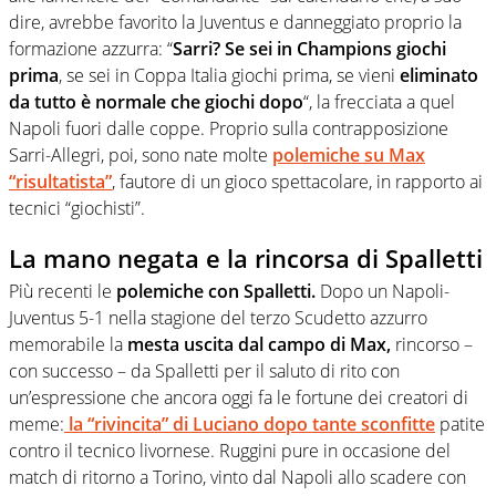
dire, avrebbe favorito la Juventus e danneggiato proprio la
formazione azzurra: “
Sarri? Se sei in Champions giochi
prima
, se sei in Coppa Italia giochi prima, se vieni
eliminato
da tutto è normale che giochi dopo
“, la frecciata a quel
Napoli fuori dalle coppe. Proprio sulla contrapposizione
Sarri-Allegri, poi, sono nate molte
polemiche su Max
“risultatista”
, fautore di un gioco spettacolare, in rapporto ai
tecnici “giochisti”.
La mano negata e la rincorsa di Spalletti
Più recenti le
polemiche con Spalletti.
Dopo un Napoli-
Juventus 5-1 nella stagione del terzo Scudetto azzurro
memorabile la
mesta uscita dal campo di Max,
rincorso –
con successo – da Spalletti per il saluto di rito con
un’espressione che ancora oggi fa le fortune dei creatori di
meme:
la “rivincita” di Luciano dopo tante sconfitte
patite
contro il tecnico livornese. Ruggini pure in occasione del
match di ritorno a Torino, vinto dal Napoli allo scadere con