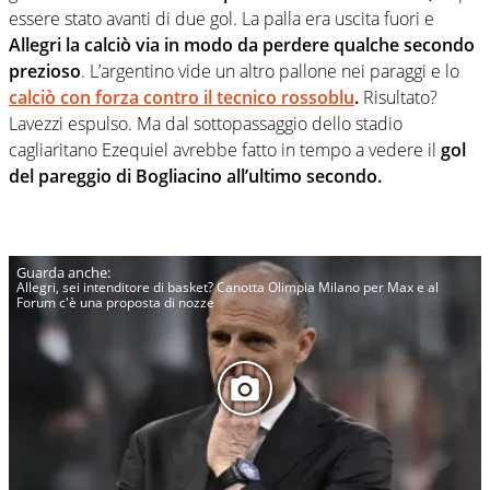
essere stato avanti di due gol. La palla era uscita fuori e
Allegri la calciò via in modo da perdere qualche secondo
prezioso
. L’argentino vide un altro pallone nei paraggi e lo
calciò con forza contro il tecnico rossoblu
.
Risultato?
Lavezzi espulso. Ma dal sottopassaggio dello stadio
cagliaritano Ezequiel avrebbe fatto in tempo a vedere il
gol
del pareggio di Bogliacino all’ultimo secondo.
Allegri, sei intenditore di basket? Canotta Olimpia Milano per Max e al
Forum c'è una proposta di nozze