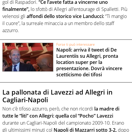
gol di Raspadori.
“Ce l’avete fatta a vincerne uno
finalmente”,
lo sfottò di Allegri all’entourage di Spalletti. Più
velenosi gli
affondi dello storico vice Landucci:
“Ti mangio
il cuore”, la surreale minaccia a un membro dello staff
azzurro.
Forse ti può interessare
Napoli: arriva il tweet di De
Laurentiis su Allegri, pronta
location super per la
presentazione. Dovrà vincere
scetticismo dei tifosi
La pallonata di Lavezzi ad Allegri in
Cagliari-Napoli
Non c’è tifoso azzurro, però, che non ricordi
la madre di
tutte le “liti” con Allegri: quella col “Pocho” Lavezzi
durante un Cagliari-Napoli del campionato 2009-10. Erano
gli ultimissimi minuti col
Napoli di Mazzarri sotto 3-2,
dopo