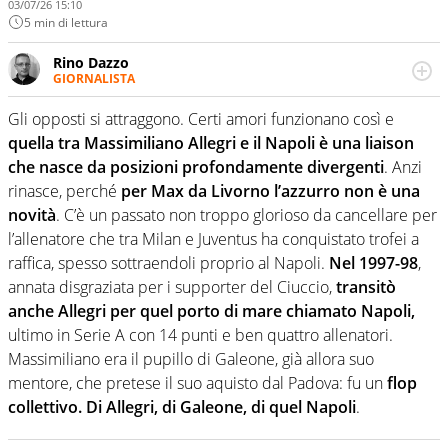
03/07/26 15:10
5 min di lettura
Rino Dazzo
GIORNALISTA
Se mai ci fosse modo di traslare il glossario del calcio in
una nicchia di esperti, lui ne farebbe parte. Non si perde
Gli opposti si attraggono. Certi amori funzionano così e
una svista arbitrale né gli umori social del mondo delle
quella tra Massimiliano Allegri e il Napoli è una liaison
curve
che nasce da posizioni profondamente divergenti
. Anzi
rinasce, perché
per Max da Livorno l’azzurro non è una
novità
. C’è un passato non troppo glorioso da cancellare per
l’allenatore che tra Milan e Juventus ha conquistato trofei a
raffica, spesso sottraendoli proprio al Napoli.
Nel 1997-98
,
annata disgraziata per i supporter del Ciuccio,
transitò
anche Allegri per quel porto di mare chiamato Napoli,
ultimo in Serie A con 14 punti e ben quattro allenatori.
Massimiliano era il pupillo di Galeone, già allora suo
mentore, che pretese il suo aquisto dal Padova: fu un
flop
collettivo. Di Allegri, di Galeone, di quel Napoli
.