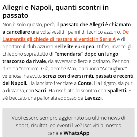
Allegri e Napoli, quanti scontri in
passato
Non è solo questo, però, il
passato che Allegri è chiamato
a cancellare
una volta vestiti i panni di tecnico azzurro.
De
Laurentiis gli chiede di restare ai vertici in Serie A
e di
riportare il club azzurro
nell’elite europea.
I tifosi, invece, gli
chiedono soprattutto di
“emendarsi” dopo un lungo
trascorso da rivale
, da avversario fiero e ostinato. Per non
dire da “nemico”. Già, perché Max, da buona “Acciughina”
velenosa, ha avuto
screzi con diversi miti, passati e recenti,
del Napoli.
Ha lanciato frecciate a
Conte.
Ha litigato, sia pur
a distanza, con
Sarri
. Ha rischiato lo scontro con
Spalletti.
E
s’è beccato una pallonata addosso da
Lavezzi.
Vuoi essere sempre aggiornato su ultime news di
sport, risultati ed eventi live? Iscriviti al nostro
canale
WhatsApp