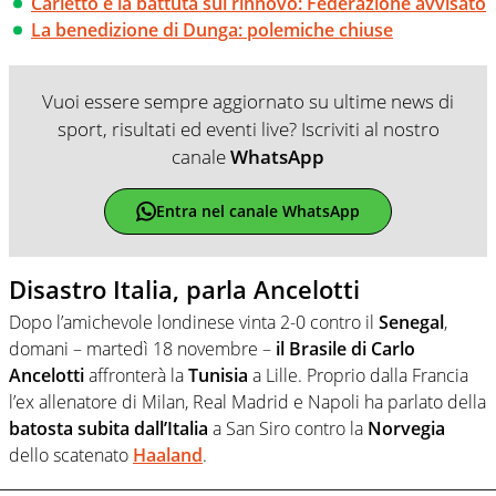
Carletto e la battuta sul rinnovo: Federazione avvisato
La benedizione di Dunga: polemiche chiuse
Vuoi essere sempre aggiornato su ultime news di
sport, risultati ed eventi live? Iscriviti al nostro
canale
WhatsApp
Entra nel canale WhatsApp
Disastro Italia, parla Ancelotti
Dopo l’amichevole londinese vinta 2-0 contro il
Senegal
,
domani – martedì 18 novembre –
il Brasile di Carlo
Ancelotti
affronterà la
Tunisia
a Lille. Proprio dalla Francia
l’ex allenatore di Milan, Real Madrid e Napoli ha parlato della
batosta subita dall’Italia
a San Siro contro la
Norvegia
dello scatenato
Haaland
.