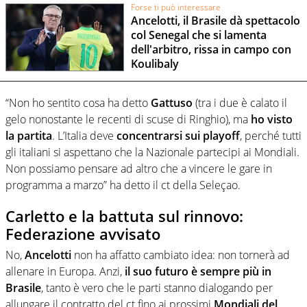
Forse ti può interessare
Ancelotti, il Brasile dà spettacolo
col Senegal che si lamenta
dell'arbitro, rissa in campo con
Koulibaly
“Non ho sentito cosa ha detto
Gattuso
(tra i due è calato il
gelo nonostante le recenti di scuse di Ringhio), ma
ho visto
la partita
. L’Italia deve
concentrarsi sui playoff
, perché tutti
gli italiani si aspettano che la Nazionale partecipi ai Mondiali.
Non possiamo pensare ad altro che a vincere le gare in
programma a marzo” ha detto il ct della Seleçao.
Carletto e la battuta sul rinnovo:
Federazione avvisato
No,
Ancelotti
non ha affatto cambiato idea: non tornerà ad
allenare in Europa. Anzi,
il suo futuro è sempre più in
Brasile
, tanto è vero che le parti stanno dialogando per
allungare il contratto del ct fino ai prossimi
Mondiali del