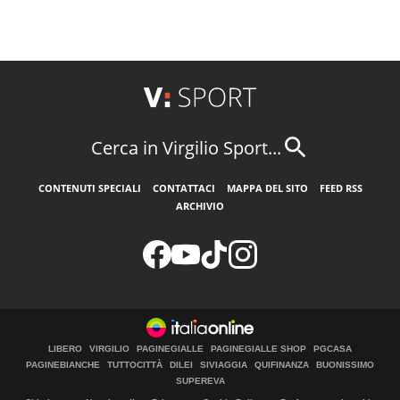
Cerca in Virgilio Sport...
CONTENUTI SPECIALI
CONTATTACI
MAPPA DEL SITO
FEED RSS
ARCHIVIO
LIBERO
VIRGILIO
PAGINEGIALLE
PAGINEGIALLE SHOP
PGCASA
PAGINEBIANCHE
TUTTOCITTÀ
DILEI
SIVIAGGIA
QUIFINANZA
BUONISSIMO
SUPEREVA