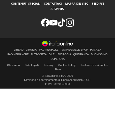
CONTENUTI SPECIALI
CONTATTACI
MAPPA DEL SITO
FEED RSS
ARCHIVIO
LIBERO
VIRGILIO
PAGINEGIALLE
PAGINEGIALLE SHOP
PGCASA
PAGINEBIANCHE
TUTTOCITTÀ
DILEI
SIVIAGGIA
QUIFINANZA
BUONISSIMO
SUPEREVA
Chi siamo
Note Legali
Privacy
Cookie Policy
Preferenze sui cookie
Aiuto
© Italiaonline S.p.A. 2026
Direzione e coordinamento di Libero Acquisition S.á r.l.
P. IVA 03970540963