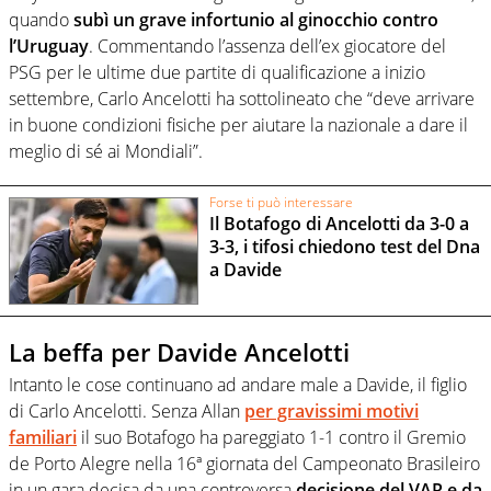
quando
subì un grave infortunio al ginocchio contro
l’Uruguay
. Commentando l’assenza dell’ex giocatore del
PSG per le ultime due partite di qualificazione a inizio
settembre, Carlo Ancelotti ha sottolineato che “deve arrivare
in buone condizioni fisiche per aiutare la nazionale a dare il
meglio di sé ai Mondiali”.
Forse ti può interessare
Il Botafogo di Ancelotti da 3-0 a
3-3, i tifosi chiedono test del Dna
a Davide
La beffa per Davide Ancelotti
Intanto le cose continuano ad andare male a Davide, il figlio
di Carlo Ancelotti. Senza Allan
per gravissimi motivi
familiari
il suo Botafogo ha pareggiato 1-1 contro il Gremio
de Porto Alegre nella 16ª giornata del Campeonato Brasileiro
in un gara decisa da una controversa
decisione del VAR e da