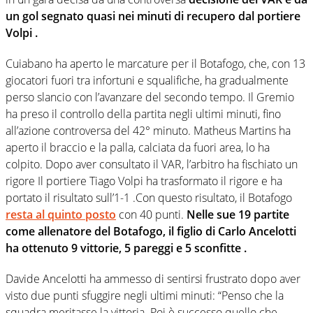
un gol segnato quasi nei minuti di recupero dal portiere
Volpi .
Cuiabano ha aperto le marcature per il Botafogo, che, con 13
giocatori fuori tra infortuni e squalifiche, ha gradualmente
perso slancio con l’avanzare del secondo tempo. Il Gremio
ha preso il controllo della partita negli ultimi minuti, fino
all’azione controversa del 42° minuto. Matheus Martins ha
aperto il braccio e la palla, calciata da fuori area, lo ha
colpito. Dopo aver consultato il VAR, l’arbitro ha fischiato un
rigore Il portiere Tiago Volpi ha trasformato il rigore e ha
portato il risultato sull’1-1 .Con questo risultato, il Botafogo
resta al quinto posto
con 40 punti.
Nelle sue 19 partite
come allenatore del Botafogo, il figlio di Carlo Ancelotti
ha ottenuto 9 vittorie, 5 pareggi e 5 sconfitte .
Davide Ancelotti ha ammesso di sentirsi frustrato dopo aver
visto due punti sfuggire negli ultimi minuti: “Penso che la
squadra meritasse la vittoria. Poi è successo quello che