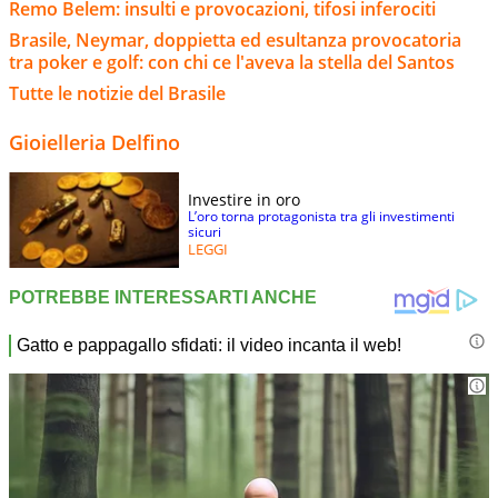
Remo Belem: insulti e provocazioni, tifosi inferociti
Brasile, Neymar, doppietta ed esultanza provocatoria
tra poker e golf: con chi ce l'aveva la stella del Santos
Tutte le notizie del Brasile
Gioielleria Delfino
Investire in oro
L’oro torna protagonista tra gli investimenti
sicuri
LEGGI