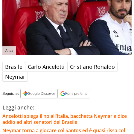
Ansa
Brasile
Carlo Ancelotti
Cristiano Ronaldo
Neymar
Seguici su:
Google Discover
Fonti preferite
Leggi anche:
Ancelotti spiega il no all'Italia, bacchetta Neymar e dice
addio ad altri senatori del Brasile
Neymar torna a giocare col Santos ed è quasi rissa col