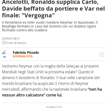
Ancelotti, Ronaldo supplica Carlo,
Davide beffato da portiere e Var nel
finale: "Vergogna"
Il Fenomeno ex Inter vuole rivedere Neymar in Nazionale, il
Botafogo fermato in casa dal Gremio con un dubbio rigore
fischiato contro allo scadere
25/09/25 08:57
3 min di lettura
Fabrizio Piccolo
GIORNALISTA
Nella sua carriera ha seguito numerose manifestazioni
sportive e collaborato con agenzie e testate. Esperienza,
Vedremo Neymar con la maglia della Seleçao ai prossimi
competenza, conoscenza e memoria storica. Si occupa
Mondiali negli Stati Uniti la prossima estate? Questo è
prevalentemente di calcio
almeno il desiderio di Ronaldo. Il due volte campione del
mondo brasiliano ha auspicato il ritorno di Neymar
mercoledì, affermando che la nazionale brasiliana
“non ha
nessun altro calciatore” come lui.