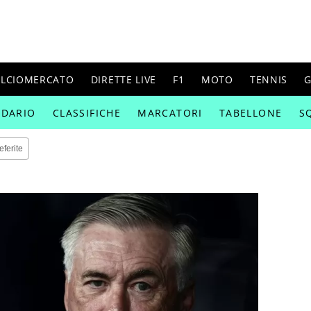
ALCIOMERCATO
DIRETTE LIVE
F1
MOTO
TENNIS
G
NDARIO
CLASSIFICHE
MARCATORI
TABELLONE
S
eferite