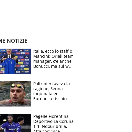
ME NOTIZIE
Italia, ecco lo staff di
Mancini: Oriali team
manager, c'è anche
Bonucci, ma sul web
infuria la polemica
Paltrinieri aveva la
ragione, Senna
inquinata ed
Europei a rischio:
allenamenti fermi,
cosa succede
adesso
Pagelle Fiorentina-
Deportivo La Coruña
1-1: Ndour brilla,
Atta convince.