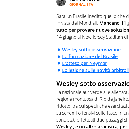
GIORNALISTA
Nella sua carriera ha seguito 
agenzie e testate. Esperienza
Sarà un Brasile inedito quello che
prevalentemente di calcio
in vista dei Mondiali.
Mancano 11 gi
tutto per provare nuove soluzion
14 giugno al New Jersey Stadium di
Wesley sotto osservazione
La formazione del Brasile
L'attesa per Neymar
La lezione sulle novità arbitrali
Wesley sotto osservazi
La nazionale auriverde si è allenata
regione montuosa di Rio de Janeiro.
ridotto, tra cui specifiche esercitazio
su schemi offensivi sulle fasce in un
sono stati effettuati due passaggi 
Wesley , e un altro a sinistra, p