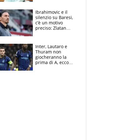
immacolata
Ibrahimovic e il
silenzio su Baresi,
c’è un motivo
preciso: Zlatan
segnato dalla
tragedia del fratello
e dalla morte di
Inter, Lautaro e
Raiola
Thuram non
giocheranno la
prima di A, ecco
perchè. Tutto sulle
spalle di Pio
Esposito ma la
garanzia è Stankovic