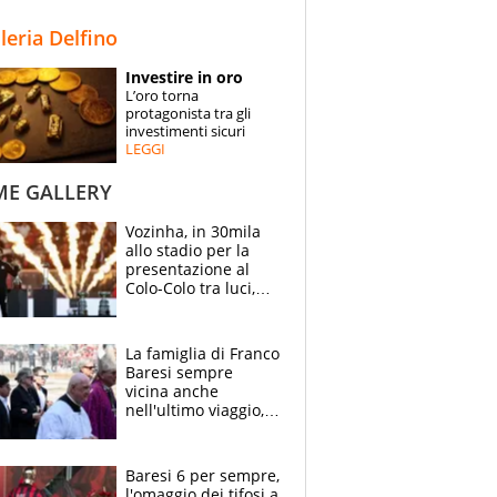
STORIE
lleria Delfino
SPECIALI
Investire in oro
L’oro torna
ESPERTI
protagonista tra gli
investimenti sicuri
LEGGI
CONTATTI
ME GALLERY
Vozinha, in 30mila
allo stadio per la
presentazione al
Colo-Colo tra luci,
spettacolo, elicotteri
e paracadutisti
La famiglia di Franco
Baresi sempre
vicina anche
nell'ultimo viaggio,
la moglie Maura, i
figli e i suoi cari
circondati
Baresi 6 per sempre,
dall'affetto dei tifosi
l'omaggio dei tifosi a