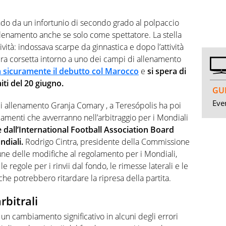
ndo da un infortunio di secondo grado al polpaccio
llenamento anche se solo come spettatore. La stella
ività: indossava scarpe da ginnastica e dopo l’attività
gera corsetta intorno a uno dei campi di allenamento
à sicuramente il debutto col Marocco
e
si spera di
ti del 20 giugno.
GUI
Even
 di allenamento Granja Comary , a Teresópolis ha poi
iamenti che avverranno nell’arbitraggio per i Mondiali
te dall’International Football Association Board
ndiali.
Rodrigo Cintra, presidente della Commissione
cune delle modifiche al regolamento per i Mondiali,
e regole per i rinvii dal fondo, le rimesse laterali e le
 che potrebbero ritardare la ripresa della partita.
rbitrali
à un cambiamento significativo in alcuni degli errori