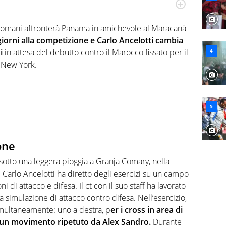
numerose manifestazioni sportive e collaborato con
, competenza, conoscenza e memoria storica. Si occupa
 domani affronterà Panama in amichevole al Maracanà
orni alla competizione e Carlo Ancelotti cambia
i
in attesa del debutto contro il Marocco fissato per il
 New York.
one
 sotto una leggera pioggia a Granja Comary, nella
 Carlo Ancelotti ha diretto degli esercizi su un campo
ni di attacco e difesa. Il ct con il suo staff ha lavorato
a simulazione di attacco contro difesa. Nell’esercizio,
simultaneamente: uno a destra, p
er i cross in area di
er un movimento ripetuto da Alex Sandro.
Durante