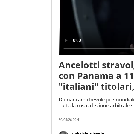
Ancelotti stravolg
con Panama a 11 
"italiani" titola
Domani amichevole premondiale p
Tutta la rosa a lezione arbitrale
30/05/26 09:41
Fabrizio Piccolo