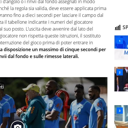
lci d’angolo o i rinvii dal fondo assegnati in modo
inché la regola sia valida, deve essere applicata prima
avranno fino a dieci secondi per lasciare il campo dal
za il tabellone indicante i numeri del giocatore
SP
al suo posto. L’uscita deve avvenire dal lato del
giocatore non rispetta queste istruzioni, il sostituto
terruzione del gioco prima di poter entrare in
o a disposizione un massimo di cinque secondi per
nvii dal fondo e sulle rimesse laterali.
ti