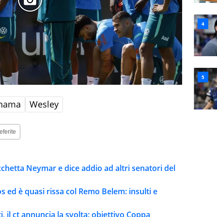
nama
Wesley
eferite
bacchetta Neymar e dice addio ad altri senatori del
 ed è quasi rissa col Remo Belem: insulti e
i, il ct annuncia la svolta: obiettivo Coppa