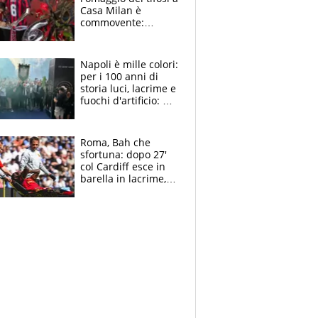
Casa Milan è
commovente:
maglie, bandiere,
sciarpe, lacrime e
bigliettini
Napoli è mille colori:
per i 100 anni di
storia luci, lacrime e
fuochi d'artificio: De
Laurentiis salta al
coro anti-Juve
Roma, Bah che
sfortuna: dopo 27'
col Cardiff esce in
barella in lacrime,
Dybala rigore da
schiaffi, i giallorossi
prendono 3 gol in
45'