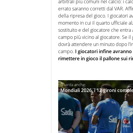
arbitrali più comuni nel calcio: i ca
errato saranno corretti dal VAR. Aff
della ripresa del gioco. I giocatori 
momento in cui il quarto ufficiale al
sostituito e del giocatore che entra 
campo più vicino al giocatore. Se il 
dovrà attendere un minuto dopo l’in
campo.
I giocatori infine avrann
rimettere in gioco il pallone sui ri
Mondiali 2026, i 12 gironi comple