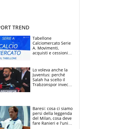
ORT TREND
Tabellone
Calciomercato Serie
A. Movimenti,
acquisti e cessioni:
estate 2026-27
Lo voleva anche la
Juventus: perché
Salah ha scelto il
Trabzonspor invece
di un top club
Baresi: cosa ci siamo
persi della leggenda
del Milan, cosa deve
fare Ranieri e l'unico
neo di una carriera