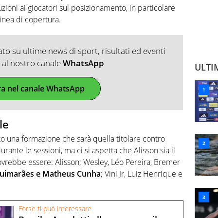
uzioni ai giocatori sul posizionamento, in particolare
linea di copertura.
o su ultime news di sport, risultati ed eventi
ti al nostro canale
WhatsApp
ULTI
ra nel canale WhatsApp
le
to una formazione che sarà quella titolare contro
urante le sessioni, ma ci si aspetta che Alisson sia il
ovrebbe essere: Alisson; Wesley, Léo Pereira, Bremer
Guimarães e Matheus Cunha
; Vini Jr, Luiz Henrique e
Forse ti può interessare