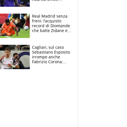
Pongracic rovina
tutto nel finale
Real Madrid senza
freni: l’acquisto
record di Diomande
che batte Zidane e
Ronaldo. Vinicius
rinnova: le cifre
Cagliari, sul caso
Sebastiano Esposito
irrompe anche
Fabrizio Corona:
“Ecco cosa è
successo, ho le
prove”