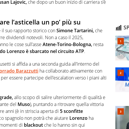
san Lajovic,
che dopo un buon inizio di carriera s’è
re l’asticella un po’ più su
SP
 il suo rapporto storico con
Simone Tartarini,
che
e dividendi notevoli. Non a caso il 2025,
no le cose sull’asse
Atene-Torino-Bologna,
resta
do Lorenzo è sbarcato nel circuito ATP
.
setti si affida a una seconda guida all’interno del
orrado Barazzutti
ha collaborato attivamente con
r essere partecipe dell’escalation verso i piani alti
grade,
allo scopo di salire ulteriormente di qualità e
cante del
Muso
), puntando a ritrovare quella vittoria
e anni (è in striscia aperta di
5 sconfitte
nico spagnolo non potrà che aiutare
Lorenzo
ha
i momenti di
blackout
che lo hanno sin qui