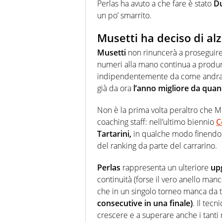
Perlas ha avuto a che fare è stato
Du
un po’ smarrito.
Musetti ha deciso di alza
Musetti
non rinuncerà a proseguire
numeri alla mano continua a produrr
indipendentemente da come andran
già da ora
l’anno migliore da quan
Non è la prima volta peraltro che Mu
coaching staff: nell’ultimo biennio
C
Tartarini,
in qualche modo finendo pe
del ranking da parte del carrarino.
Perlas
rappresenta un ulteriore
up
continuità (forse il vero anello man
che in un singolo torneo manca da tr
consecutive in una finale)
. Il tec
crescere e a superare anche i tant