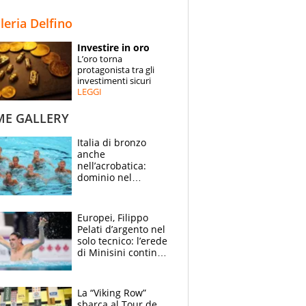
STORIE
lleria Delfino
SPECIALI
Investire in oro
L’oro torna
ESPERTI
protagonista tra gli
investimenti sicuri
LEGGI
CONTATTI
ME GALLERY
Italia di bronzo
anche
nell’acrobatica:
dominio nel
medagliere, ora
tocca a Ceccon, Curti
e compagni
Europei, Filippo
continuare
Pelati d’argento nel
solo tecnico: l’erede
di Minisini continua
a stupire, Los
Angeles è già nel
mirino
La “Viking Row”
sbarca al Tour de