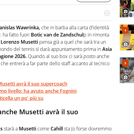
o a tutto campo, è il tuttologo di Virgilio Sport. Provate a
 di volley o di curling: ve ne farà innamorare
anislas Wawrinka,
che in barba alla carta d’identità
 ha fatto fuori
Botic van de Zandschul
p in rimonta
a
Lorenzo Musetti
pensa già a quel che sarà tra un
ondo del tennis si darà appuntamento prima in
Asia
agione 2026.
Quando al suo box ci sarà posto anche
e entrerà a far parte dello staff accanto al tecnico
Musetti avrà il suo supercoach
imo livello: ha avuto anche Fognini
ticella un po' più su
anche Musetti avrà il suo
as
starà a
Musetti
come
Cahill
sta (o forse dovremmo