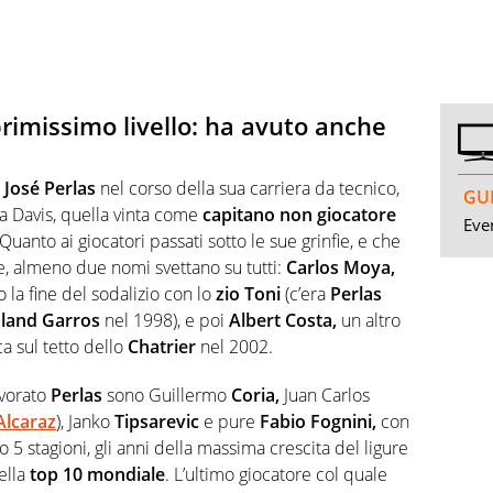
primissimo livello: ha avuto anche
o
José Perlas
nel corso della sua carriera da tecnico,
GUI
lla Davis, quella vinta come
capitano non giocatore
Even
 Quanto ai giocatori passati sotto le sue grinfie, e che
e, almeno due nomi svettano su tutti:
Carlos Moya,
la fine del sodalizio con lo
zio Toni
(c’era
Perlas
land Garros
nel 1998), e poi
Albert Costa,
un altro
a sul tetto dello
Chatrier
nel 2002.
avorato
Perlas
sono Guillermo
Coria,
Juan Carlos
Alcaraz
), Janko
Tipsarevic
e pure
Fabio Fognini,
con
o 5 stagioni, gli anni della massima crescita del ligure
ella
top 10 mondiale
. L’ultimo giocatore col quale