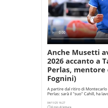
Anche Musetti av
2026 accanto a Ta
Perlas, mentore 
Fognini)
A partire dal ritiro di Montecarlo
Perlas: sarà il "suo" Cahill, ha la
04/11/25 16:27
4 min di lettura