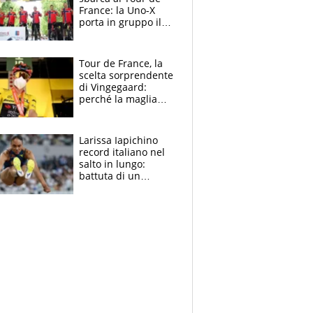
France: la Uno-X
porta in gruppo il
rito della Norvegia
di Haaland e
compagni
Tour de France, la
scelta sorprendente
di Vingegaard:
perché la maglia
gialla indossa la
mascherina, il
rischio da evitare
Larissa Iapichino
record italiano nel
salto in lungo:
battuta di un
centimetro mamma
Fiona May