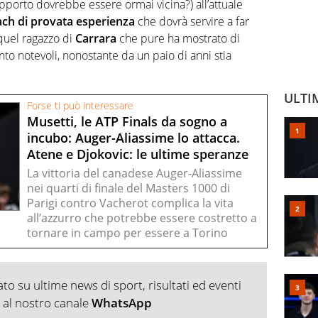
 rapporto dovrebbe essere ormai vicina?) all’attuale
ach
di provata esperienza
che dovrà servire a far
quel ragazzo di
Carrara
che pure ha mostrato di
to notevoli, nonostante da un paio di anni stia
ULTI
Forse ti può interessare
Musetti, le ATP Finals da sogno a
incubo: Auger-Aliassime lo attacca.
Atene e Djokovic: le ultime speranze
La vittoria del canadese Auger-Aliassime
nei quarti di finale del Masters 1000 di
Parigi contro Vacherot complica la vita
all’azzurro che potrebbe essere costretto a
tornare in campo per essere a Torino
o su ultime news di sport, risultati ed eventi
ti al nostro canale
WhatsApp