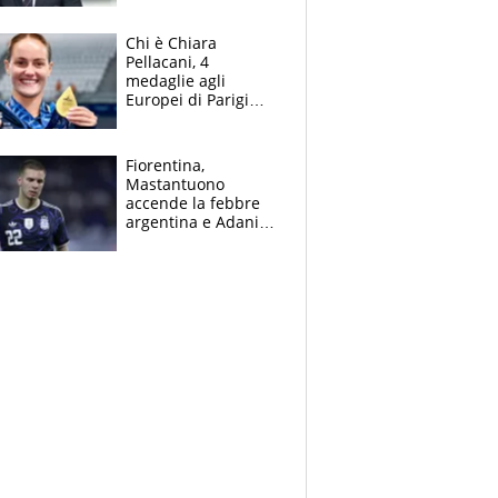
figlio Daniele
Chi è Chiara
Pellacani, 4
medaglie agli
Europei di Parigi
2026, papà
Giampaolo
giornalista, mamma
Fiorentina,
insegnante e il
Mastantuono
fratello calciatore
accende la febbre
argentina e Adani
impazzisce. Ma
Antognoni ‘rovina la
festa’ a Commisso