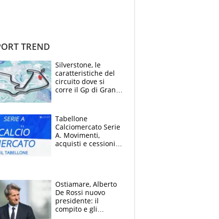
ORT TREND
Silverstone, le
caratteristiche del
circuito dove si
corre il Gp di Gran
Bretagna del
Motomondiale
Tabellone
Calciomercato Serie
A. Movimenti,
acquisti e cessioni:
estate 2026-27
Ostiamare, Alberto
De Rossi nuovo
presidente: il
compito e gli
obiettivi ricevuti dal