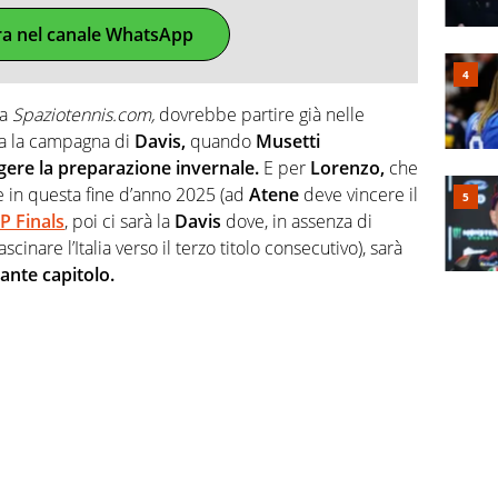
ra nel canale WhatsApp
da
Spaziotennis.com,
dovrebbe partire già nelle
a la campagna di
Davis,
quando
Musetti
ere la preparazione invernale.
E per
Lorenzo,
che
re in questa fine d’anno 2025 (ad
Atene
deve vincere il
P Finals
, poi ci sarà la
Davis
dove, in assenza di
cinare l’Italia verso il terzo titolo consecutivo), sarà
nte capitolo.