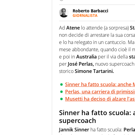
Roberto Barbacci
GIORNALISTA
Giornalista (pubblicista) sportiv
chiedergli di boxe, di scherma,
Ad
Atene
lo attende (a sorpresa)
St
non decide di arrestare la sua corsa:
e lo ha relegato in un cantuccio. M
mese abbondante, quando cioè il m
e poi in
Australia
per il via della
st
per
José Perlas,
nuovo supercoach ch
storico
Simone Tartarini.
Sinner ha fatto scuola: anche 
Perlas, una carriera di primiss
Musetti ha deciso di alzare l'as
Sinner ha fatto scuola: 
supercoach
Jannik Sinner
ha fatto scuola:
Perl