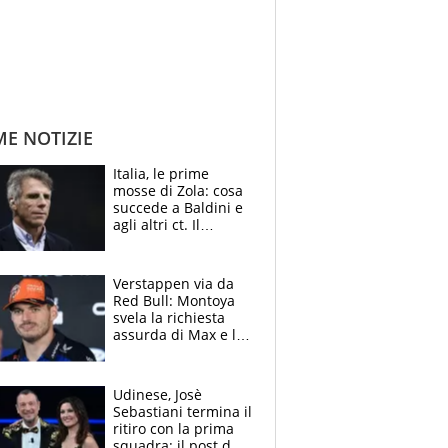
ME NOTIZIE
Italia, le prime
mosse di Zola: cosa
succede a Baldini e
agli altri ct. Il
Borussia tenta un
altro sgarbo agli
azzurri
Verstappen via da
Red Bull: Montoya
svela la richiesta
assurda di Max e lo
avverte: “Sicuro
Mercedes e
McLaren siano
Udinese, Josè
meglio?”
Sebastiani termina il
ritiro con la prima
squadra: il post del