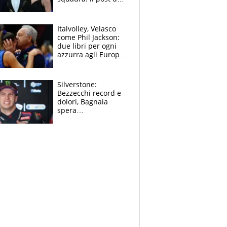
figlio di Amadeus e
Sanremo sullo
sfondo
Italvolley, Velasco
come Phil Jackson:
due libri per ogni
azzurra agli Europei.
Quello per Sylla è
“geniale”
Silverstone:
Bezzecchi record e
dolori, Bagnaia
spera
nell'antidolorifico,
Marquez si tira fuori
e vota Aprilia