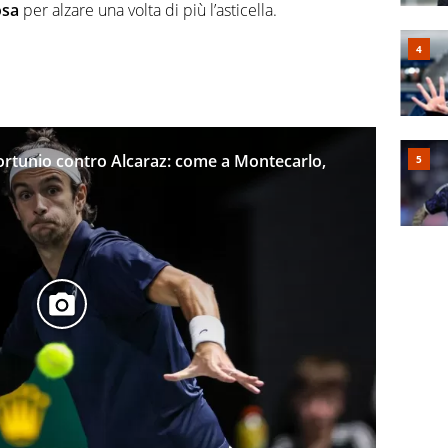
osa
per alzare una volta di più l’asticella.
fortunio contro Alcaraz: come a Montecarlo,