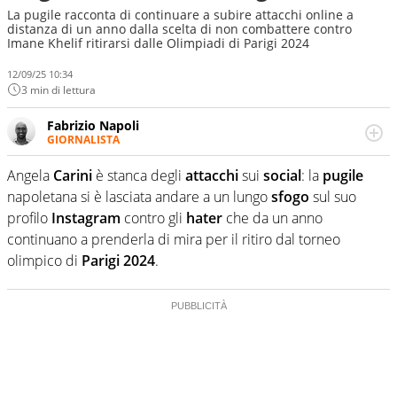
La pugile racconta di continuare a subire attacchi online a
distanza di un anno dalla scelta di non combattere contro
Imane Khelif ritirarsi dalle Olimpiadi di Parigi 2024
12/09/25 10:34
3 min di lettura
Fabrizio Napoli
GIORNALISTA
Giornalista professionista, per Virgilio Sport segue anche
il calcio ma è con la pallanuoto che esalta competenze e
Angela
Carini
è stanca degli
attacchi
sui
social
: la
pugile
passioni. Cura la comunicazione di HaBaWaBa, il più
napoletana si è lasciata andare a un lungo
sfogo
sul suo
grande festival di waterpolo per bambini al mondo
profilo
Instagram
contro gli
hater
che da un anno
continuano a prenderla di mira per il ritiro dal torneo
olimpico di
Parigi 2024
.