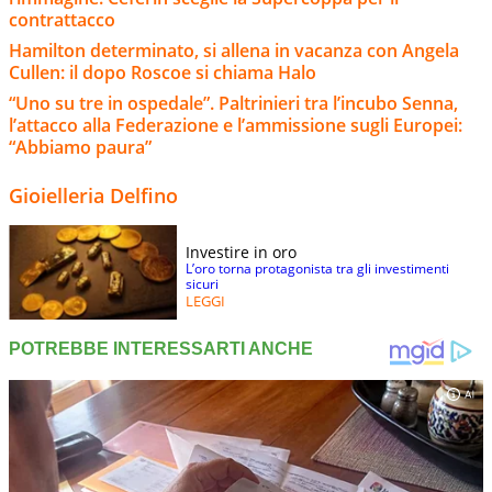
contrattacco
Hamilton determinato, si allena in vacanza con Angela
Cullen: il dopo Roscoe si chiama Halo
“Uno su tre in ospedale”. Paltrinieri tra l’incubo Senna,
l’attacco alla Federazione e l’ammissione sugli Europei:
“Abbiamo paura”
Gioielleria Delfino
Investire in oro
L’oro torna protagonista tra gli investimenti
sicuri
LEGGI