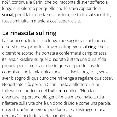
no?”, continua la Carini che poi racconta di aver sofferto a
lungo e in silenzio per quello che le stava capitando sui
social
, per il fatto che la sua carriera, costruita sul sacrificio,
fosse sminuita in maniera così superficiale.
La rinascita sul ring
La Carini conclude il suo lungo messaggio raccontando di
essersi difesa proprio attraverso l’impegno sul
ring
, che a
dicembre scorso l’ha portata a confermarsi campionessa
italiana. “ Risalire su quel quadrato è stata una dura sfida
proprio per dimostrare che in questo sport le cose le
conquisto con la mia unica forza – scrive la pugile – , senza
aver bisogno di qualcuno che mi venga a regalare qualcosa”.
Nonostante ciò, però, la Carini invita a riflettere i suoi
follower sul pericolo del
bullismo
online. “Non farò
diventare le persone più gentili ma almeno invito tutti a
riflettere sulla vita che è un dono di Dio e come una parola,
un gesto, un’imposizione può far male e distruggere una
persona”, conclude l’atleta napoletana.