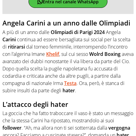
Entra nel canale WhatsApp
Angela Carini a un anno dalle Olimpiadi
A più di un anno dalle
Olimpiadi di Parigi 2024
Angela
Carini
continua ad essere bersagliata sui social per la scelta
di
ritirarsi
dal torneo femminile, interrompendo l’incontro
con l’algerina Imane
Khelif
, sul cui sesso
Wolrd
Boxing
aveva
avanzato dei dubbi nonostante il via libera da parte del Cio.
Dopo quella scelta la pugile napoletana fu accusata di
codardia e criticata anche da altre pugili, a partire dalla
compagna di nazionale Irma
Testa
. Ora, però, è stanca di
subire insulti da parte degli
hater
.
L’attacco degli hater
La goccia che ha fatto traboccare il vaso è stato un messaggio
che la stessa Carini ha ripostato, mostrandolo ai suoi
follower
. “Ah, ma allora non ti sei sotterrata dalla
vergogna
ancora? Facciamo a cuscinate stasera?”, domanda un
hater