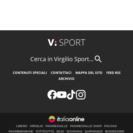
Cerca in Virgilio Sport...
CONTENUTI SPECIALI
CONTATTACI
MAPPA DEL SITO
FEED RSS
ARCHIVIO
LIBERO
VIRGILIO
PAGINEGIALLE
PAGINEGIALLE SHOP
PGCASA
PAGINEBIANCHE
TUTTOCITTÀ
DILEI
SIVIAGGIA
QUIFINANZA
BUONISSIMO