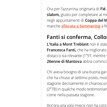
Ora per l’azzurrina, originaria di
Fié 
slalom,
giusto per completare al me
negli appuntamenti di
Coppa del 
manche
sfiorata a Semmering
a f
Fanti si conferma, Collo
L’Italia a Mont Treblant
non è stat
Francesca Fanti,
che ha migliorato 
distacco sia rilevante (1”97, mentre
26enne di Mantova
abbia comincia
Chi aveva bisogno di una buona ga
che ha chiuso al settimo posto, mos
stagione decisamente in chiaroscur
(2″78) in qualche modo testimoniano 
come nella passata stagione.
Ancora una vola invece non ha con