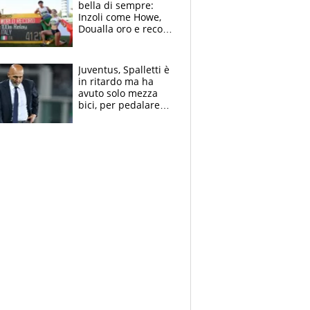
bella di sempre:
Inzoli come Howe,
Doualla oro e record
con la staffetta, Di
Fabio dominatrice
Juventus, Spalletti è
in ritardo ma ha
avuto solo mezza
bici, per pedalare
serve altro: i nodi
cruciali