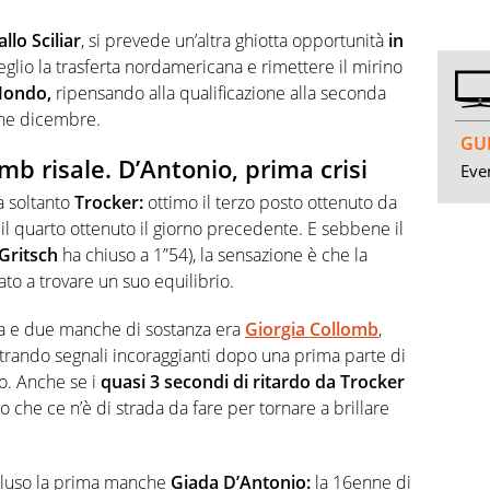
allo Sciliar
, si prevede un’altra ghiotta opportunità
in
glio la trasferta nordamericana e rimettere il mirino
Mondo,
ripensando alla qualificazione alla seconda
ine dicembre.
GUI
mb risale. D’Antonio, prima crisi
Even
a soltanto
Trocker:
ottimo il terzo posto ottenuto da
il quarto ottenuto il giorno precedente. E sebbene il
Gritsch
ha chiuso a 1”54), la sensazione è che la
to a trovare un suo equilibrio.
ra e due manche di sostanza era
Giorgia Collomb
,
trando segnali incoraggianti dopo una prima parte di
o. Anche se i
quasi 3 secondi di ritardo da Trocker
che ce n’è di strada da fare per tornare a brillare
cluso la prima manche
Giada D’Antonio:
la 16enne di