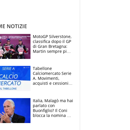
ME NOTIZIE
MotoGP Silverstone,
classifica dopo il GP
di Gran Bretagna:
Martin sempre più
leader, ma
Bezzecchi avanza
Tabellone
Calciomercato Serie
A. Movimenti,
acquisti e cessioni:
estate 2026-27
Italia, Malagò ma hai
parlato con
Buonfiglio? Il Coni
blocca la nomina di
Diana Bianchedi