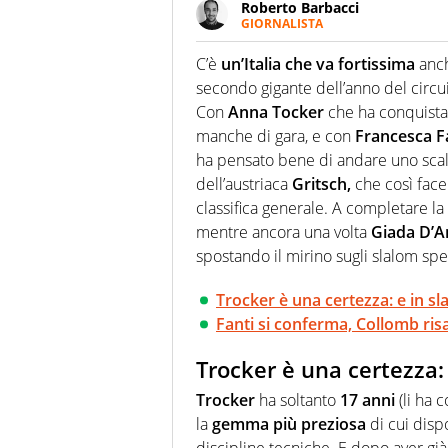
Roberto Barbacci
GIORNALISTA
Giornalista (pubblicista) sportiv
chiedergli di boxe, di scherma,
C’è
un’Italia che va fortissima
anch
secondo gigante dell’anno del circu
Con
Anna Tocker
che ha conquista
manche di gara, e con
Francesca F
ha pensato bene di andare uno scal
dell’austriaca
Gritsch,
che così face
classifica generale. A completare la 
mentre ancora una volta
Giada D’A
spostando il mirino sugli slalom spe
Trocker è una certezza: e in sla
Fanti si conferma, Collomb risa
Trocker è una certezza: 
Trocker
ha soltanto
17 anni
(li ha 
la
gemma più preziosa
di cui disp
discipline tecniche. E dopo aver già