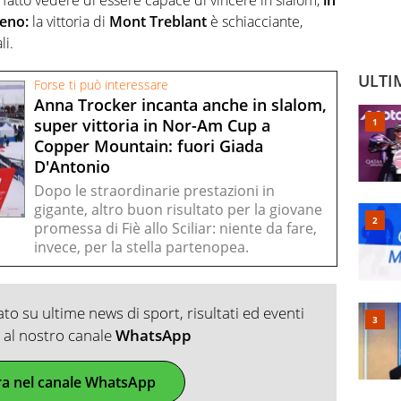
meno:
la vittoria di
Mont Treblant
è schiacciante,
li.
ULTI
Forse ti può interessare
Anna Trocker incanta anche in slalom,
super vittoria in Nor-Am Cup a
Copper Mountain: fuori Giada
D'Antonio
Dopo le straordinarie prestazioni in
gigante, altro buon risultato per la giovane
promessa di Fiè allo Sciliar: niente da fare,
invece, per la stella partenopea.
o su ultime news di sport, risultati ed eventi
ti al nostro canale
WhatsApp
ra nel canale WhatsApp