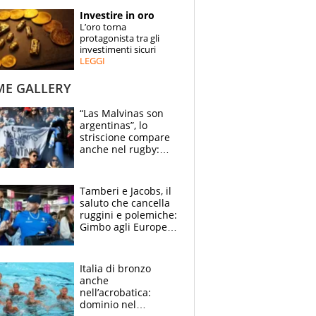
STORIE
Investire in oro
L’oro torna
SPECIALI
protagonista tra gli
investimenti sicuri
LEGGI
ESPERTI
ME GALLERY
CONTATTI
“Las Malvinas son
argentinas”, lo
striscione compare
anche nel rugby:
dopo Messi e
compagni ormai è
un caso
Tamberi e Jacobs, il
saluto che cancella
ruggini e polemiche:
Gimbo agli Europei
cerca un altro
miracolo
Italia di bronzo
anche
nell’acrobatica:
dominio nel