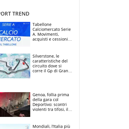
ORT TREND
Tabellone
Calciomercato Serie
A. Movimenti,
acquisti e cessioni:
estate 2026-27
Silverstone, le
caratteristiche del
circuito dove si
corre il Gp di Gran
Bretagna del
Motomondiale
Genoa, follia prima
della gara col
Deportivo: scontri
violenti tra tifosi, il
video è virale
Mondiali, l’Italia più