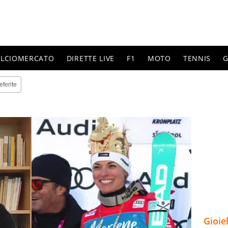
ALCIOMERCATO
DIRETTE LIVE
F1
MOTO
TENNIS
G
eferite
Gioie