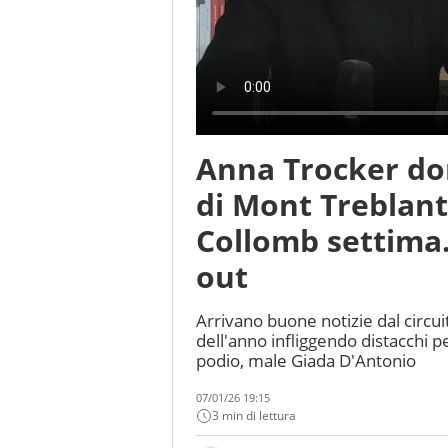
Anna Trocker do
di Mont Treblant
Collomb settima
out
Arrivano buone notizie dal circ
dell'anno infliggendo distacchi pe
podio, male Giada D'Antonio
07/01/26 19:15
3 min di lettura