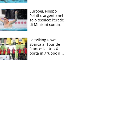
medagliere, ora
tocca a Ceccon, Curti
e compagni
Europei, Filippo
continuare
Pelati d’argento nel
solo tecnico: l’erede
di Minisini continua
a stupire, Los
Angeles è già nel
mirino
La “Viking Row”
sbarca al Tour de
France: la Uno-X
porta in gruppo il
rito della Norvegia
di Haaland e
compagni