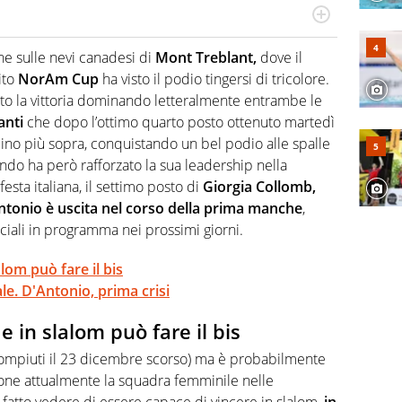
o a tutto campo, è il tuttologo di Virgilio Sport. Provate a
 di volley o di curling: ve ne farà innamorare
e sulle nevi canadesi di
Mont Treblant,
dove il
ito
NorAm Cup
ha visto il podio tingersi di tricolore.
to la vittoria dominando letteralmente entrambe le
anti
che dopo l’ottimo quarto posto ottenuto martedì
ino più sopra, conquistando un bel podio alle spalle
ndo ha però rafforzato la sua leadership nella
festa italiana, il settimo posto di
Giorgia Collomb,
ntonio è uscita nel corso della prima manche
,
ciali in programma nei prossimi giorni.
lom può fare il bis
le. D'Antonio, prima crisi
e in slalom può fare il bis
compiuti il 23 dicembre scorso) ma è probabilmente
one attualmente la squadra femminile nelle
 fatto vedere di essere capace di vincere in slalom,
in