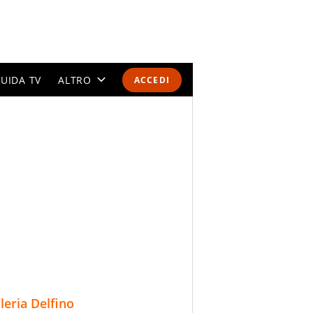
UIDA TV
ALTRO
ACCEDI
CALENDARI E CLASSIFICHE
ALTRI SPORT
MONDIALI 2026
OLIMPIADI
GOSSIP
LIFESTYLE
lleria Delfino