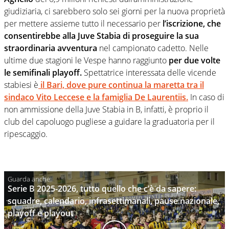
giudiziaria, ci sarebbero solo sei giorni per la nuova proprietà
per mettere assieme tutto il necessario per
l’iscrizione, che
consentirebbe alla Juve Stabia di proseguire la sua
straordinaria avventura
nel campionato cadetto. Nelle
ultime due stagioni le Vespe hanno raggiunto
per due volte
le semifinali playoff.
Spettatrice interessata delle vicende
stabiesi è
il Bari, dove pure continua la maretta tra il
sindaco Vito Leccese e la famiglia De Laurentiis.
In caso di
non ammissione della Juve Stabia in B, infatti, è proprio il
club del capoluogo pugliese a guidare la graduatoria per il
ripescaggio.
Serie B 2025-2026, tutto quello che c’è da sapere:
squadre, calendario, infrasettimanali, pause nazionale,
playoff e playout