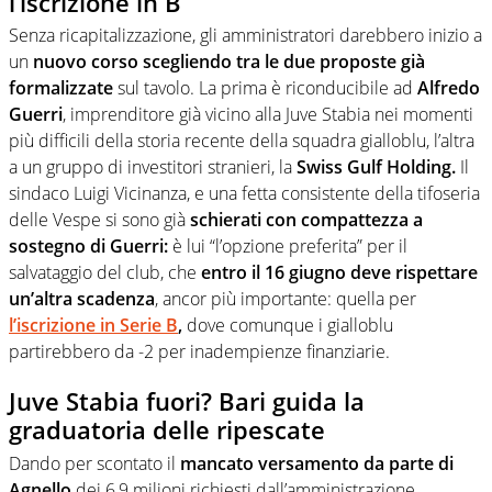
l’iscrizione in B
Senza ricapitalizzazione, gli amministratori darebbero inizio a
un
nuovo corso scegliendo tra le due proposte già
formalizzate
sul tavolo. La prima è riconducibile ad
Alfredo
Guerri
, imprenditore già vicino alla Juve Stabia nei momenti
più difficili della storia recente della squadra gialloblu, l’altra
a un gruppo di investitori stranieri, la
Swiss Gulf Holding.
Il
sindaco Luigi Vicinanza, e una fetta consistente della tifoseria
delle Vespe si sono già
schierati con compattezza a
sostegno di Guerri:
è lui “l’opzione preferita” per il
salvataggio del club, che
entro il 16 giugno deve rispettare
un’altra scadenza
, ancor più importante: quella per
l’iscrizione in Serie B
,
dove comunque i gialloblu
partirebbero da -2 per inadempienze finanziarie.
Juve Stabia fuori? Bari guida la
graduatoria delle ripescate
Dando per scontato il
mancato versamento da parte di
Agnello
dei 6,9 milioni richiesti dall’amministrazione