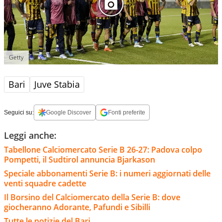
Getty
Bari
Juve Stabia
Seguici su:
Google Discover
Fonti preferite
Leggi anche:
Tabellone Calciomercato Serie B 26-27: Padova colpo
Pompetti, il Sudtirol annuncia Bjarkason
Speciale abbonamenti Serie B: i numeri aggiornati delle
venti squadre cadette
Il Borsino del Calciomercato della Serie B: dove
giocheranno Adorante, Pafundi e Sibilli
Tutte le notizie del Bari