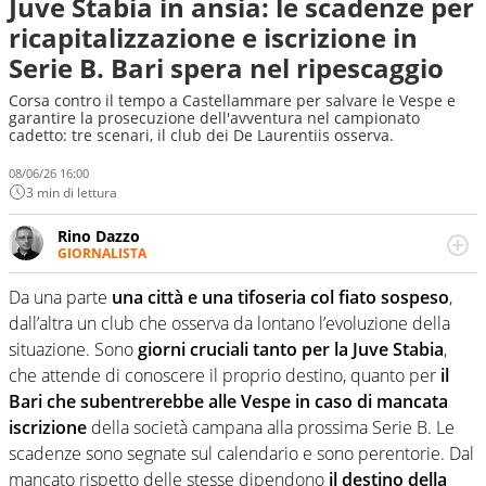
Juve Stabia in ansia: le scadenze per
ricapitalizzazione e iscrizione in
Serie B. Bari spera nel ripescaggio
Corsa contro il tempo a Castellammare per salvare le Vespe e
garantire la prosecuzione dell'avventura nel campionato
cadetto: tre scenari, il club dei De Laurentiis osserva.
08/06/26 16:00
3 min di lettura
Rino Dazzo
GIORNALISTA
Se mai ci fosse modo di traslare il glossario del calcio in
una nicchia di esperti, lui ne farebbe parte. Non si perde
Da una parte
una città e una tifoseria col fiato sospeso
,
una svista arbitrale né gli umori social del mondo delle
dall’altra un club che osserva da lontano l’evoluzione della
curve
situazione. Sono
giorni cruciali tanto per la Juve Stabia
,
che attende di conoscere il proprio destino, quanto per
il
Bari che subentrerebbe alle Vespe in caso di mancata
iscrizione
della società campana alla prossima Serie B. Le
scadenze sono segnate sul calendario e sono perentorie. Dal
mancato rispetto delle stesse dipendono
il destino della