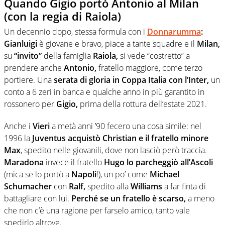
Quando Gigio portò Antonio al Milan
(con la regia di Raiola)
Un decennio dopo, stessa formula con i
Donnarumma
:
Gianluigi
è giovane e bravo, piace a tante squadre e il
Milan,
su
“invito”
della famiglia
Raiola,
si vede “costretto” a
prendere anche
Antonio,
fratello maggiore, come terzo
portiere. Una
serata di gloria in Coppa Italia con l’Inter,
un
conto a 6 zeri in banca e qualche anno in più garantito in
rossonero per
Gigio,
prima della rottura dell’estate 2021.
Anche i
Vieri
a metà anni ’90 fecero una cosa simile: nel
1996 la
Juventus acquistò Christian
e il fratello minore
Max
, spedito nelle giovanili, dove non lasciò però traccia.
Maradona
invece il fratello
Hugo lo parcheggiò all’Ascoli
(mica se lo portò a
Napoli
!), un po’ come
Michael
Schumacher
con
Ralf,
spedito alla
Williams
a far finta di
battagliare con lui.
Perché se un fratello è scarso,
a meno
che non c’è una ragione per farselo amico, tanto vale
spedirlo altrove.