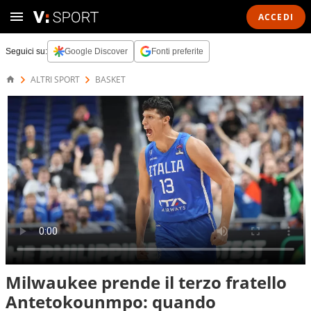
ACCEDI
Seguici su:
Google Discover
Fonti preferite
ALTRI SPORT
BASKET
Milwaukee prende il terzo fratello
Antetokounmpo: quando