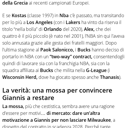
della Grecia
ai recenti campionati Europei.
E se
Kostas
(classe 1997) in
Nba
c’è passato, ma transitando
per lo più a
Los Angeles
(con i
Lakers
ha vinto da riserva il
titolo “nella bolla” di
Orlando
del 2020),
Alex,
che dei
quattro è il più piccolo (è nato nel 2001), l’NBA sin qui l’aveva
solo annusata grazie alle gesta dei fratelli maggiori. Dopo
l’ultima stagione al
Paok Salonicco,
i
Bucks
hanno deciso di
portarlo in NBA con un
“two-way” contract,
consentendogli
quindi di lavorare sia con la franchigia NBA, sia con la
squadra affiliata ai
Bucks
che milita nella
G-League
(i
Wisconsin Herd,
dove ha giocato spesso anche
Thanasis
).
La verità: una mossa per convincere
Giannis a restare
La mossa,
più che cestistica, sembra avere una ragione
d’essere per motivi…
di mercato:
dare un’altra
motivazione a Giannis per non lasciare Milwaukee
, a
dispetto del contratto in scadenza 2028. Perché tante