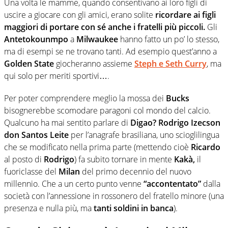
Una volta le mamme, quando consentivano ai loro figli di
uscire a giocare con gli amici, erano solite
ricordare ai figli
maggiori di
portare con sé anche i fratelli più piccoli.
Gli
Antetokounmpo
a
Milwaukee
hanno fatto un po’ lo stesso,
ma di esempi se ne trovano tanti. Ad esempio quest’anno a
Golden State
giocheranno assieme
Steph e Seth Curry
, ma
qui solo per meriti sportivi….
Per poter comprendere meglio la mossa dei
Bucks
bisognerebbe scomodare paragoni col mondo del calcio.
Qualcuno ha mai sentito parlare di
Digao?
Rodrigo Izecson
don Santos Leite
per l’anagrafe brasiliana, uno scioglilingua
che se modificato nella prima parte (mettendo cioè
Ricardo
al posto di
Rodrigo
) fa subito tornare in mente
Kakà,
il
fuoriclasse del
Milan
del primo decennio del nuovo
millennio. Che a un certo punto venne
“accontentato”
dalla
società con l’annessione in rossonero del fratello minore (una
presenza e nulla più, ma
tanti soldini in banca
).