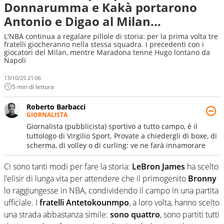
Donnarumma e Kakà portarono
Antonio e Digao al Milan...
L'NBA continua a regalare pillole di storia: per la prima volta tre
fratelli giocheranno nella stessa squadra. I precedenti con i
giocatori del Milan, mentre Maradona tenne Hugo lontano da
Napoli
13/10/25 21:06
5 min di lettura
Roberto Barbacci
GIORNALISTA
Giornalista (pubblicista) sportivo a tutto campo, è il
tuttologo di Virgilio Sport. Provate a chiedergli di boxe, di
scherma, di volley o di curling: ve ne farà innamorare
Ci sono tanti modi per fare la storia:
LeBron James
ha scelto
l’elisir di lunga vita per attendere che il primogenito
Bronny
lo raggiungesse in NBA, condividendo il campo in una partita
ufficiale. I
fratelli Antetokounmpo
, a loro volta, hanno scelto
una strada abbastanza simile:
sono quattro
, sono partiti tutti