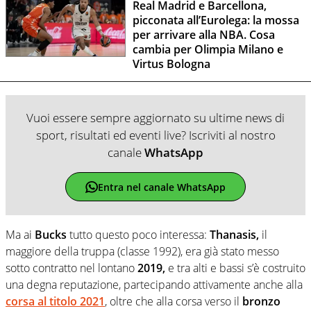
Real Madrid e Barcellona,
picconata all’Eurolega: la mossa
per arrivare alla NBA. Cosa
cambia per Olimpia Milano e
Virtus Bologna
Vuoi essere sempre aggiornato su ultime news di
sport, risultati ed eventi live? Iscriviti al nostro
canale
WhatsApp
Entra nel canale WhatsApp
Ma ai
Bucks
tutto questo poco interessa:
Thanasis,
il
maggiore della truppa (classe 1992), era già stato messo
sotto contratto nel lontano
2019,
e tra alti e bassi s’è costruito
una degna reputazione, partecipando attivamente anche alla
corsa al titolo 2021
, oltre che alla corsa verso il
bronzo