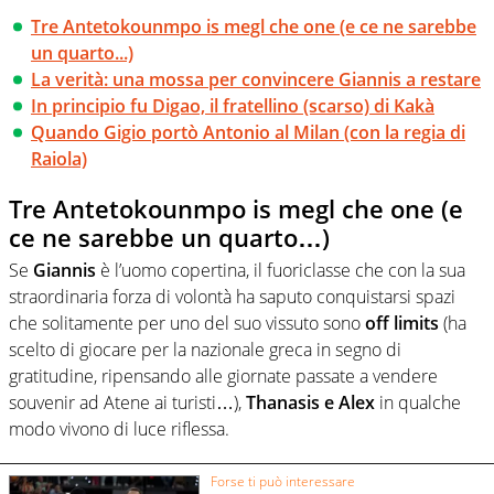
Tre Antetokounmpo is megl che one (e ce ne sarebbe
un quarto...)
La verità: una mossa per convincere Giannis a restare
In principio fu Digao, il fratellino (scarso) di Kakà
Quando Gigio portò Antonio al Milan (con la regia di
Raiola)
Tre Antetokounmpo is megl che one (e
ce ne sarebbe un quarto…)
Se
Giannis
è l’uomo copertina, il fuoriclasse che con la sua
straordinaria forza di volontà ha saputo conquistarsi spazi
che solitamente per uno del suo vissuto sono
off limits
(ha
scelto di giocare per la nazionale greca in segno di
gratitudine, ripensando alle giornate passate a vendere
souvenir ad Atene ai turisti…),
Thanasis e Alex
in qualche
modo vivono di luce riflessa.
Forse ti può interessare