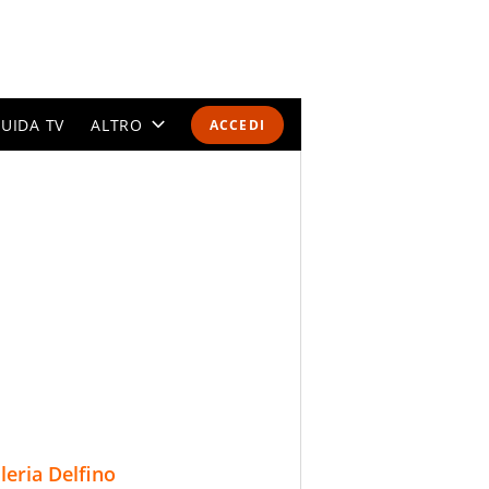
UIDA TV
ALTRO
ACCEDI
CALENDARI E CLASSIFICHE
ALTRI SPORT
MONDIALI 2026
OLIMPIADI
GOSSIP
LIFESTYLE
lleria Delfino