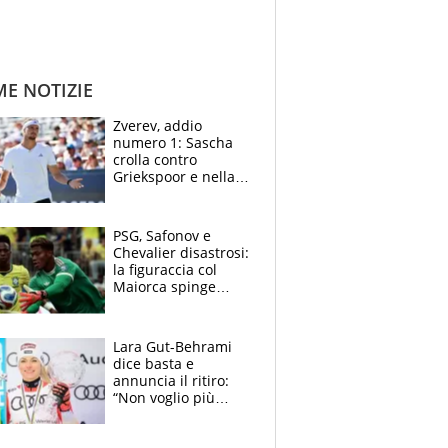
ME NOTIZIE
Zverev, addio
numero 1: Sascha
crolla contro
Griekspoor e nella
sfida a due con
Sinner si conferma
terzo. Quanti malori
PSG, Safonov e
a Montreal
Chevalier disastrosi:
la figuraccia col
Maiorca spinge
Suzuki da Luis
Enrique, Juve a
rischio beffa
Lara Gut-Behrami
dice basta e
annuncia il ritiro:
“Non voglio più
gareggiare”. Visita
decisiva per