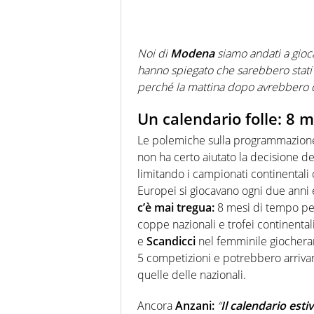
Noi di
Modena
siamo andati a gioc
hanno spiegato che sarebbero stati 
perché la mattina dopo avrebbero do
Un calendario folle: 8 me
Le polemiche sulla programmazione 
non ha certo aiutato la decisione de
limitando i campionati continentali o
Europei si giocavano ogni due anni e 
c’è mai tregua:
8 mesi di tempo per
coppe nazionali e trofei continental
e
Scandicci
nel femminile giochera
5 competizioni e potrebbero arrivare
quelle delle nazionali.
Ancora
Anzani:
“
Il calendario estiv