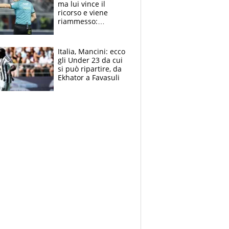
ma lui vince il
ricorso e viene
riammesso:
continua momento
nero per gli arbitri
Italia, Mancini: ecco
gli Under 23 da cui
si può ripartire, da
Ekhator a Favasuli