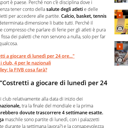
 di volley o di curling: ve ne farà innamorare
sport è paese. Perché non c’è disciplina dove i
enza tener conto della
salute degli atleti
e delle
lietti per accedere alle partite.
Calcio, basket, tennis
determinata dimensione li batte tutti. Perché il
e compresso che parlare di ferie per gli atleti è pura
fissa dei paletti che non servono a nulla, solo per far
qualcosa.
tti a giocare di lunedì per 24 ore..."
i club, 4 per le nazionali
ley: la FIVB cosa farà?
 “Costretti a giocare di lunedì per 24
 club relativamente alla data di inizio dei
nazionale,
tra la finale del mondiale e la prima
arebbero dovute trascorrere 4 settimane esatte.
ga
maschile sono partite di lunedì, con i palazzetti
nte durante la settimana lavora?) e la consapevolezza