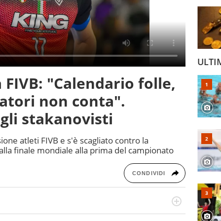
ULTI
 FIVB: "Calendario folle,
catori non conta".
 gli stakanovisti
e atleti FIVB e s'è scagliato contro la
lla finale mondiale alla prima del campionato
CONDIVIDI
o a tutto campo, è il tuttologo di Virgilio Sport. Provate a