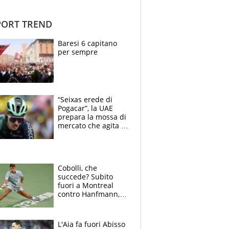
ORT TREND
Baresi 6 capitano
per sempre
“Seixas erede di
Pogacar”, la UAE
prepara la mossa di
mercato che agita la
Francia. Ciccone,
che beffa alla Vuelta
a Burgos
Cobolli, che
succede? Subito
fuori a Montreal
contro Hanfmann,
per Flavio è tutta
colpa della tosse
L'Aia fa fuori Abisso