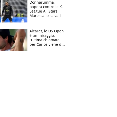
Brignone
Donnarumma,
papera contro le K-
League All Stars:
Maresca lo salva, i
tifosi del City lo
attaccano
Alcaraz, lo US Open
è un miraggio:
l’ultima chiamata
per Carlos viene da
New York e
potrebbe
coinvolgere Serena
Williams