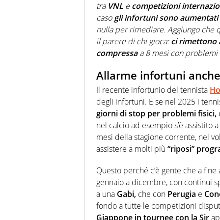
tra
VNL
e
competizioni internazio
caso
gli infortuni sono aumentat
nulla per rimediare. Aggiungo che q
il parere di chi gioca:
ci rimettono 
compressa
a 8 mesi con problemi leg
Allarme infortuni anche 
Il recente infortunio del tennista
Ho
degli infortuni. E se nel 2025 i ten
giorni di stop per problemi fisici,
c
nel calcio ad esempio s’è assistito 
mesi della stagione corrente, nel vo
assistere a molti più
“riposi” prog
Questo perché c’è gente che a fine 
gennaio a dicembre, con continui sp
a una
Gabi,
che con
Perugia
e
Con
fondo a tutte le competizioni disput
Giappone in tournee con la Sir
app