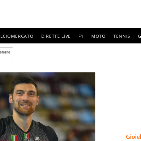
ALCIOMERCATO
DIRETTE LIVE
F1
MOTO
TENNIS
G
eferite
Gioie