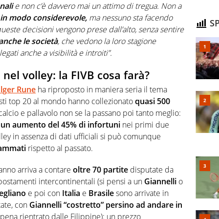
nali
e non c’è davvero mai un attimo di tregua. Non a
i in modo considerevole,
ma nessuno sta facendo
SP
ueste decisioni vengono prese dall’alto, senza sentire
anche le società
, che vedono la loro stagione
ati anche a visibilità e introiti”.
nel volley: la FIVB cosa farà?
lger Rune
ha riproposto in maniera seria il tema
nisti top 20 al mondo hanno collezionato
quasi 500
alcio e pallavolo non se la passano poi tanto meglio:
a
un aumento del 45% di infortuni
nei primi due
lley in assenza di dati ufficiali si può comunque
rammati
rispetto al passato.
anno arriva a contare
oltre 70 partite
disputate da
ostamenti intercontinentali (si pensi a un
Giannelli
o
egliano
e poi con
Italia
e
Brasile
sono arrivate in
ate, con
Giannelli “costretto” persino ad andare in
ena rientrato dalle Filippine): un prezzo