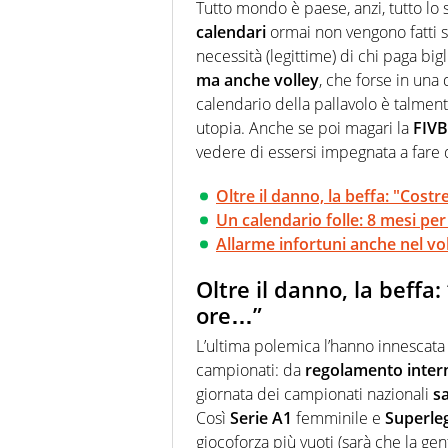
chiedergli di boxe, di scherma,
Tutto mondo è paese, anzi, tutto lo 
calendari
ormai non vengono fatti s
necessità (legittime) di chi paga big
ma anche volley
, che forse in una 
calendario della pallavolo è talment
utopia. Anche se poi magari la
FIVB
vedere di essersi impegnata a fare 
Oltre il danno, la beffa: "Costre
Un calendario folle: 8 mesi per 
Allarme infortuni anche nel vol
Oltre il danno, la beffa:
ore…”
L’ultima polemica l’hanno innescata i
campionati: da
regolamento inter
giornata dei campionati nazionali
s
Così
Serie A1
femminile e
Superle
giocoforza più vuoti (sarà che la ge