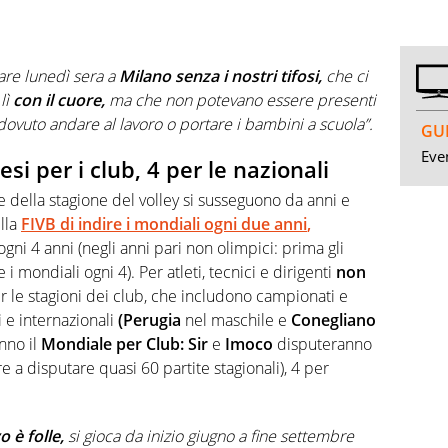
are lunedì sera a
Milano senza i nostri tifosi,
che ci
lì
con il cuore,
ma che non potevano essere presenti
vuto andare al lavoro o portare i bambini a scuola”.
GUI
Even
si per i club, 4 per le nazionali
della stagione del volley si susseguono da anni e
lla
FIVB di indire i mondiali ogni due anni
,
gni 4 anni (negli anni pari non olimpici: prima gli
i mondiali ogni 4). Per atleti, tecnici e dirigenti
non
 le stagioni dei club, che includono campionati e
i e internazionali
(Perugia
nel maschile e
Conegliano
nno il
Mondiale per Club: Sir
e
Imoco
disputeranno
 a disputare quasi 60 partite stagionali), 4 per
o è folle,
si gioca da inizio giugno a fine settembre