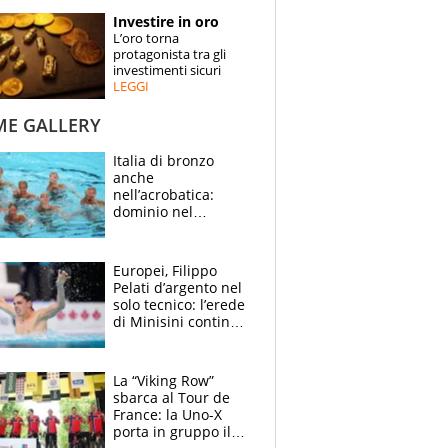
STORIE
Investire in oro
L’oro torna
SPECIALI
protagonista tra gli
investimenti sicuri
LEGGI
ESPERTI
ME GALLERY
CONTATTI
Italia di bronzo
anche
nell’acrobatica:
dominio nel
medagliere, ora
tocca a Ceccon, Curti
e compagni
Europei, Filippo
continuare
Pelati d’argento nel
solo tecnico: l’erede
di Minisini continua
a stupire, Los
Angeles è già nel
mirino
La “Viking Row”
sbarca al Tour de
France: la Uno-X
porta in gruppo il