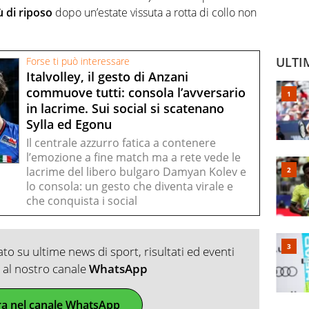
ù di riposo
dopo un’estate vissuta a rotta di collo non
ULTI
Forse ti può interessare
Italvolley, il gesto di Anzani
commuove tutti: consola l’avversario
in lacrime. Sui social si scatenano
Sylla ed Egonu
Il centrale azzurro fatica a contenere
l’emozione a fine match ma a rete vede le
lacrime del libero bulgaro Damyan Kolev e
lo consola: un gesto che diventa virale e
che conquista i social
o su ultime news di sport, risultati ed eventi
ti al nostro canale
WhatsApp
ra nel canale WhatsApp