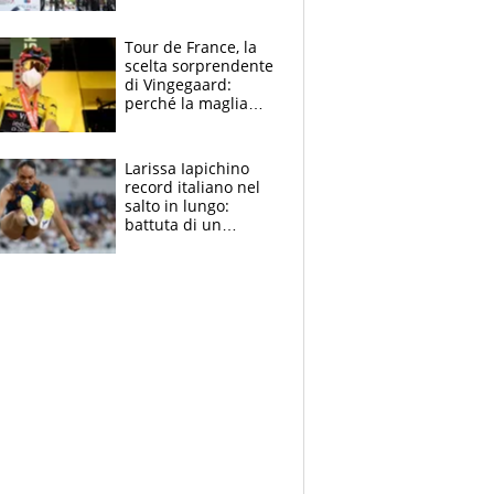
rito della Norvegia
di Haaland e
compagni
Tour de France, la
scelta sorprendente
di Vingegaard:
perché la maglia
gialla indossa la
mascherina, il
rischio da evitare
Larissa Iapichino
record italiano nel
salto in lungo:
battuta di un
centimetro mamma
Fiona May