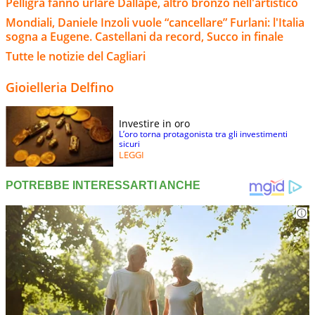
Pelligra fanno urlare Dallapé, altro bronzo nell'artistico
Mondiali, Daniele Inzoli vuole “cancellare” Furlani: l'Italia
sogna a Eugene. Castellani da record, Succo in finale
Tutte le notizie del Cagliari
Gioielleria Delfino
Investire in oro
L’oro torna protagonista tra gli investimenti
sicuri
LEGGI