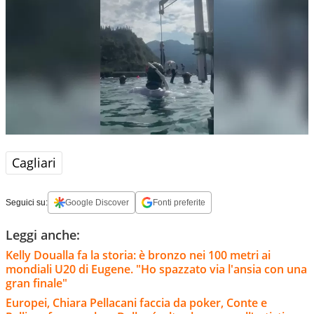
Cagliari
Seguici su:
Google Discover
Fonti preferite
Leggi anche:
Kelly Doualla fa la storia: è bronzo nei 100 metri ai
mondiali U20 di Eugene. "Ho spazzato via l'ansia con una
gran finale"
Europei, Chiara Pellacani faccia da poker, Conte e