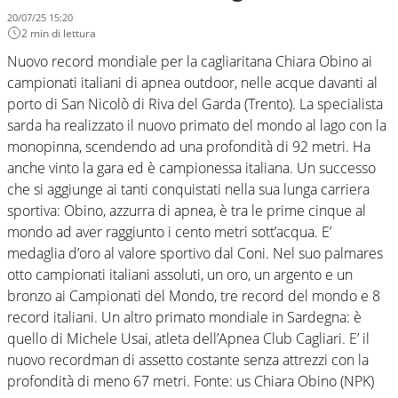
20/07/25 15:20
2 min di lettura
Nuovo record mondiale per la cagliaritana Chiara Obino ai
campionati italiani di apnea outdoor, nelle acque davanti al
porto di San Nicolò di Riva del Garda (Trento). La specialista
sarda ha realizzato il nuovo primato del mondo al lago con la
monopinna, scendendo ad una profondità di 92 metri. Ha
anche vinto la gara ed è campionessa italiana. Un successo
che si aggiunge ai tanti conquistati nella sua lunga carriera
sportiva: Obino, azzurra di apnea, è tra le prime cinque al
mondo ad aver raggiunto i cento metri sott’acqua. E’
medaglia d’oro al valore sportivo dal Coni. Nel suo palmares
otto campionati italiani assoluti, un oro, un argento e un
bronzo ai Campionati del Mondo, tre record del mondo e 8
record italiani. Un altro primato mondiale in Sardegna: è
quello di Michele Usai, atleta dell’Apnea Club Cagliari. E’ il
nuovo recordman di assetto costante senza attrezzi con la
profondità di meno 67 metri. Fonte: us Chiara Obino (NPK)