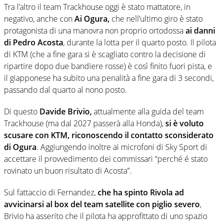
Tra l’altro il team Trackhouse oggi è stato mattatore, in
negativo, anche con
Ai Ogura,
che nell’ultimo giro è stato
protagonista di una manovra non proprio ortodossa
ai danni
di Pedro Acosta
, durante la lotta per il quarto posto. Il pilota
di KTM (che a fine gara si è scagliato contro la decisione di
ripartire dopo due bandiere rosse) è così finito fuori pista, e
il giapponese ha subito una penalità a fine gara di 3 secondi,
passando dal quarto al nono posto.
Di questo
Davide Brivio,
attualmente alla guida del team
Trackhouse (ma dal 2027 passerà alla Honda),
si è voluto
scusare con KTM, riconoscendo il contatto sconsiderato
di Ogura
. Aggiungendo inoltre ai microfoni di Sky Sport di
accettare il provvedimento dei commissari “perché é stato
rovinato un buon risultato di Acosta”.
Sul fattaccio di Fernandez,
che ha spinto Rivola ad
avvicinarsi al box del team satellite con piglio severo
,
Brivio ha asserito che il pilota ha approfittato di uno spazio