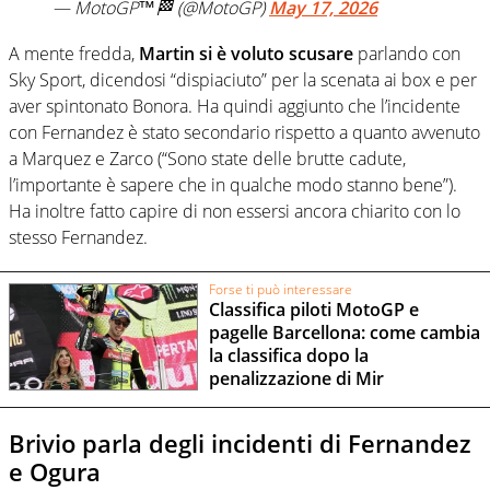
— MotoGP™🏁 (@MotoGP)
May 17, 2026
A mente fredda,
Martin si è voluto scusare
parlando con
Sky Sport, dicendosi “dispiaciuto” per la scenata ai box e per
aver spintonato Bonora. Ha quindi aggiunto che l’incidente
con Fernandez è stato secondario rispetto a quanto avvenuto
a Marquez e Zarco (“Sono state delle brutte cadute,
l’importante è sapere che in qualche modo stanno bene”).
Ha inoltre fatto capire di non essersi ancora chiarito con lo
stesso Fernandez.
Forse ti può interessare
Classifica piloti MotoGP e
pagelle Barcellona: come cambia
la classifica dopo la
penalizzazione di Mir
Brivio parla degli incidenti di Fernandez
e Ogura