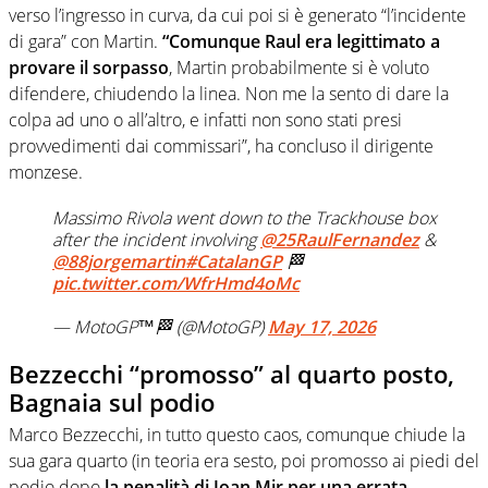
verso l’ingresso in curva, da cui poi si è generato “l’incidente
di gara” con Martin.
“Comunque Raul era legittimato a
provare il sorpasso
, Martin probabilmente si è voluto
difendere, chiudendo la linea. Non me la sento di dare la
colpa ad uno o all’altro, e infatti non sono stati presi
provvedimenti dai commissari”, ha concluso il dirigente
monzese.
Massimo Rivola went down to the Trackhouse box
after the incident involving
@25RaulFernandez
&
@88jorgemartin
#CatalanGP
🏁
pic.twitter.com/WfrHmd4oMc
— MotoGP™🏁 (@MotoGP)
May 17, 2026
Bezzecchi “promosso” al quarto posto,
Bagnaia sul podio
Marco Bezzecchi, in tutto questo caos, comunque chiude la
sua gara quarto (in teoria era sesto, poi promosso ai piedi del
podio dopo
la penalità di Joan Mir per una errata