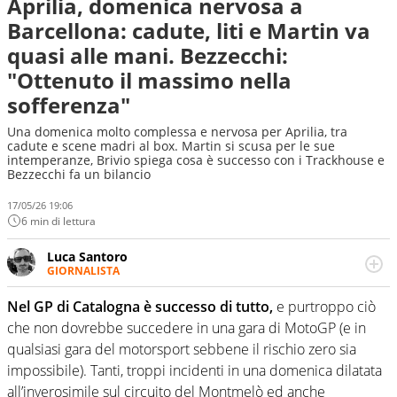
Aprilia, domenica nervosa a
Barcellona: cadute, liti e Martin va
quasi alle mani. Bezzecchi:
"Ottenuto il massimo nella
sofferenza"
Una domenica molto complessa e nervosa per Aprilia, tra
cadute e scene madri al box. Martin si scusa per le sue
intemperanze, Brivio spiega cosa è successo con i Trackhouse e
Bezzecchi fa un bilancio
17/05/26 19:06
6 min di lettura
Luca Santoro
GIORNALISTA
Esperto di Motorsport ma, più in generale, appassionato
di tutto ciò che sia Sport, anche senza il Motor. Dà il
Nel GP di Catalogna è successo di tutto,
e purtroppo ciò
meglio di sé quando la strada fa largo alle due o alle
che non dovrebbe succedere in una gara di MotoGP (e in
quattro ruote
qualsiasi gara del motorsport sebbene il rischio zero sia
impossibile). Tanti, troppi incidenti in una domenica dilatata
all’inverosimile sul circuito del Montmelò ed anche