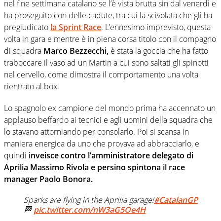
nel fine settimana catalano se l’è vista brutta sin dal venerdì e
ha proseguito con delle cadute, tra cui la scivolata che gli ha
pregiudicato
la Sprint Race
. L’ennesimo imprevisto, questa
volta in gara e mentre è in piena corsa titolo con il compagno
di squadra
Marco Bezzecchi,
è stata la goccia che ha fatto
traboccare il vaso ad un Martin a cui sono saltati gli spinotti
nel cervello, come dimostra il comportamento una volta
rientrato al box.
Lo spagnolo ex campione del mondo prima ha accennato un
applauso beffardo ai tecnici e agli uomini della squadra che
lo stavano attorniando per consolarlo. Poi si scansa in
maniera energica da uno che provava ad abbracciarlo, e
quindi
inveisce contro l’amministratore delegato di
Aprilia Massimo Rivola e persino spintona il race
manager Paolo Bonora.
Sparks are flying in the Aprilia garage!
#CatalanGP
🏁
pic.twitter.com/nW3aG5Oe4H