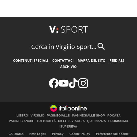
Cerca in Virgilio Sport...
CONTENUTI SPECIALI
CONTATTACI
MAPPA DEL SITO
FEED RSS
ARCHIVIO
LIBERO
VIRGILIO
PAGINEGIALLE
PAGINEGIALLE SHOP
PGCASA
PAGINEBIANCHE
TUTTOCITTÀ
DILEI
SIVIAGGIA
QUIFINANZA
BUONISSIMO
SUPEREVA
Chi siamo
Note Legali
Privacy
Cookie Policy
Preferenze sui cookie