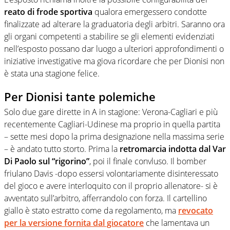
reato di frode sportiva
qualora emergessero condotte
finalizzate ad alterare la graduatoria degli arbitri. Saranno ora
gli organi competenti a stabilire se gli elementi evidenziati
nell’esposto possano dar luogo a ulteriori approfondimenti o
iniziative investigative ma giova ricordare che per Dionisi non
è stata una stagione felice.
Per Dionisi tante polemiche
Solo due gare dirette in A in stagione: Verona-Cagliari e più
recentemente Cagliari-Udinese ma proprio in quella partita
– sette mesi dopo la prima designazione nella massima serie
– è andato tutto storto. Prima la
retromarcia indotta dal Var
Di Paolo sul “rigorino”
, poi il finale convluso. Il bomber
friulano Davis -dopo essersi volontariamente disinteressato
del gioco e avere interloquito con il proprio allenatore- si è
avventato sull’arbitro, afferrandolo con forza. Il cartellino
giallo è stato estratto come da regolamento, ma
revocato
per la versione fornita dal giocatore
che lamentava un