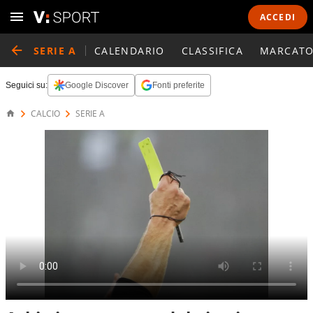
ACCEDI
SERIE A
CALENDARIO
CLASSIFICA
MARCATO
Seguici su:
Google Discover
Fonti preferite
CALCIO
SERIE A