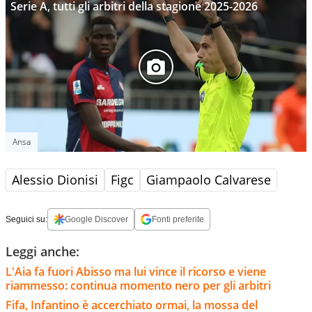
Serie A, tutti gli arbitri della stagione 2025-2026
Ansa
Alessio Dionisi
Figc
Giampaolo Calvarese
Seguici su:
Google Discover
Fonti preferite
Leggi anche:
L'Aia fa fuori Abisso ma lui vince il ricorso e viene
riammesso: continua momento nero per gli arbitri
Fifa, Infantino è accerchiato ormai, la mossa del