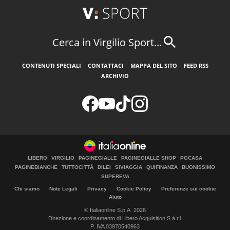
Cerca in Virgilio Sport...
CONTENUTI SPECIALI
CONTATTACI
MAPPA DEL SITO
FEED RSS
ARCHIVIO
LIBERO
VIRGILIO
PAGINEGIALLE
PAGINEGIALLE SHOP
PGCASA
PAGINEBIANCHE
TUTTOCITTÀ
DILEI
SIVIAGGIA
QUIFINANZA
BUONISSIMO
SUPEREVA
Chi siamo
Note Legali
Privacy
Cookie Policy
Preferenze sui cookie
Aiuto
© Italiaonline S.p.A. 2026
Direzione e coordinamento di Libero Acquisition S.á r.l.
P. IVA 03970540963