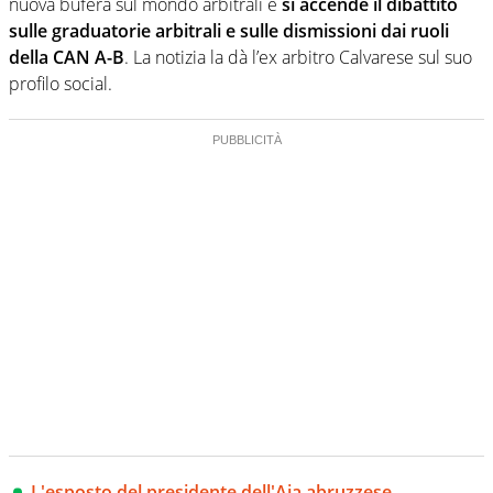
nuova bufera sul mondo arbitrali e
si accende il dibattito
sulle graduatorie arbitrali e sulle dismissioni dai ruoli
della CAN A-B
. La notizia la dà l’ex arbitro Calvarese sul suo
profilo social.
L'esposto del presidente dell'Aia abruzzese