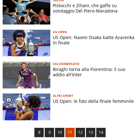
Pistocchi e Ziliani, che gaffe su
sondaggio Del Piero-Maradona
US OPEN
US Open: Naomi Osaka batte Azarenka
in finale
CALCIOMERCATO
Biraghi torna alla Fiorentina: il suo
addio all'Inter
ALTRI SPORT
US Open: le foto della finale femminile
8
9
10
11
12
13
14