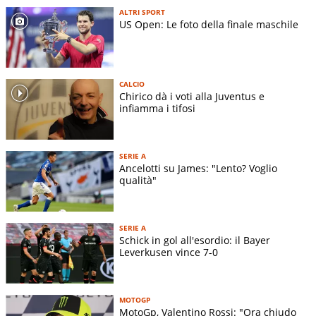
ALTRI SPORT
US Open: Le foto della finale maschile
CALCIO
Chirico dà i voti alla Juventus e
infiamma i tifosi
SERIE A
Ancelotti su James: "Lento? Voglio
qualità"
SERIE A
Schick in gol all'esordio: il Bayer
Leverkusen vince 7-0
MOTOGP
MotoGp, Valentino Rossi: "Ora chiudo