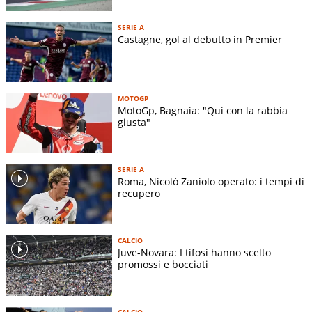
SERIE A
Castagne, gol al debutto in Premier
MOTOGP
MotoGp, Bagnaia: "Qui con la rabbia
giusta"
SERIE A
Roma, Nicolò Zaniolo operato: i tempi di
recupero
CALCIO
Juve-Novara: I tifosi hanno scelto
promossi e bocciati
CALCIO