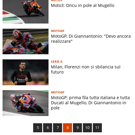
Moto3: Oncu in pole al Mugello
MOTOGP
MotoGP, Di Giannantonio: "Devo ancora
realizzare"
SERIE A
Milan, Florenzi non si sbilancia sul
futuro
MOTOGP
MotoGP: prima fila tutta italiana e tutta
Ducati al Mugello, Di Giannantonio in
pole
5
6
7
8
9
10
11