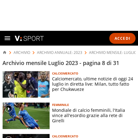
ACCEDI
ARCHIVIO
ARCHIVIO ANNUALE: 2023
ARCHIVIO MENSILE: LUGLIO
Archivio mensile Luglio 2023 - pagina 8 di 31
CALCIOMERCATO
Calciomercato, ultime notizie di oggi 24
luglio in diretta live: Milan, tutto fatto
per Chukwueze
FEMMINILE
Mondiale di calcio femminili, l'Italia
vince all'esordio grazie alla rete di
Girelli
CALCIOMERCATO