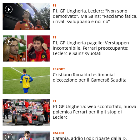
F1
F1, GP Ungheria, Leclerc: "Non sono
demotivato". Ma Sainz: "Facciamo fatica,
i rivali sviluppano e noi no"
F1
F1, GP Ungheria pagelle: Verstappen
incontenibile. Ferrari preoccupante:
Leclerc e Sainz svuotati
ESPORT
Cristiano Ronaldo testimonial
d'eccezione per il Gamers8 Saudita
F1
F1 GP Ungheria: web sconfortato, nuova
polemica Ferrari per il pit stop di
Leclerc
CALCIO
Catania, addio Lodi: riparte dalla D,