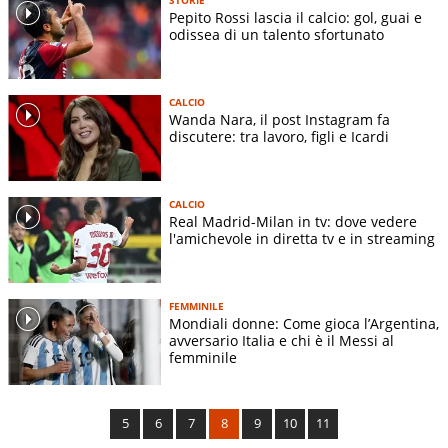
Pepito Rossi lascia il calcio: gol, guai e
odissea di un talento sfortunato
CALCIO
Wanda Nara, il post Instagram fa
discutere: tra lavoro, figli e Icardi
CALCIO
Real Madrid-Milan in tv: dove vedere
l'amichevole in diretta tv e in streaming
FEMMINILE
Mondiali donne: Come gioca l’Argentina,
avversario Italia e chi è il Messi al
femminile
5
6
7
8
9
10
11