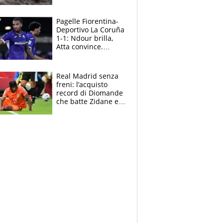
allenamenti fermi,
cosa succede
adesso
Pagelle Fiorentina-
Deportivo La Coruña
1-1: Ndour brilla,
Atta convince.
Pongracic rovina
tutto nel finale
Real Madrid senza
freni: l’acquisto
record di Diomande
che batte Zidane e
Ronaldo. Vinicius
rinnova: le cifre