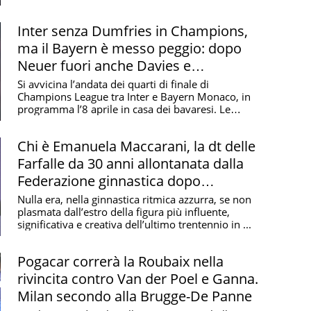
Inter senza Dumfries in Champions,
ma il Bayern è messo peggio: dopo
Neuer fuori anche Davies e
Upamecano
Si avvicina l’andata dei quarti di finale di
Champions League tra Inter e Bayern Monaco, in
programma l’8 aprile in casa dei bavaresi. Le
condizioni ...
Chi è Emanuela Maccarani, la dt delle
Farfalle da 30 anni allontanata dalla
Federazione ginnastica dopo
l'inchiesta sui maltrattamenti
Nulla era, nella ginnastica ritmica azzurra, se non
plasmata dall’estro della figura più influente,
significativa e creativa dell’ultimo trentennio in ...
Pogacar correrà la Roubaix nella
rivincita contro Van der Poel e Ganna.
Milan secondo alla Brugge-De Panne