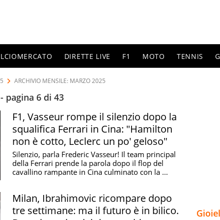
ALCIOMERCATO
DIRETTE LIVE
F1
MOTO
TENNIS
G
25
ARCHIVIO MENSILE: MARZO 2025
 pagina 6 di 43
F1, Vasseur rompe il silenzio dopo la
squalifica Ferrari in Cina: "Hamilton
non è cotto, Leclerc un po' geloso"
Silenzio, parla Frederic Vasseur! Il team principal
della Ferrari prende la parola dopo il flop del
cavallino rampante in Cina culminato con la ...
Milan, Ibrahimovic ricompare dopo
tre settimane: ma il futuro è in bilico.
Gioie