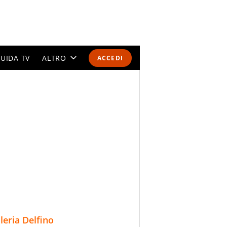
UIDA TV
ALTRO
ACCEDI
CALENDARI E CLASSIFICHE
ALTRI SPORT
MONDIALI 2026
OLIMPIADI
GOSSIP
LIFESTYLE
lleria Delfino