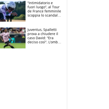
squadre, l’ira di Figo
“Intimidatorio e
fuori luogo”, al Tour
de France femminile
scoppia lo scandalo:
un uomo controlla i
reggiseni delle
atlete
Juventus, Spalletti
prova a chiudere il
caso David: “Era
deciso così”. L’ombra
di Zirkzee e la
sentenza dei tifosi