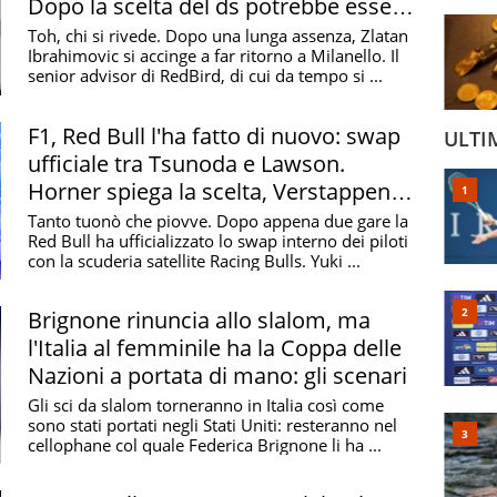
Dopo la scelta del ds potrebbe essere
addio
Toh, chi si rivede. Dopo una lunga assenza, Zlatan
Ibrahimovic si accinge a far ritorno a Milanello. Il
senior advisor di RedBird, di cui da tempo si ...
F1, Red Bull l'ha fatto di nuovo: swap
ULTI
ufficiale tra Tsunoda e Lawson.
Horner spiega la scelta, Verstappen
perplesso
Tanto tuonò che piovve. Dopo appena due gare la
Red Bull ha ufficializzato lo swap interno dei piloti
con la scuderia satellite Racing Bulls. Yuki ...
Brignone rinuncia allo slalom, ma
l'Italia al femminile ha la Coppa delle
Nazioni a portata di mano: gli scenari
Gli sci da slalom torneranno in Italia così come
sono stati portati negli Stati Uniti: resteranno nel
cellophane col quale Federica Brignone li ha ...