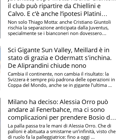
il club può ripartire da Chiellini e
Calvo. E c’è anche l’ipotesi Platini
presidente
Non solo Thiago Motta: anche Cristiano Giuntoli
rischia la separazione anticipata dalla Juventus,
specialmente se i bianconeri non dovessero
centrare ...
Sci Gigante Sun Valley, Meillard è in
stato di grazia e Odermatt s'inchina.
De Aliprandini chiude nono
Cambia il continente, non cambia il risultato: la
Svizzera è sempre più padrona delle operazioni in
Coppa del Mondo, anche se in gigante l’ultima ...
Milano ha deciso: Alessia Orro può
andare al Fenerbahce, ma ci sono
complicazioni per prendere Bosio da
Novara
La palla passa tra le mani di Alessia Orro. Che di
palloni è abituata a smistarne un’infinità, visto che
di ruolo fa la palleggiatrice: fino a oggi ...