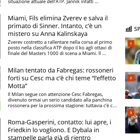
situazione attuale dell’ATP. Jannik infatti ...
Miami, Fils elimina Zverev e salva il
primato di Sinner. Intanto, c’è un
SP
mistero su Anna Kalinskaya
Zverev costretto a rallentare nella corsa al primo
posto nella classifica ATP dopo il ko agli ottavi di
finale del Masters 1000 di scena a Miami. Il ...
Milan tentato da Fabregas: rossoneri
forti su Cesc ma c’è chi teme “l’effetto
Motta”
Il Milan segue con attenzione Cesc Fabregas,
divenuto ormai un serio candidato alla panchina
rossonera per la prossima stagione: tuttavia c’è chi
teme ...
Roma-Gasperini, contatto: lui apre, i
Friedkin lo vogliono. E Dybala in
stampelle parla già di rientro