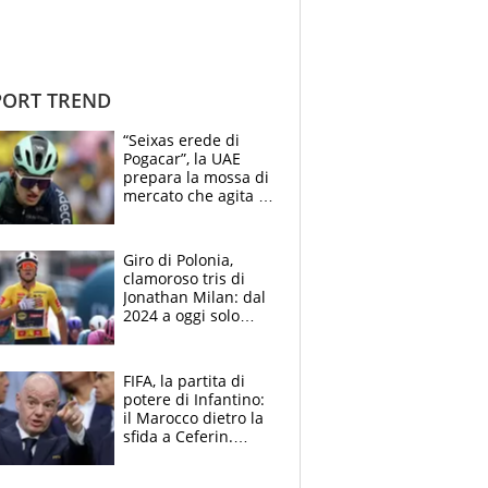
ORT TREND
“Seixas erede di
Pogacar”, la UAE
prepara la mossa di
mercato che agita la
Francia. Ciccone,
che beffa alla Vuelta
a Burgos
Giro di Polonia,
clamoroso tris di
Jonathan Milan: dal
2024 a oggi solo
Pogacar ha vinto più
di lui. Bene Romele
e Skerl
FIFA, la partita di
potere di Infantino:
il Marocco dietro la
sfida a Ceferin.
Scontro sul
Mondiale a 64