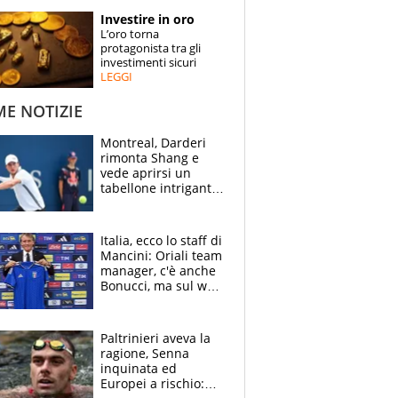
STORIE
Investire in oro
L’oro torna
SPECIALI
protagonista tra gli
investimenti sicuri
LEGGI
ESPERTI
ME NOTIZIE
CONTATTI
Montreal, Darderi
rimonta Shang e
vede aprirsi un
tabellone intrigante:
"Penso solo a
Borges, ma sono
felice del mio livello"
Italia, ecco lo staff di
Mancini: Oriali team
manager, c'è anche
Bonucci, ma sul web
infuria la polemica
Paltrinieri aveva la
ragione, Senna
inquinata ed
Europei a rischio: