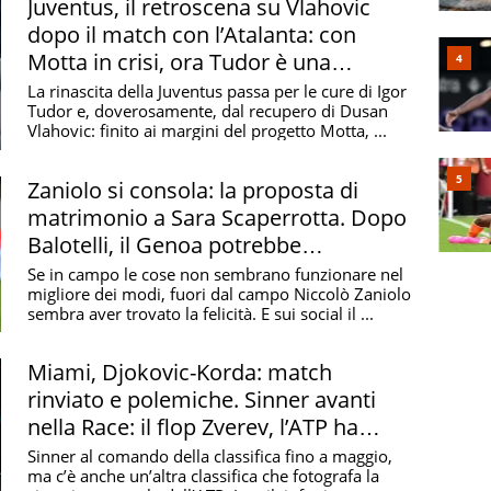
Juventus, il retroscena su Vlahovic
dopo il match con l’Atalanta: con
Motta in crisi, ora Tudor è una
speranza
La rinascita della Juventus passa per le cure di Igor
Tudor e, doverosamente, dal recupero di Dusan
Vlahovic: finito ai margini del progetto Motta, ...
Zaniolo si consola: la proposta di
matrimonio a Sara Scaperrotta. Dopo
Balotelli, il Genoa potrebbe
scommettere su di lui
Se in campo le cose non sembrano funzionare nel
migliore dei modi, fuori dal campo Niccolò Zaniolo
sembra aver trovato la felicità. E sui social il ...
Miami, Djokovic-Korda: match
rinviato e polemiche. Sinner avanti
nella Race: il flop Zverev, l’ATP ha
bisogno del ritorno di Jannik
Sinner al comando della classifica fino a maggio,
ma c’è anche un’altra classifica che fotografa la