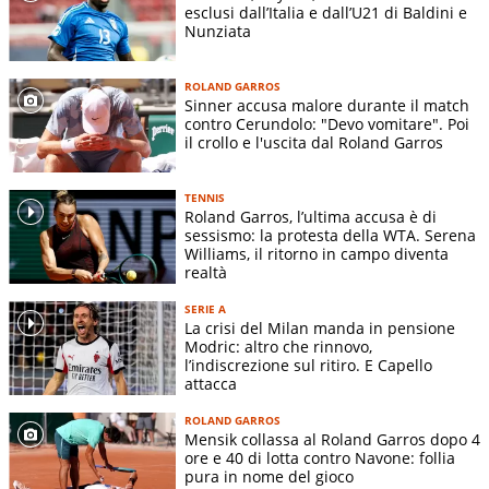
esclusi dall’Italia e dall’U21 di Baldini e
Nunziata
ROLAND GARROS
Sinner accusa malore durante il match
contro Cerundolo: "Devo vomitare". Poi
il crollo e l'uscita dal Roland Garros
TENNIS
Roland Garros, l’ultima accusa è di
sessismo: la protesta della WTA. Serena
Williams, il ritorno in campo diventa
realtà
SERIE A
La crisi del Milan manda in pensione
Modric: altro che rinnovo,
l’indiscrezione sul ritiro. E Capello
attacca
ROLAND GARROS
Mensik collassa al Roland Garros dopo 4
ore e 40 di lotta contro Navone: follia
pura in nome del gioco