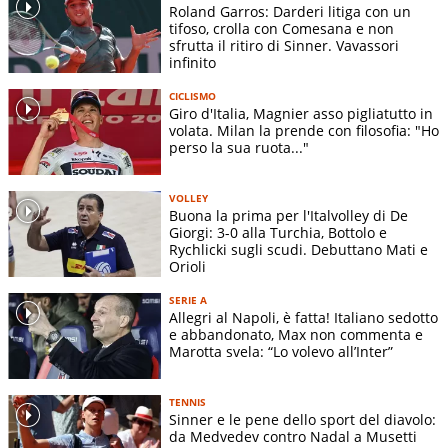
Roland Garros: Darderi litiga con un
tifoso, crolla con Comesana e non
sfrutta il ritiro di Sinner. Vavassori
infinito
CICLISMO
Giro d'Italia, Magnier asso pigliatutto in
volata. Milan la prende con filosofia: "Ho
perso la sua ruota..."
VOLLEY
Buona la prima per l'Italvolley di De
Giorgi: 3-0 alla Turchia, Bottolo e
Rychlicki sugli scudi. Debuttano Mati e
Orioli
SERIE A
Allegri al Napoli, è fatta! Italiano sedotto
e abbandonato, Max non commenta e
Marotta svela: “Lo volevo all’Inter”
TENNIS
Sinner e le pene dello sport del diavolo:
da Medvedev contro Nadal a Musetti