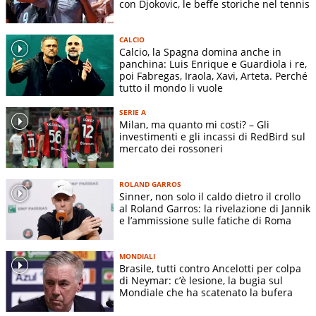
con Djokovic, le beffe storiche nel tennis
CALCIO
Calcio, la Spagna domina anche in
panchina: Luis Enrique e Guardiola i re,
poi Fabregas, Iraola, Xavi, Arteta. Perché
tutto il mondo li vuole
SERIE A
Milan, ma quanto mi costi? – Gli
investimenti e gli incassi di RedBird sul
mercato dei rossoneri
ROLAND GARROS
Sinner, non solo il caldo dietro il crollo
al Roland Garros: la rivelazione di Jannik
e l’ammissione sulle fatiche di Roma
MONDIALI
Brasile, tutti contro Ancelotti per colpa
di Neymar: c’è lesione, la bugia sul
Mondiale che ha scatenato la bufera