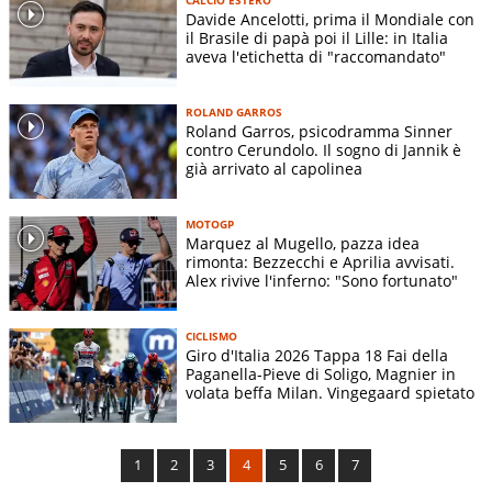
Davide Ancelotti, prima il Mondiale con
il Brasile di papà poi il Lille: in Italia
aveva l'etichetta di "raccomandato"
ROLAND GARROS
Roland Garros, psicodramma Sinner
contro Cerundolo. Il sogno di Jannik è
già arrivato al capolinea
MOTOGP
Marquez al Mugello, pazza idea
rimonta: Bezzecchi e Aprilia avvisati.
Alex rivive l'inferno: "Sono fortunato"
CICLISMO
Giro d'Italia 2026 Tappa 18 Fai della
Paganella-Pieve di Soligo, Magnier in
volata beffa Milan. Vingegaard spietato
1
2
3
4
5
6
7