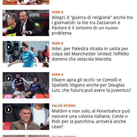
SERIE A
Allegri, è “guerra di religione” anche tra
i giornalisti: la lite tra Zazzaroni e
Pastore è il sintomo di un nuovo
problema
SERIE A
Inter, per Palestra strada in salita per
colpa del Manchester United: l’effetto
domino che ostacola Marotta
SERIE A
Elkann apra gli occhi: se Comolli e
Spalletti litigano anche per Douglas
Luiz, che futuro può avere la Juventus?
CALCIO ESTERO
Maldini e non solo, al Fenerbahce può
nascere una colonia italiana: Conte o
Pioli per la panchina, arriverà anche
Leao?
CALCIO ESTERO