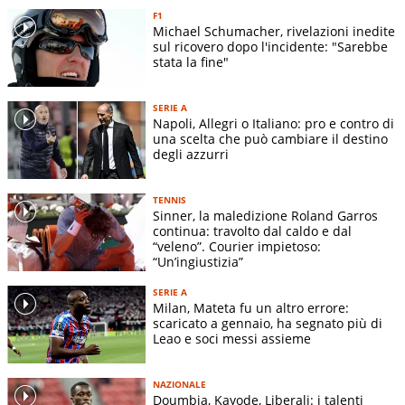
F1
Michael Schumacher, rivelazioni inedite
sul ricovero dopo l'incidente: "Sarebbe
stata la fine"
SERIE A
Napoli, Allegri o Italiano: pro e contro di
una scelta che può cambiare il destino
degli azzurri
TENNIS
Sinner, la maledizione Roland Garros
continua: travolto dal caldo e dal
“veleno”. Courier impietoso:
“Un’ingiustizia”
SERIE A
Milan, Mateta fu un altro errore:
scaricato a gennaio, ha segnato più di
Leao e soci messi assieme
NAZIONALE
Doumbia, Kayode, Liberali: i talenti