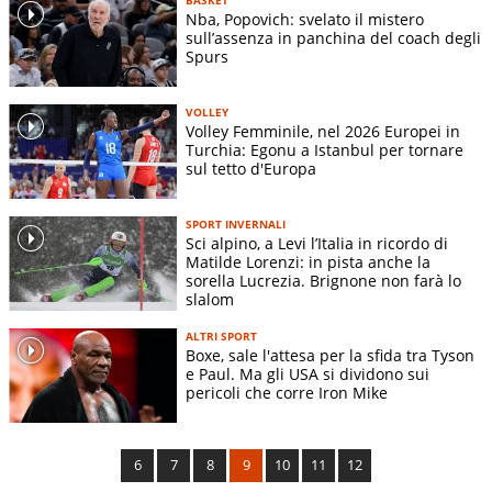
Nba, Popovich: svelato il mistero
sull’assenza in panchina del coach degli
Spurs
VOLLEY
Volley Femminile, nel 2026 Europei in
Turchia: Egonu a Istanbul per tornare
sul tetto d'Europa
SPORT INVERNALI
Sci alpino, a Levi l’Italia in ricordo di
Matilde Lorenzi: in pista anche la
sorella Lucrezia. Brignone non farà lo
slalom
ALTRI SPORT
Boxe, sale l'attesa per la sfida tra Tyson
e Paul. Ma gli USA si dividono sui
pericoli che corre Iron Mike
6
7
8
9
10
11
12