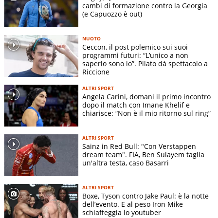
cambi di formazione contro la Georgia
(e Capuozzo è out)
NUOTO
Ceccon, il post polemico sui suoi
programmi futuri: “L’unico a non
saperlo sono io”. Pilato dà spettacolo a
Riccione
ALTRI SPORT
Angela Carini, domani il primo incontro
dopo il match con Imane Khelif e
chiarisce: “Non è il mio ritorno sul ring”
ALTRI SPORT
Sainz in Red Bull: "Con Verstappen
dream team". FIA, Ben Sulayem taglia
un'altra testa, caso Basarri
ALTRI SPORT
Boxe, Tyson contro Jake Paul: è la notte
dell’evento. E al peso Iron Mike
schiaffeggia lo youtuber