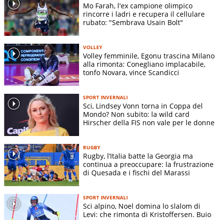
Mo Farah, l'ex campione olimpico
rincorre i ladri e recupera il cellulare
rubato: "Sembrava Usain Bolt"
VOLLEY
Volley femminile, Egonu trascina Milano
alla rimonta: Conegliano implacabile,
tonfo Novara, vince Scandicci
SPORT INVERNALI
Sci, Lindsey Vonn torna in Coppa del
Mondo? Non subito: la wild card
Hirscher della FIS non vale per le donne
RUGBY
Rugby, l’Italia batte la Georgia ma
continua a preoccupare: la frustrazione
di Quesada e i fischi del Marassi
SPORT INVERNALI
Sci alpino, Noel domina lo slalom di
Levi: che rimonta di Kristoffersen. Buio