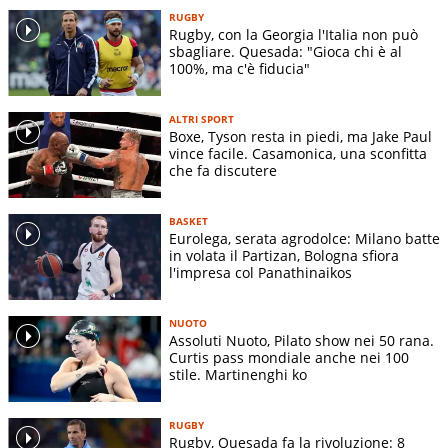
RUGBY
Rugby, con la Georgia l'Italia non può
sbagliare. Quesada: "Gioca chi è al
100%, ma c'è fiducia"
ALTRI SPORT
Boxe, Tyson resta in piedi, ma Jake Paul
vince facile. Casamonica, una sconfitta
che fa discutere
BASKET
Eurolega, serata agrodolce: Milano batte
in volata il Partizan, Bologna sfiora
l'impresa col Panathinaikos
NUOTO
Assoluti Nuoto, Pilato show nei 50 rana.
Curtis pass mondiale anche nei 100
stile. Martinenghi ko
RUGBY
Rugby, Quesada fa la rivoluzione: 8