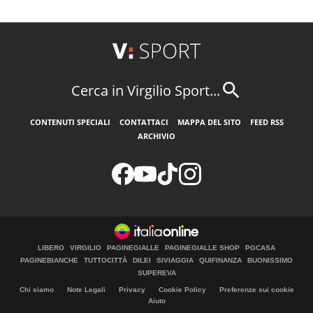
Cerca in Virgilio Sport...
CONTENUTI SPECIALI
CONTATTACI
MAPPA DEL SITO
FEED RSS
ARCHIVIO
LIBERO
VIRGILIO
PAGINEGIALLE
PAGINEGIALLE SHOP
PGCASA
PAGINEBIANCHE
TUTTOCITTÀ
DILEI
SIVIAGGIA
QUIFINANZA
BUONISSIMO
SUPEREVA
Chi siamo
Note Legali
Privacy
Cookie Policy
Preferenze sui cookie
Aiuto