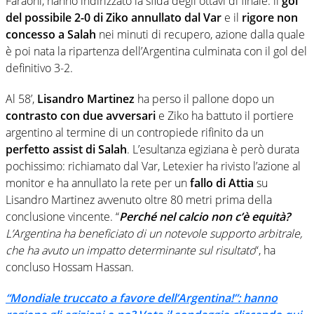
Faraoni, hanno indirizzato la sfida degli ottavi di finale: il
gol
del possibile 2-0 di Ziko annullato dal Var
e il
rigore non
concesso a Salah
nei minuti di recupero, azione dalla quale
è poi nata la ripartenza dell’Argentina culminata con il gol del
definitivo 3-2.
Al 58’,
Lisandro Martinez
ha perso il pallone dopo un
contrasto con due avversari
e Ziko ha battuto il portiere
argentino al termine di un contropiede rifinito da un
perfetto assist di Salah
. L’esultanza egiziana è però durata
pochissimo: richiamato dal Var, Letexier ha rivisto l’azione al
monitor e ha annullato la rete per un
fallo di Attia
su
Lisandro Martinez avvenuto oltre 80 metri prima della
conclusione vincente. “
Perché nel calcio non c’è equità?
L’Argentina ha beneficiato di un notevole supporto arbitrale,
che ha avuto un impatto determinante sul risultato
“, ha
concluso Hossam Hassan.
“Mondiale truccato a favore dell’Argentina!”: hanno