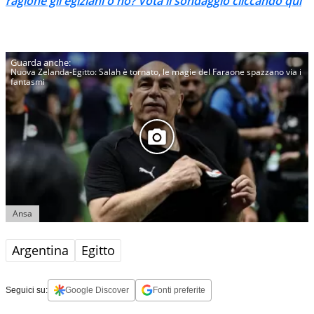
ragione gli egiziani o no? Vota il sondaggio cliccando qui
Nuova Zelanda-Egitto: Salah è tornato, le magie del Faraone spazzano via i
fantasmi
Ansa
Argentina
Egitto
Seguici su:
Google Discover
Fonti preferite