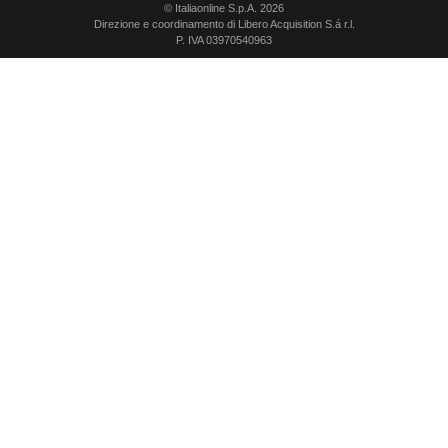
© Italiaonline S.p.A. 2026
Direzione e coordinamento di Libero Acquisition S.á r.l.
P. IVA 03970540963