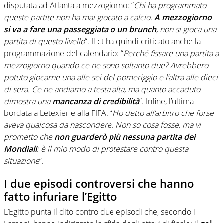
disputata ad Atlanta a mezzogiorno: “
Chi ha programmato
queste partite non ha mai giocato a calcio.
A mezzogiorno
si va a fare una passeggiata o un brunch
, non si gioca una
partita di questo livello
“. Il ct ha quindi criticato anche la
programmazione del calendario: “
Perché fissare una partita a
mezzogiorno quando ce ne sono soltanto due? Avrebbero
potuto giocarne una alle sei del pomeriggio e l’altra alle dieci
di sera. Ce ne andiamo a testa alta, ma quanto accaduto
dimostra una
mancanza di credibilità
“. Infine, l’ultima
bordata a Letexier e alla FIFA: “
Ho detto all’arbitro che forse
aveva qualcosa da nascondere. Non so cosa fosse, ma vi
prometto che
non guarderò più nessuna partita dei
Mondiali
: è il mio modo di protestare contro questa
situazione
“.
I due episodi controversi che hanno
fatto infuriare l’Egitto
L’Egitto punta il dito contro due episodi che, secondo i