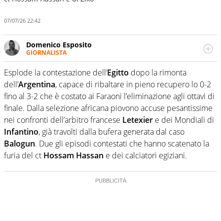
07/07/26 22:42
Domenico Esposito
GIORNALISTA
Da vent’anni in campo e sul campo per vivere ogni evento
in tutte le sue sfaccettature. Passione smisurata per il
Esplode la contestazione dell’
Egitto
dopo la rimonta
calcio e per la sfera di cuoio. Il pallone è una cosa
dell’
Argentina
, capace di ribaltare in pieno recupero lo 0-2
serissima, guai a dirgli di no
fino al 3-2 che è costato ai Faraoni l’eliminazione agli ottavi di
finale. Dalla selezione africana piovono accuse pesantissime
nei confronti dell’arbitro francese
Letexier
e dei Mondiali di
Infantino
, già travolti dalla bufera generata dal caso
Balogun
. Due gli episodi contestati che hanno scatenato la
furia del ct
Hossam Hassan
e dei calciatori egiziani.