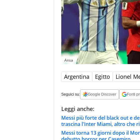
Ansa
Argentina
Egitto
Lionel M
Seguici su:
Google Discover
Fonti pr
Leggi anche:
Messi più forte del black out e del
trascina l'Inter Miami, altro che ri
Messi torna 13 giorni dopo il Mond
debutto horror per Casemiro