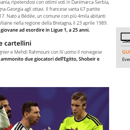
ania, ripetendosi con ottimi voti in Danimarca-Serbia,
na-Georgia agli ottavi. Il francese vanta 67 partite
2017. Nato a Bédée, un comune con più 4mila abitanti
Vilaine nella regione della Bretagna, il 23 aprile 1989.
iù giovane ad esordire in Ligue 1, a 25 anni.
 cartellini
Mugnier e Mehdi Rahmouni con IV uomo il norvegese
GUI
 ammonito due giocatori dell’Egitto, Shobeir e
Even