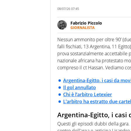
08/07/26 07:45
Fabrizio Piccolo
GIORNALISTA
Nella sua carriera ha seguito 
agenzie e testate. Esperienza
Nessun ammonito per oltre 90’ (due gi
prevalentemente di calcio
falli fischiati, 13 Argentina, 11 Egitto
prova sostanzialmente accettabile pe
nazionale africana ha protestato mol
compreso il ct Hassan. Vediamo cosa
Argentina-Egitto, i casi da mov
Il gol annullato
Chi è l’arbitro Letexier
L’arbitro ha estratto due cartel
Argentina-Egitto, i casi
Questi gli episodi dubbi della gara. 
centro dell’area e anticipa Lisandr