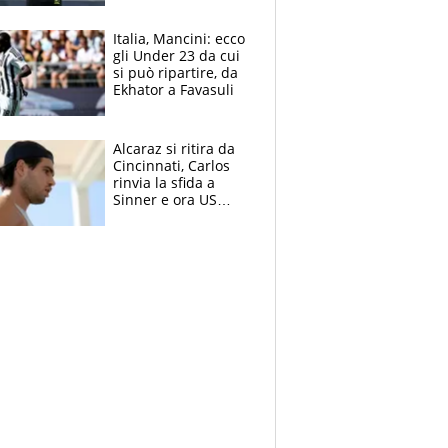
nero per gli arbitri
Italia, Mancini: ecco
gli Under 23 da cui
si può ripartire, da
Ekhator a Favasuli
Alcaraz si ritira da
Cincinnati, Carlos
rinvia la sfida a
Sinner e ora US
Open di nuovo a
rischio