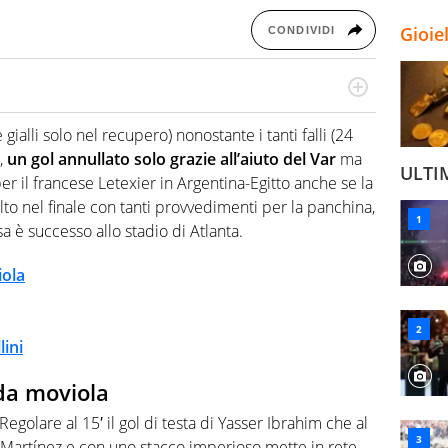
Gioie
CONDIVIDI
numerose manifestazioni sportive e collaborato con
, competenza, conoscenza e memoria storica. Si occupa
alli solo nel recupero) nonostante i tanti falli (24
),
un gol annullato solo grazie all’aiuto del Var
ma
ULTI
r il francese Letexier in Argentina-Egitto anche se la
to nel finale con tanti provvedimenti per la panchina,
 è successo allo stadio di Atlanta.
iola
lini
 da moviola
Regolare al 15′ il gol di testa di Yasser Ibrahim che al
o Martínez e con uno stacco imperioso mette in rete.