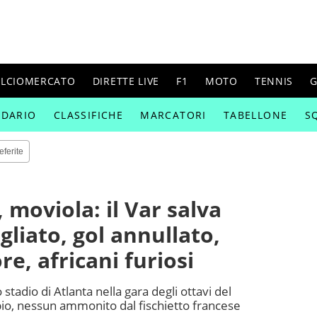
ALCIOMERCATO
DIRETTE LIVE
F1
MOTO
TENNIS
G
NDARIO
CLASSIFICHE
MARCATORI
TABELLONE
S
eferite
 moviola: il Var salva
gliato, gol annullato,
e, africani furiosi
 stadio di Atlanta nella gara degli ottavi del
pio, nessun ammonito dal fischietto francese