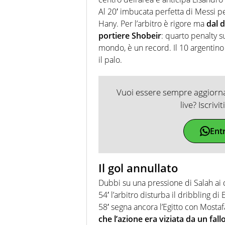
Al 20′ imbucata perfetta di Messi p
Hany. Per l’arbitro è rigore ma
dal d
portiere Shobeir
: quarto penalty su
mondo, è un record. Il 10 argentino
il palo.
Vuoi essere sempre aggiornat
live? Iscrivi
Ent
Il gol annullato
Dubbi su una pressione di Salah ai d
54′ l’arbitro disturba il dribbling d
58′ segna ancora l’Egitto con Mostafa
che l’azione era viziata da un fall