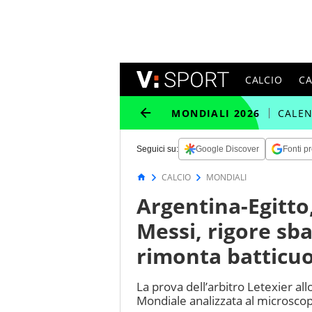
CALCIO
C
MONDIALI 2026
CALE
Seguici su:
Google Discover
Fonti pr
CALCIO
MONDIALI
Argentina-Egitto,
Messi, rigore sba
rimonta batticuor
La prova dell’arbitro Letexier allo
Mondiale analizzata al microsco