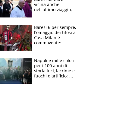
vicina anche
nell'ultimo viaggio,
la moglie Maura, i
figli e i suoi cari
circondati
Baresi 6 per sempre,
dall'affetto dei tifosi
l'omaggio dei tifosi a
Casa Milan è
commovente:
maglie, bandiere,
sciarpe, lacrime e
bigliettini
Napoli è mille colori:
per i 100 anni di
storia luci, lacrime e
fuochi d'artificio: De
Laurentiis salta al
coro anti-Juve