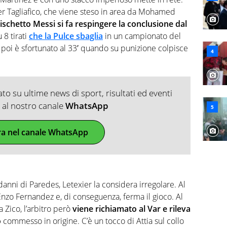
er Tagliafico, che viene steso in area da Mohamed
ischetto Messi si fa respingere la conclusione dal
 8 tirati
che la Pulce sbaglia
in un campionato del
 poi è sfortunato al 33′ quando su punizione colpisce
o su ultime news di sport, risultati ed eventi
ti al nostro canale
WhatsApp
ra nel canale WhatsApp
anni di Paredes, Letexier la considera irregolare. Al
i Enzo Fernandez e, di conseguenza, ferma il gioco. Al
 Zico, l’arbitro però
viene richiamato al Var e rileva
o
commesso in origine. C’è un tocco di Attia sul collo