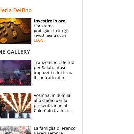
STORIE
lleria Delfino
SPECIALI
Investire in oro
L’oro torna
ESPERTI
protagonista tra gli
investimenti sicuri
LEGGI
CONTATTI
ME GALLERY
Trabzonspor, delirio
per Salah: tifosi
impazziti e lui firma
il contratto allo
stadio
Vozinha, in 30mila
allo stadio per la
presentazione al
Colo-Colo tra luci,
spettacolo, elicotteri
e paracadutisti
La famiglia di Franco
Baresi sempre