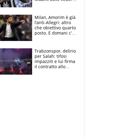
in tv e le formazioni
Milan, Amorim è già
l’anti-Allegri: altro
che obiettivo quarto
posto. E domani c’è
il Chelsea, dove
vederla in tv
Trabzonspor, delirio
per Salah: tifosi
impazziti e lui firma
il contratto allo
stadio