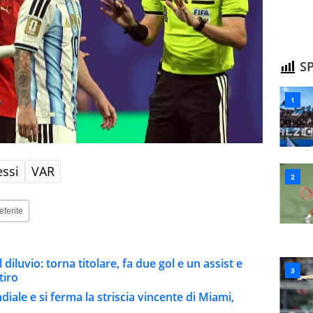
SP
essi
VAR
eferite
 diluvio: torna titolare, fa due gol e un assist e
tiro
iale e si ferma la striscia vincente di Miami,