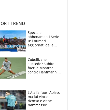
ORT TREND
Speciale
abbonamenti Serie
B: i numeri
aggiornati delle
venti squadre
cadette
Cobolli, che
succede? Subito
fuori a Montreal
contro Hanfmann,
per Flavio è tutta
colpa della tosse
L'Aia fa fuori Abisso
ma lui vince il
ricorso e viene
riammesso:
continua momento