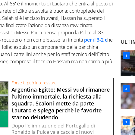
to. Al 66′ è il momento di Lautaro che entra al posto di
 rete di Ziko e stavolta è buona: contropiede dei
. Salah si è lanciato in avanti, Hassan ha superato i
 ha finalizzato l’azione da distanza ravvicinata.
ssist di Messi. Poi ci pensa proprio la Pulce all’83’
o recupero, non completasse la rimonta
per il 3-2 c
he
ULTI
ale folle: espulso un componente della panchina
nuano i cartellini anche per lo staff tecnico dell’Egitto
texier, compreso il tecnico Hassam ma non cambia più
Forse ti può interessare
Argentina-Egitto: Messi vuol rimanere
l'ultimo immortale, la richiesta alla
squadra. Scaloni mette da parte
Lautaro e spiega perchè le favorite
stanno deludendo
Dopo l'eliminazione del Portogallo di
Ronaldo la Pulce va a caccia di nuovi