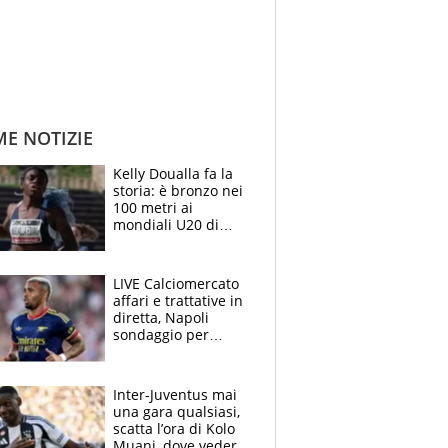
ME NOTIZIE
Kelly Doualla fa la
storia: è bronzo nei
100 metri ai
mondiali U20 di
Eugene. "Ho
spazzato via l'ansia
con una gran finale"
LIVE Calciomercato
affari e trattative in
diretta, Napoli
sondaggio per
Gabriel Jesus. Juve-
dilemma portiere, si
accende l'Atalanta
Inter-Juventus mai
una gara qualsiasi,
scatta l’ora di Kolo
Muani, dove vederla