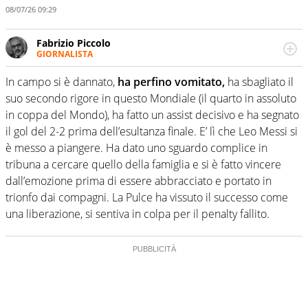
08/07/26 09:29
Fabrizio Piccolo
GIORNALISTA
Nella sua carriera ha seguito numerose manifestazioni
sportive e collaborato con agenzie e testate. Esperienza,
In campo si è dannato,
ha perfino vomitato,
ha sbagliato il
competenza, conoscenza e memoria storica. Si occupa
suo secondo rigore in questo Mondiale (il quarto in assoluto
prevalentemente di calcio
in coppa del Mondo), ha fatto un assist decisivo e ha segnato
il gol del 2-2 prima dell’esultanza finale. E’ lì che Leo Messi si
è messo a piangere. Ha dato uno sguardo complice in
tribuna a cercare quello della famiglia e si è fatto vincere
dall’emozione prima di essere abbracciato e portato in
trionfo dai compagni. La Pulce ha vissuto il successo come
una liberazione, si sentiva in colpa per il penalty fallito.