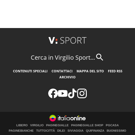
Cerca in Virgilio Sport...
CONTENUTI SPECIALI
CONTATTACI
MAPPA DEL SITO
FEED RSS
ARCHIVIO
LIBERO
VIRGILIO
PAGINEGIALLE
PAGINEGIALLE SHOP
PGCASA
PAGINEBIANCHE
TUTTOCITTÀ
DILEI
SIVIAGGIA
QUIFINANZA
BUONISSIMO