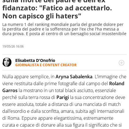
fidanzato: "Fatico ad accettarlo.
Non capisco gli haters"
La numero 1 del ranking mondiale parla del grande dolore per
la perdita del padre e la sofferenza per l'ex che l'ha messa a
dura prova. E posta al centro di un bersaglio social insostenibile
19/05/26 16:06
Elisabetta D'Onofrio
GIORNALISTA E CONTENT CREATOR
Giornalista professionista dal 2007, scrive per curiosità
personale e necessità: soprattutto di calcio, di sport e dei
Nulla appare semplice, in
Aryna Sabalenka
. L’immagine che
suoi protagonisti, concedendosi innocenti evasioni
viene restituita dalle prime fotografie dal campo del
Roland
nell'ambito della creazione di format. Un tempo ala
Garros
la mostrano in un total black asciutto, essenziale
destra, oggi si sente a suo agio nel ruolo di libero. Cura
perché sulla terra rossa di
Parigi
la sua concentrazione deve
una classifica riservata dei migliori 5 calciatori di sempre.
essere assoluta, totale a distanza di una manciata di match
dall’esordio e dalla sconfitta, amara, subita agli Internazionali
di Roma. Eppure appare elegantissima, estremamente
curata e capace di donare alla sua figura il significato che si