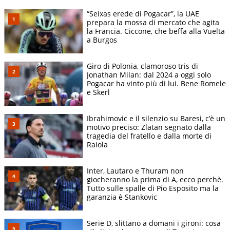
“Seixas erede di Pogacar”, la UAE
prepara la mossa di mercato che agita
la Francia. Ciccone, che beffa alla Vuelta
a Burgos
Giro di Polonia, clamoroso tris di
Jonathan Milan: dal 2024 a oggi solo
Pogacar ha vinto più di lui. Bene Romele
e Skerl
Ibrahimovic e il silenzio su Baresi, c’è un
motivo preciso: Zlatan segnato dalla
tragedia del fratello e dalla morte di
Raiola
Inter, Lautaro e Thuram non
giocheranno la prima di A, ecco perchè.
Tutto sulle spalle di Pio Esposito ma la
garanzia è Stankovic
Serie D, slittano a domani i gironi: cosa