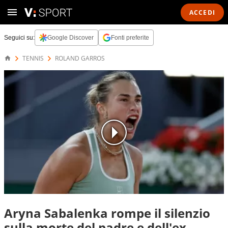
ACCEDI
Seguici su:
Google Discover
Fonti preferite
TENNIS
ROLAND GARROS
Aryna Sabalenka rompe il silenzio
sulla morte del padre e dell'ex