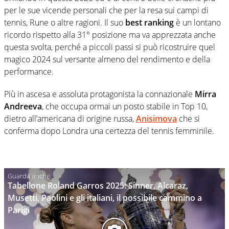
per le sue vicende personali che per la resa sui campi di
tennis, Rune o altre ragioni. Il suo
best ranking
è un lontano
ricordo rispetto alla 31° posizione ma va apprezzata anche
questa svolta, perché a piccoli passi si può ricostruire quel
magico 2024 sul versante almeno del rendimento e della
performance.
Più in ascesa e assoluta protagonista la connazionale
Mirra
Andreeva
, che occupa ormai un posto stabile in Top 10,
dietro all’americana di origine russa,
Anisimova
che si
conferma dopo Londra una certezza del tennis femminile.
Tabellone Roland Garros 2025: Sinner, Alcaraz,
Musetti, Paolini e gli italiani, il possibile cammino a
Parigi