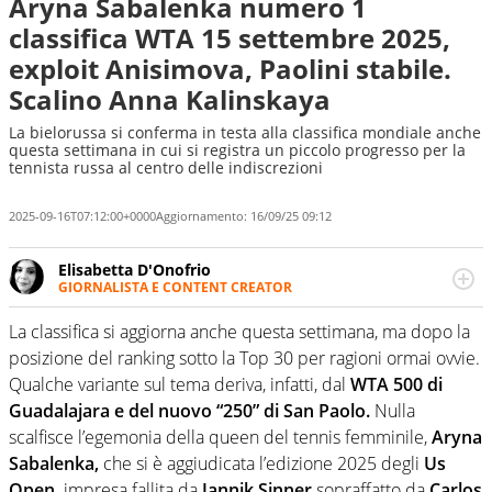
Aryna Sabalenka numero 1
classifica WTA 15 settembre 2025,
exploit Anisimova, Paolini stabile.
Scalino Anna Kalinskaya
La bielorussa si conferma in testa alla classifica mondiale anche
questa settimana in cui si registra un piccolo progresso per la
tennista russa al centro delle indiscrezioni
2025-09-16T07:12:00+0000
Aggiornamento:
16/09/25 09:12
Elisabetta D'Onofrio
GIORNALISTA E CONTENT CREATOR
Giornalista professionista dal 2007, scrive per curiosità
personale e necessità: soprattutto di calcio, di sport e dei
La classifica si aggiorna anche questa settimana, ma dopo la
suoi protagonisti, concedendosi innocenti evasioni
posizione del ranking sotto la Top 30 per ragioni ormai ovvie.
nell'ambito della creazione di format. Un tempo ala
Qualche variante sul tema deriva, infatti, dal
WTA 500 di
destra, oggi si sente a suo agio nel ruolo di libero. Cura
Guadalajara e del nuovo “250” di San Paolo.
Nulla
una classifica riservata dei migliori 5 calciatori di sempre.
scalfisce l’egemonia della queen del tennis femminile,
Aryna
Sabalenka,
che si è aggiudicata l’edizione 2025 degli
Us
Open,
impresa fallita da
Jannik Sinner
sopraffatto da
Carlos