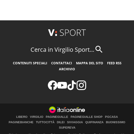
Cerca in Virgilio Sport...
CONTENUTI SPECIALI
CONTATTACI
MAPPA DEL SITO
FEED RSS
ARCHIVIO
LIBERO
VIRGILIO
PAGINEGIALLE
PAGINEGIALLE SHOP
PGCASA
PAGINEBIANCHE
TUTTOCITTÀ
DILEI
SIVIAGGIA
QUIFINANZA
BUONISSIMO
SUPEREVA