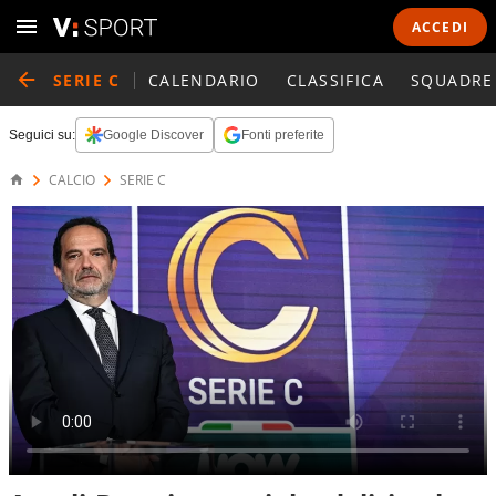
ACCEDI
SERIE C
CALENDARIO
CLASSIFICA
SQUADRE
Seguici su:
Google Discover
Fonti preferite
CALCIO
SERIE C