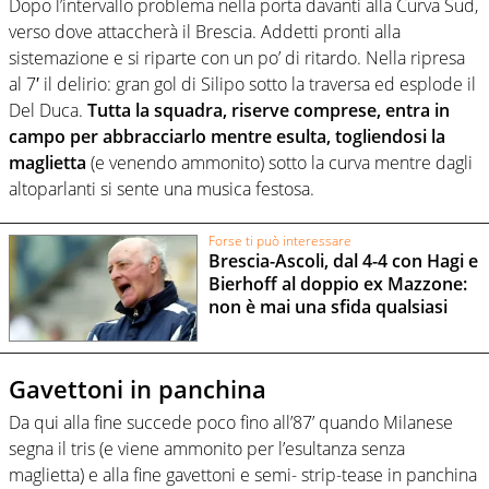
Dopo l’intervallo problema nella porta davanti alla Curva Sud,
verso dove attaccherà il Brescia. Addetti pronti alla
sistemazione e si riparte con un po’ di ritardo. Nella ripresa
al 7′ il delirio: gran gol di Silipo sotto la traversa ed esplode il
Del Duca.
Tutta la squadra, riserve comprese, entra in
campo per abbracciarlo mentre esulta, togliendosi la
maglietta
(e venendo ammonito) sotto la curva mentre dagli
altoparlanti si sente una musica festosa.
Forse ti può interessare
Brescia-Ascoli, dal 4-4 con Hagi e
Bierhoff al doppio ex Mazzone:
non è mai una sfida qualsiasi
Gavettoni in panchina
Da qui alla fine succede poco fino all’87’ quando Milanese
segna il tris (e viene ammonito per l’esultanza senza
maglietta) e alla fine gavettoni e semi- strip-tease in panchina