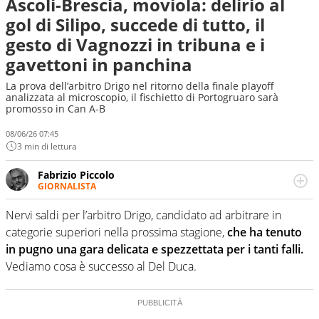
Ascoli-Brescia, moviola: delirio al
gol di Silipo, succede di tutto, il
gesto di Vagnozzi in tribuna e i
gavettoni in panchina
La prova dell’arbitro Drigo nel ritorno della finale playoff
analizzata al microscopio, il fischietto di Portogruaro sarà
promosso in Can A-B
08/06/26 07:45
3 min di lettura
Fabrizio Piccolo
GIORNALISTA
Nella sua carriera ha seguito numerose manifestazioni
sportive e collaborato con agenzie e testate. Esperienza,
Nervi saldi per l’arbitro Drigo, candidato ad arbitrare in
competenza, conoscenza e memoria storica. Si occupa
categorie superiori nella prossima stagione,
che ha tenuto
prevalentemente di calcio
in pugno una gara delicata e spezzettata per i tanti falli.
Vediamo cosa è successo al Del Duca.