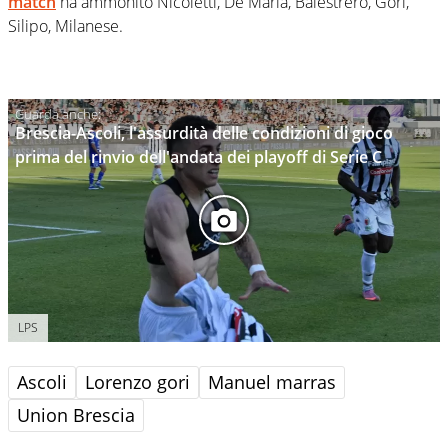
match
ha ammonito Nicoletti, De Maria, Balestrero, Gori,
Silipo, Milanese.
Brescia-Ascoli, l'assurdità delle condizioni di gioco
prima del rinvio dell'andata dei playoff di Serie C
LPS
Ascoli
Lorenzo gori
Manuel marras
Union Brescia