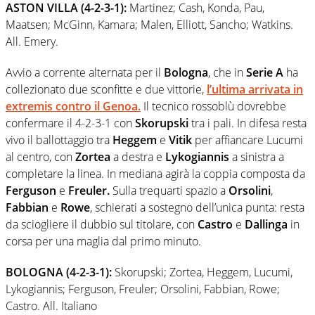
ASTON VILLA (4-2-3-1):
Martinez; Cash, Konda, Pau,
Maatsen; McGinn, Kamara; Malen, Elliott, Sancho; Watkins.
All. Emery.
Avvio a corrente alternata per il
Bologna
, che in
Serie A
ha
collezionato due sconfitte e due vittorie,
l’ultima arrivata in
extremis contro il
Genoa
.
Il tecnico rossoblù dovrebbe
confermare il 4-2-3-1 con
Skorupski
tra i pali. In difesa resta
vivo il ballottaggio tra
Heggem
e
Vitik
per affiancare Lucumi
al centro, con
Zortea
a destra e
Lykogiannis
a sinistra a
completare la linea. In mediana agirà la coppia composta da
Ferguson
e
Freuler.
Sulla trequarti spazio a
Orsolini
,
Fabbian
e
Rowe
, schierati a sostegno dell’unica punta: resta
da sciogliere il dubbio sul titolare, con
Castro
e
Dallinga
in
corsa per una maglia dal primo minuto.
BOLOGNA (4-2-3-1):
Skorupski; Zortea, Heggem, Lucumi,
Lykogiannis; Ferguson, Freuler; Orsolini, Fabbian, Rowe;
Castro. All. Italiano