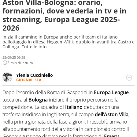
Aston Villa-Bologna: orario,
formazioni, dove vederla in tv e in
streaming, Europa League 2025-
2026
Inizia il cammino in Europa anche per il team di Italiano:
ballottaggio in difesa Heggem-Vitik, dubbio in avanti tra Castro e
Dallinga. Tutte le info
25/09/25 09:38
3 min di lettura
Ylenia Cucciniello
GIORNALISTA
Appassionatissima di tutto lo sport: scrive di calcio
giocato ma non rinuncia allo sguardo sull'extra campo,
Dopo l’esordio della Roma di Gasperini in
Europa League
,
dove spesso si trovano risposte che il rettangolo verde
tocca ora al
Bologna
iniziare il proprio percorso nella
non riesce a restituire
competizione. La squadra di
Italiano
debutta con una
trasferta insidiosa in Inghilterra, sul campo
dell’Aston
Villa
,
nella prima giornata della fase a gironi. I rossoblù arrivano
all’appuntamento forti della vittoria in campionato contro il
Genoa; situazione diversa per la formazione di
Emery
,