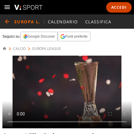
ACCEDI
EUROPA L.
CALENDARIO
CLASSIFICA
Seguici su:
Google Discover
Fonti preferite
CALCIO
EUROPA LEAGUE