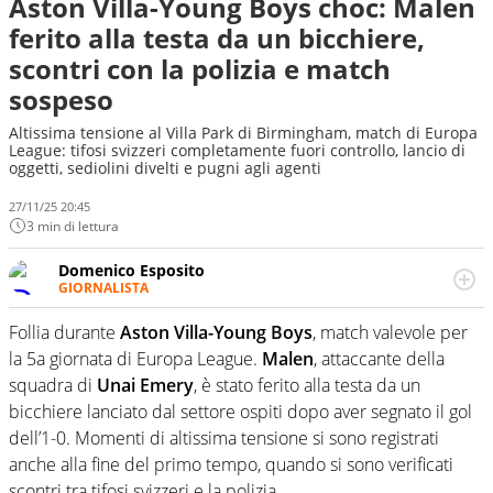
Aston Villa-Young Boys choc: Malen
ferito alla testa da un bicchiere,
scontri con la polizia e match
sospeso
Altissima tensione al Villa Park di Birmingham, match di Europa
League: tifosi svizzeri completamente fuori controllo, lancio di
oggetti, sediolini divelti e pugni agli agenti
27/11/25 20:45
3 min di lettura
Domenico Esposito
GIORNALISTA
Da vent’anni in campo e sul campo per vivere ogni evento
in tutte le sue sfaccettature. Passione smisurata per il
Follia durante
Aston Villa-Young Boys
, match valevole per
calcio e per la sfera di cuoio. Il pallone è una cosa
la 5a giornata di Europa League.
Malen
, attaccante della
serissima, guai a dirgli di no
squadra di
Unai Emery
, è stato ferito alla testa da un
bicchiere lanciato dal settore ospiti dopo aver segnato il gol
dell’1-0. Momenti di altissima tensione si sono registrati
anche alla fine del primo tempo, quando si sono verificati
scontri tra tifosi svizzeri e la polizia.