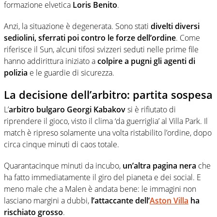
formazione elvetica
Loris Benito
.
Anzi, la situazione è degenerata. Sono stati
divelti diversi
sediolini, sferrati poi contro le forze dell’ordine
. Come
riferisce il Sun, alcuni tifosi svizzeri seduti nelle prime file
hanno addirittura iniziato a
colpire a pugni gli agenti di
polizia
e le guardie di sicurezza.
La decisione dell’arbitro: partita sospesa
L’
arbitro bulgaro Georgi Kabakov
si è rifiutato di
riprendere il gioco, visto il clima ‘da guerriglia’ al Villa Park. Il
match è ripreso solamente una volta ristabilito l’ordine, dopo
circa cinque minuti di caos totale.
Quarantacinque minuti da incubo,
un’altra pagina nera
che
ha fatto immediatamente il giro del pianeta e dei social. E
meno male che a Malen è andata bene: le immagini non
lasciano margini a dubbi,
l’attaccante dell’
Aston Villa
ha
rischiato grosso
.