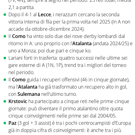
2,1 a partita.
Dopo il 4-1 al
Lecce
, i nerazzurri cercano la seconda
vittoria interna di fila per la prima volta nel 2025 (in A non
accade da ottobre-dicembre 2024).
Il
Como
ha vinto solo due dei nove derby lombardi dal
ritorno in A: uno proprio con l’
Atalanta
(andata 2024/25) e
uno a Monza; poi due pari e cinque ko.
Lariani forti in trasferta: quattro successi nelle ultime sei
gare esterne di A (1N, 1P), trend tra i migliori del torneo
nel periodo.
Il
Como
guida i recuperi offensivi (46 in cinque giornate),
ma l’
Atalanta
ha già trasformato un recupero alto in gol,
con
Sulemana
nell’ultimo turno.
Krstovic
ha partecipato a cinque reti nelle prime cinque
giornate: può diventare il primo atalantino oltre quota
cinque coinvolgimenti nelle prime sei dal 2004/05.
Paz
(3 gol + 3 assist) è tra i pochi centrocampisti d’Europa
già in doppia cifra di coinvolgimenti: è anche tra i più