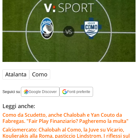
Atalanta
Como
Seguici su:
Google Discover
Fonti preferite
Leggi anche:
Como da Scudetto, anche Chalobah e Yan Couto da
Fabregas. "Fair Play Finanziario? Pagheremo la multa"
Calciomercato: Chalobah al Como, la Juve su Vicario,
Koulierakis alla Roma, pasticcio Lindstrom. I riflessi sul