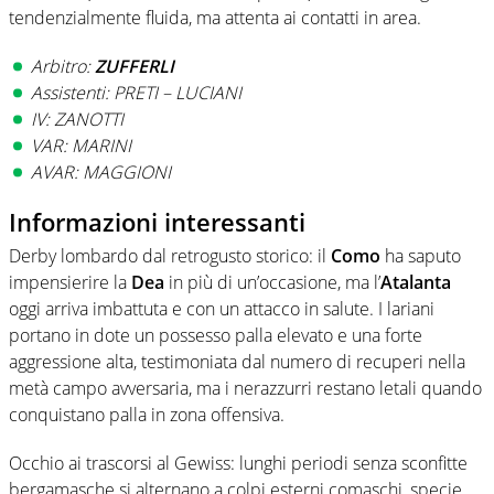
tendenzialmente fluida, ma attenta ai contatti in area.
Arbitro:
ZUFFERLI
Assistenti: PRETI – LUCIANI
IV: ZANOTTI
VAR: MARINI
AVAR: MAGGIONI
Informazioni interessanti
Derby lombardo dal retrogusto storico: il
Como
ha saputo
impensierire la
Dea
in più di un’occasione, ma l’
Atalanta
oggi arriva imbattuta e con un attacco in salute. I lariani
portano in dote un possesso palla elevato e una forte
aggressione alta, testimoniata dal numero di recuperi nella
metà campo avversaria, ma i nerazzurri restano letali quando
conquistano palla in zona offensiva.
Occhio ai trascorsi al Gewiss: lunghi periodi senza sconfitte
bergamasche si alternano a colpi esterni comaschi, specie