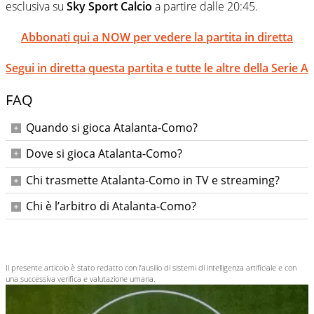
esclusiva su
Sky Sport Calcio
a partire dalle 20:45.
Abbonati qui a NOW per vedere la partita in diretta
Segui in diretta questa partita e tutte le altre della Serie A
FAQ
Quando si gioca Atalanta-Como?
Sabato 4 ottobre 2025 alle ore 20:45.
Dove si gioca Atalanta-Como?
Alla New Balance Arena di Bergamo.
Chi trasmette Atalanta-Como in TV e streaming?
La partita è in diretta su DAZN e su Sky Sport Calcio.
Chi è l’arbitro di Atalanta-Como?
Dirige Luca Zufferli di Udine; assistenti Preti e Luciani, IV
Zanotti, VAR Marini, AVAR Maggioni.
Il presente articolo è stato redatto con l’ausilio di sistemi di intelligenza artificiale e con
una successiva verifica e valutazione umana.