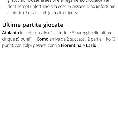
ginocchio), Dossena (lesione al legamento crociato), Van
der Brempt (infortunio alla coscia), Assane Diao (infortunio
al piede). Squalificati: Jesús Rodríguez.
Ultime partite giocate
Atalanta
in serie positiva: 2 vittorie e 3 pareggi nelle ultime
cinque (9 punti). Il
Como
arriva da 2 successi, 2 pari e 1 ko (6
punti), con colpi pesanti contro
Fiorentina
e
Lazio
.