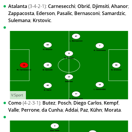
Atalanta
(3-4-2-1):
Carnesecchi
;
Obrić
,
Djimsiti
,
Ahanor
;
Zappacosta
,
Ederson
,
Pasalic
,
Bernasconi
;
Samardzic
,
Sulemana
;
Krstovic
.
V:Sport
Como
(4-2-3-1):
Butez
;
Posch
,
Diego Carlos
,
Kempf
,
Valle
;
Perrone
,
da Cunha
;
Addai
,
Paz
,
Kühn
;
Morata
.