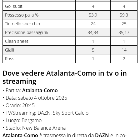
Gol subiti
4
4
Possesso palla %
53,9
59,3
Tiri nello specchio
24
25
Precisione passaggi %
84,34
85,17
Clean sheet
1
1
Gialli
5
14
Rossi
1
2
Dove vedere Atalanta-Como in tv o in
streaming
• Partita:
Atalanta-Como
• Data: sabato 4 ottobre 2025
• Orario: 20:45
• TV/Streaming: DAZN, Sky Sport Calcio
• Luogo: Bergamo
• Stadio: New Balance Arena
Atalanta-Como
è trasmessa in diretta da
DAZN
e in co-