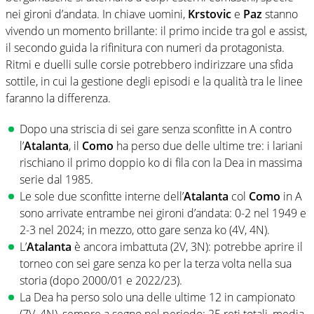
nei gironi d’andata. In chiave uomini,
Krstovic
e
Paz
stanno
vivendo un momento brillante: il primo incide tra gol e assist,
il secondo guida la rifinitura con numeri da protagonista.
Ritmi e duelli sulle corsie potrebbero indirizzare una sfida
sottile, in cui la gestione degli episodi e la qualità tra le linee
faranno la differenza.
Dopo una striscia di sei gare senza sconfitte in A contro
l’
Atalanta
, il
Como
ha perso due delle ultime tre: i lariani
rischiano il primo doppio ko di fila con la Dea in massima
serie dal 1985.
Le sole due sconfitte interne dell’
Atalanta
col
Como
in A
sono arrivate entrambe nei gironi d’andata: 0-2 nel 1949 e
2-3 nel 2024; in mezzo, otto gare senza ko (4V, 4N).
L’
Atalanta
è ancora imbattuta (2V, 3N): potrebbe aprire il
torneo con sei gare senza ko per la terza volta nella sua
storia (dopo 2000/01 e 2022/23).
La Dea ha perso solo una delle ultime 12 in campionato
(7V, 4N), sempre a segno nel periodo: 25 reti totali, media