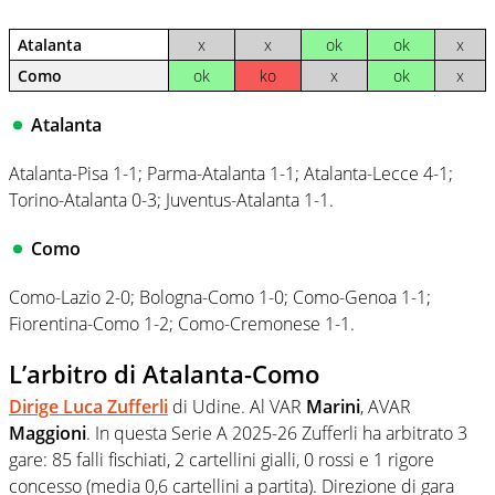
Atalanta
x
x
ok
ok
x
Como
ok
ko
x
ok
x
Atalanta
Atalanta-Pisa 1-1; Parma-Atalanta 1-1; Atalanta-Lecce 4-1;
Torino-Atalanta 0-3; Juventus-Atalanta 1-1.
Como
Como-Lazio 2-0; Bologna-Como 1-0; Como-Genoa 1-1;
Fiorentina-Como 1-2; Como-Cremonese 1-1.
L’arbitro di Atalanta-Como
Dirige
Luca Zufferli
di Udine. Al VAR
Marini
, AVAR
Maggioni
. In questa Serie A 2025-26 Zufferli ha arbitrato 3
gare: 85 falli fischiati, 2 cartellini gialli, 0 rossi e 1 rigore
concesso (media 0,6 cartellini a partita). Direzione di gara