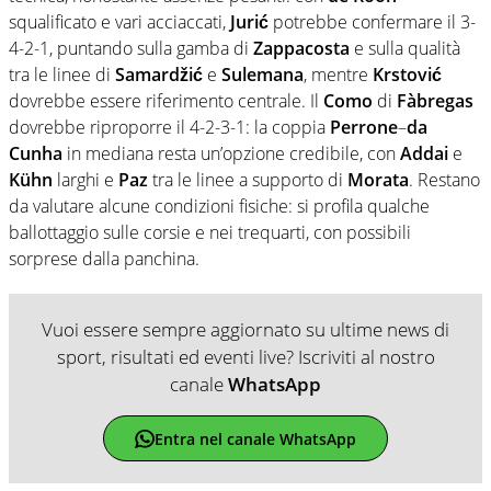
squalificato e vari acciaccati,
Jurić
potrebbe confermare il 3-
4-2-1, puntando sulla gamba di
Zappacosta
e sulla qualità
tra le linee di
Samardžić
e
Sulemana
, mentre
Krstović
dovrebbe essere riferimento centrale. Il
Como
di
Fàbregas
dovrebbe riproporre il 4-2-3-1: la coppia
Perrone
–
da
Cunha
in mediana resta un’opzione credibile, con
Addai
e
Kühn
larghi e
Paz
tra le linee a supporto di
Morata
. Restano
da valutare alcune condizioni fisiche: si profila qualche
ballottaggio sulle corsie e nei trequarti, con possibili
sorprese dalla panchina.
Vuoi essere sempre aggiornato su ultime news di
sport, risultati ed eventi live? Iscriviti al nostro
canale
WhatsApp
Entra nel canale WhatsApp