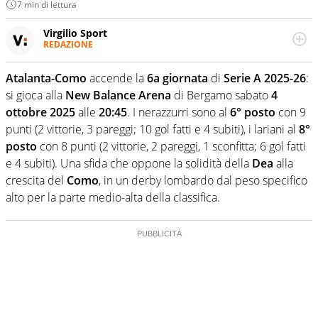
7 min di lettura
Virgilio Sport
REDAZIONE
Da oltre 20 anni informa in modo obiettivo e
appassionato su tutto il mondo dello sport. Calcio,
Atalanta-Como
accende la
6a giornata
di
Serie A 2025-26
:
calciomercato, F1, Motomondiale ma anche tennis,
si gioca alla
New Balance Arena
di Bergamo sabato
4
volley, basket: su Virgilio Sport i tifosi e gli appassionati
sanno che troveranno sempre copertura completa e
ottobre 2025
alle
20:45
. I nerazzurri sono al
6° posto
con 9
zero faziosità. La squadra di Virgilio Sport è formata da
punti (2 vittorie, 3 pareggi; 10 gol fatti e 4 subiti), i lariani al
8°
giornalisti ed esperti di sport abili sia nel gioco di
posto
con 8 punti (2 vittorie, 2 pareggi, 1 sconfitta; 6 gol fatti
rimessa quando intercettano le notizie e le rilanciano
e 4 subiti). Una sfida che oppone la solidità della
Dea
alla
verso la rete, sia nella costruzione dal basso quando
creano contenuti 100% originali ed esclusivi.
crescita del
Como
, in un derby lombardo dal peso specifico
alto per la parte medio-alta della classifica.