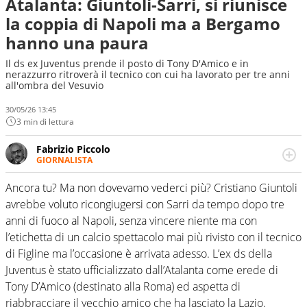
Atalanta: Giuntoli-Sarri, si riunisce
la coppia di Napoli ma a Bergamo
hanno una paura
Il ds ex Juventus prende il posto di Tony D'Amico e in
nerazzurro ritroverà il tecnico con cui ha lavorato per tre anni
all'ombra del Vesuvio
30/05/26 13:45
3 min di lettura
Fabrizio Piccolo
GIORNALISTA
Nella sua carriera ha seguito numerose manifestazioni
sportive e collaborato con agenzie e testate. Esperienza,
Ancora tu? Ma non dovevamo vederci più? Cristiano Giuntoli
competenza, conoscenza e memoria storica. Si occupa
avrebbe voluto ricongiugersi con Sarri da tempo dopo tre
prevalentemente di calcio
anni di fuoco al Napoli, senza vincere niente ma con
l’etichetta di un calcio spettacolo mai più rivisto con il tecnico
di Figline ma l’occasione è arrivata adesso. L’ex ds della
Juventus è stato ufficializzato dall’Atalanta come erede di
Tony D’Amico (destinato alla Roma) ed aspetta di
riabbracciare il vecchio amico che ha lasciato la Lazio.