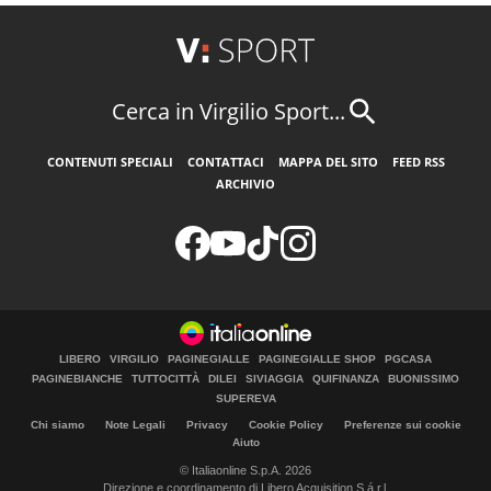
Cerca in Virgilio Sport...
CONTENUTI SPECIALI
CONTATTACI
MAPPA DEL SITO
FEED RSS
ARCHIVIO
LIBERO
VIRGILIO
PAGINEGIALLE
PAGINEGIALLE SHOP
PGCASA
PAGINEBIANCHE
TUTTOCITTÀ
DILEI
SIVIAGGIA
QUIFINANZA
BUONISSIMO
SUPEREVA
Chi siamo
Note Legali
Privacy
Cookie Policy
Preferenze sui cookie
Aiuto
© Italiaonline S.p.A. 2026
Direzione e coordinamento di Libero Acquisition S.á r.l.