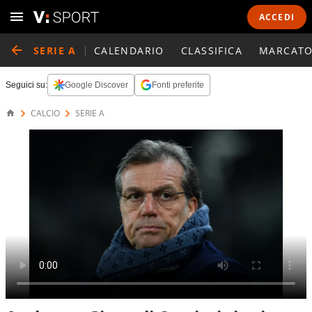
ACCEDI
SERIE A
CALENDARIO
CLASSIFICA
MARCATO
Seguici su:
Google Discover
Fonti preferite
CALCIO
SERIE A