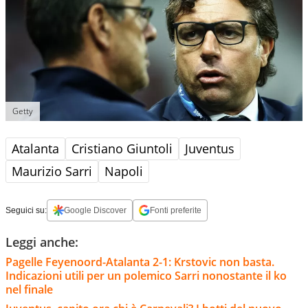
Getty
Atalanta
Cristiano Giuntoli
Juventus
Maurizio Sarri
Napoli
Seguici su:
Google Discover
Fonti preferite
Leggi anche:
Pagelle Feyenoord-Atalanta 2-1: Krstovic non basta.
Indicazioni utili per un polemico Sarri nonostante il ko
nel finale