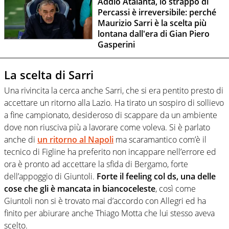
Addio Atalanta, lo strappo di
Percassi è irreversibile: perché
Maurizio Sarri è la scelta più
lontana dall'era di Gian Piero
Gasperini
La scelta di Sarri
Una rivincita la cerca anche Sarri, che si era pentito presto di
accettare un ritorno alla Lazio. Ha tirato un sospiro di sollievo
a fine campionato, desideroso di scappare da un ambiente
dove non riusciva più a lavorare come voleva. Si è parlato
anche di
un ritorno al Napoli
ma scaramantico com’è il
tecnico di Figline ha preferito non incappare nell’errore ed
ora è pronto ad accettare la sfida di Bergamo, forte
dell’appoggio di Giuntoli.
Forte il feeling col ds, una delle
cose che gli è mancata in biancoceleste
, così come
Giuntoli non si è trovato mai d’accordo con Allegri ed ha
finito per abiurare anche Thiago Motta che lui stesso aveva
scelto.