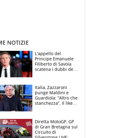
ME NOTIZIE
L'appello del
Principe Emanuele
Filiberto di Savoia
scatena i dubbi dei
tifosi: "E' una
trappola"
Italia, Zazzaroni
punge Maldini e
Guardiola: “Altro che
stanchezza”. Il like
di Mancini e le
polemiche sui social
Diretta MotoGP, GP
di Gran Bretagna sul
Circuito di
Silverstone LIVE: