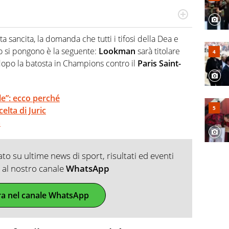
po per vivere ogni evento in tutte le sue sfaccettature.
 e per la sfera di cuoio. Il pallone è una cosa serissima,
ta sancita, la domanda che tutti i tifosi della Dea e
io si pongono è la seguente:
Lookman
sarà titolare
opo la batosta in Champions contro il
Paris Saint-
le”: ecco perché
elta di Juric
a
o su ultime news di sport, risultati ed eventi
ti al nostro canale
WhatsApp
ra nel canale WhatsApp