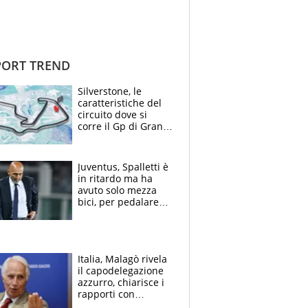
ORT TREND
Silverstone, le
caratteristiche del
circuito dove si
corre il Gp di Gran
Bretagna del
Motomondiale
Juventus, Spalletti è
in ritardo ma ha
avuto solo mezza
bici, per pedalare
serve altro: i nodi
cruciali
Italia, Malagò rivela
il capodelegazione
azzurro, chiarisce i
rapporti con
Mancini e Conte e si