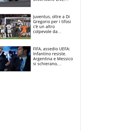
Fernandez in fuga,
cade Bagnaia
Juventus, oltre a Di
Gregorio per i tifosi
c’è un altro
colpevole da
mandar via
FIFA, assedio UEFA:
Infantino resiste.
Argentina e Messico
si schierano,
CONCACAF spaccata