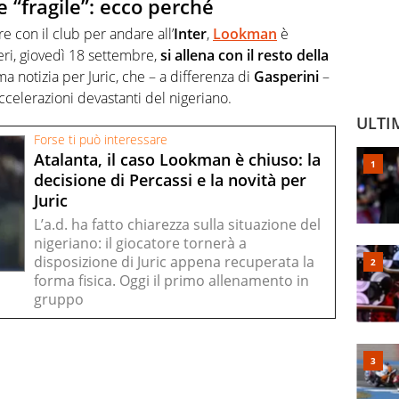
“fragile”: ecco perché
e con il club per andare all’
Inter
,
Lookman
è
eri, giovedì 18 settembre,
si allena con il resto della
 notizia per Juric, che – a differenza di
Gasperini
–
ccelerazioni devastanti del nigeriano.
ULTI
Forse ti può interessare
Atalanta, il caso Lookman è chiuso: la
decisione di Percassi e la novità per
Juric
L’a.d. ha fatto chiarezza sulla situazione del
nigeriano: il giocatore tornerà a
disposizione di Juric appena recuperata la
forma fisica. Oggi il primo allenamento in
gruppo