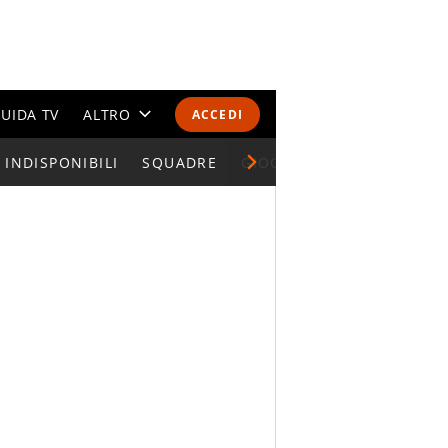
UIDA TV
ALTRO
ACCEDI
INDISPONIBILI
CALENDARI E CLASSIFICHE
SQUADRE
GIOCATORI SERIE A
ALTRI SPORT
MONDIALI 2026
OLIMPIADI
GOSSIP
LIFESTYLE