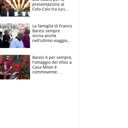
presentazione al
Colo-Colo tra luci,
spettacolo, elicotteri
e paracadutisti
La famiglia di Franco
Baresi sempre
vicina anche
nell'ultimo viaggio,
la moglie Maura, i
figli e i suoi cari
circondati
Baresi 6 per sempre,
dall'affetto dei tifosi
l'omaggio dei tifosi a
Casa Milan è
commovente:
maglie, bandiere,
sciarpe, lacrime e
bigliettini