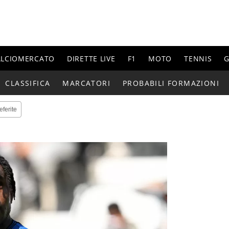
ALCIOMERCATO
DIRETTE LIVE
F1
MOTO
TENNIS
G
CLASSIFICA
MARCATORI
PROBABILI FORMAZIONI
eferite