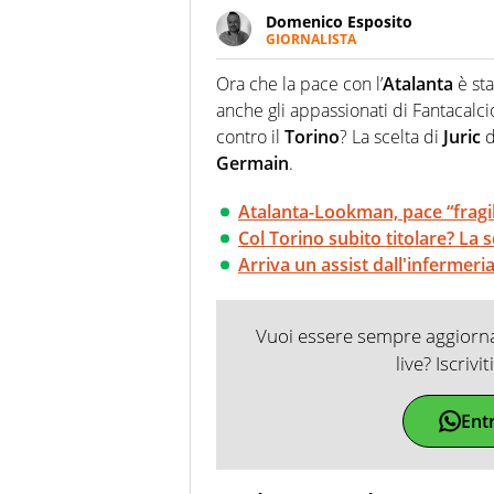
Domenico Esposito
GIORNALISTA
Da vent’anni in campo e sul cam
Passione smisurata per il calcio
Ora che la pace con l’
Atalanta
è sta
guai a dirgli di no
anche gli appassionati di Fantacalc
contro il
Torino
? La scelta di
Juric
d
Germain
.
Atalanta-Lookman, pace “fragi
Col Torino subito titolare? La sc
Arriva un assist dall'infermeri
Vuoi essere sempre aggiornat
live? Iscrivi
Ent