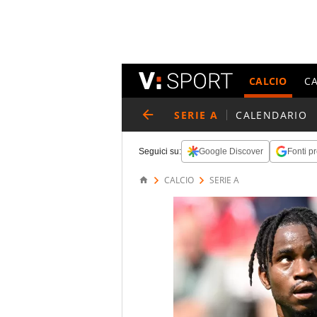
CALCIO
C
SERIE A
CALENDARIO
Seguici su:
Google Discover
Fonti pr
CALCIO
SERIE A