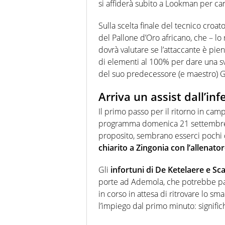
si affiderà subito a Lookman per can
Sulla scelta finale del tecnico croat
del Pallone d’Oro africano, che – lo
dovrà valutare se l’attaccante è pi
di elementi al 100% per dare una svo
del suo predecessore (e maestro) G
Arriva un assist dall’in
Il primo passo per il ritorno in ca
programma domenica 21 settembre, 
proposito, sembrano esserci pochi d
chiarito a Zingonia con l’allenat
Gli
infortuni di De Ketelaere e S
porte ad Ademola, che potrebbe part
in corso in attesa di ritrovare lo 
l’impiego dal primo minuto: signific