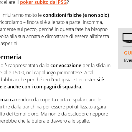
cellare il
poker subito dal PSG
?
o influiranno molto le
condizioni fisiche (e non solo)
 ricordiamo – finora si è allenato a parte. Insomma,
enamente sul pezzo, perché in questa fase ha bisogno
lta alla sua annata e dimostrare di essere all’altezza
asperini.
GUI
fermeria
Even
mpo è rappresentato dalla
convocazione
per la sfida in
alle 15:00, nel capoluogo piemontese. A tal
ubbi anche perché ieri l’ex Lipsia e Leicester
si è
ore e anche con i compagni di squadra
.
camacca
rendono la coperta corta e spalancano le
ire dalla panchina per essere poi utilizzato a gara
smalto dei tempi d’oro. Ma non è da escludere neppure
herebbe che la bufera è davvero alle spalle.