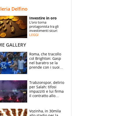
STORIE
lleria Delfino
SPECIALI
Investire in oro
L’oro torna
ESPERTI
protagonista tra gli
investimenti sicuri
LEGGI
CONTATTI
ME GALLERY
Roma, che tracollo
col Brighton: Gasp
nel baratro se la
prende con i suoi
cambiando tutti
Trabzonspor, delirio
per Salah: tifosi
impazziti e lui firma
il contratto allo
stadio
Vozinha, in 30mila
allo stadio per la