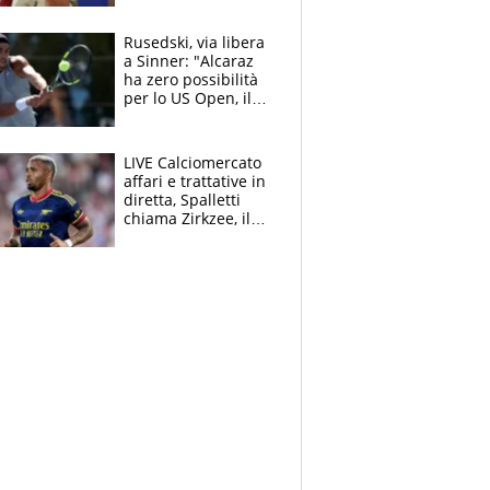
schiera su caso
Infantino
Rusedski, via libera
a Sinner: "Alcaraz
ha zero possibilità
per lo US Open, il
2026 forse è gà
finito per lui"
LIVE Calciomercato
affari e trattative in
diretta, Spalletti
chiama Zirkzee, il
Milan valuta il
ritorno di Brahim
Diaz