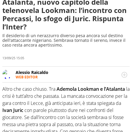
Atalanta, nuovo capitolo della
telenovela Lookman: l’incontro con
Percassi, lo sfogo di Juric. Rispunta
l’Inter?
Il desiderio di un nerazzurro diverso pesa ancora sul destino
dell'attaccante nigeriano. Sembrava tornato il sereno, invece il
caso resta ancora apertissimo.
13/09/25 15:05
Alessio Raicaldo
WEB EDITOR
Un figlio che si chiama Diego e la tesi di laurea sugli stadi
di proprietà in Italia. Il calcio quale filo conduttore
Altro che caso chiuso. Tra
Ademola Lookman e l’Atalanta
la
irrinunciabile tra passione e professione. Per Virgilio
crisi è tutt’altro che passata. La mancata convocazione per la
Sport indaga, approfondisce e scandaglia l'universo
gara contro il Lecce, già anticipata ieri, è stata spiegata da
mondo dello sport per antonomasia
Ivan Juric
con parole piuttosto dure nei confronti del
giocatore. Se dall’incontro con la società sembrava si fosse
messa una pietra sopra al passato, ora la situazione torna
decisamente ingarbugliata. Con gennaio che diventa forse