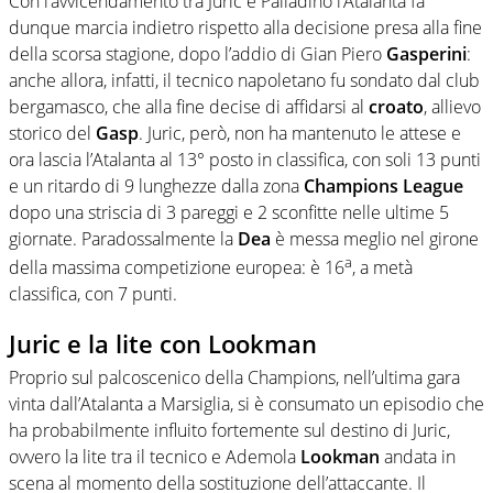
Con l’avvicendamento tra Juric e Palladino l’Atalanta fa
dunque marcia indietro rispetto alla decisione presa alla fine
della scorsa stagione, dopo l’addio di Gian Piero
Gasperini
:
anche allora, infatti, il tecnico napoletano fu sondato dal club
bergamasco, che alla fine decise di affidarsi al
croato
, allievo
storico del
Gasp
. Juric, però, non ha mantenuto le attese e
ora lascia l’Atalanta al 13° posto in classifica, con soli 13 punti
e un ritardo di 9 lunghezze dalla zona
Champions League
dopo una striscia di 3 pareggi e 2 sconfitte nelle ultime 5
giornate. Paradossalmente la
Dea
è messa meglio nel girone
a
della massima competizione europea: è 16
, a metà
classifica, con 7 punti.
Juric e la lite con Lookman
Proprio sul palcoscenico della Champions, nell’ultima gara
vinta dall’Atalanta a Marsiglia, si è consumato un episodio che
ha probabilmente influito fortemente sul destino di Juric,
ovvero la lite tra il tecnico e Ademola
Lookman
andata in
scena al momento della sostituzione dell’attaccante. Il