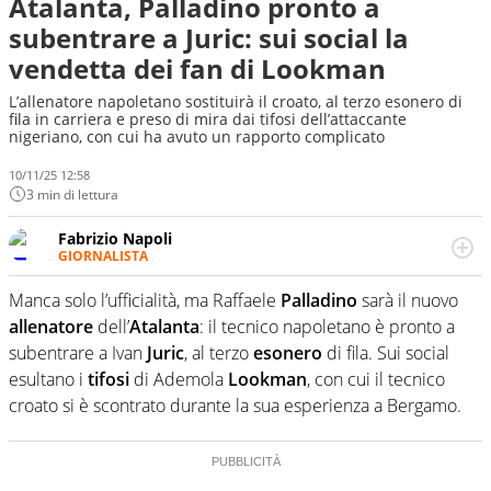
Atalanta, Palladino pronto a
subentrare a Juric: sui social la
vendetta dei fan di Lookman
L’allenatore napoletano sostituirà il croato, al terzo esonero di
fila in carriera e preso di mira dai tifosi dell’attaccante
nigeriano, con cui ha avuto un rapporto complicato
10/11/25 12:58
3 min di lettura
Fabrizio Napoli
GIORNALISTA
Giornalista professionista, per Virgilio Sport segue anche
il calcio ma è con la pallanuoto che esalta competenze e
Manca solo l’ufficialità, ma Raffaele
Palladino
sarà il nuovo
passioni. Cura la comunicazione di HaBaWaBa, il più
allenatore
dell’
Atalanta
: il tecnico napoletano è pronto a
grande festival di waterpolo per bambini al mondo
subentrare a Ivan
Juric
, al terzo
esonero
di fila. Sui social
esultano i
tifosi
di Ademola
Lookman
, con cui il tecnico
croato si è scontrato durante la sua esperienza a Bergamo.