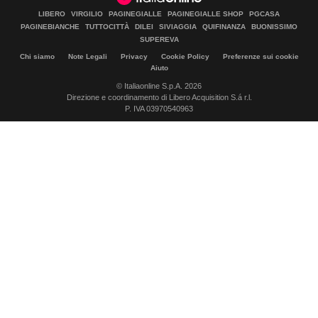
LIBERO
VIRGILIO
PAGINEGIALLE
PAGINEGIALLE SHOP
PGCASA
PAGINEBIANCHE
TUTTOCITTÀ
DILEI
SIVIAGGIA
QUIFINANZA
BUONISSIMO
SUPEREVA
Chi siamo
Note Legali
Privacy
Cookie Policy
Preferenze sui cookie
Aiuto
© Italiaonline S.p.A. 2026
Direzione e coordinamento di Libero Acquisition S.á r.l.
P. IVA 03970540963