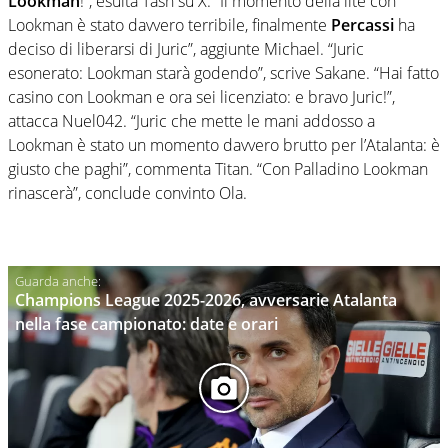
Lookman
!”, esulta Tash su X. “Il momento della lite con
Lookman è stato davvero terribile, finalmente
Percassi
ha
deciso di liberarsi di Juric”, aggiunte Michael. “Juric
esonerato: Lookman starà godendo”, scrive Sakane. “Hai fatto
casino con Lookman e ora sei licenziato: e bravo Juric!”,
attacca Nuel042. “Juric che mette le mani addosso a
Lookman è stato un momento davvero brutto per l’Atalanta: è
giusto che paghi”, commenta Titan. “Con Palladino Lookman
rinascerà”, conclude convinto Ola.
Champions League 2025-2026, avversarie Atalanta
nella fase campionato: date e orari